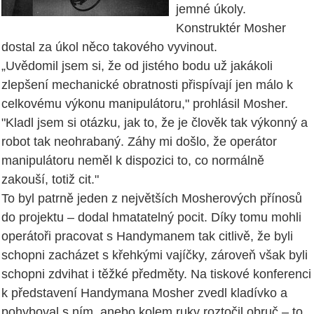
jemné úkoly.
Konstruktér Mosher
dostal za úkol něco takového vyvinout.
„Uvědomil jsem si, že od jistého bodu už jakákoli
zlepšení mechanické obratnosti přispívají jen málo k
celkovému výkonu manipulátoru," prohlásil Mosher.
"Kladl jsem si otázku, jak to, že je člověk tak výkonný a
robot tak neohrabaný. Záhy mi došlo, že operátor
manipulátoru neměl k dispozici to, co normálně
zakouší, totiž cit."
To byl patrně jeden z největších Mosherových přínosů
do projektu – dodal hmatatelný pocit. Díky tomu mohli
operátoři pracovat s Handymanem tak citlivě, že byli
schopni zacházet s křehkými vajíčky, zároveň však byli
schopni zdvihat i těžké předměty. Na tiskové konferenci
k představení Handymana Mosher zvedl kladívko a
pohyboval s ním, anebo kolem ruky roztočil obruč – to