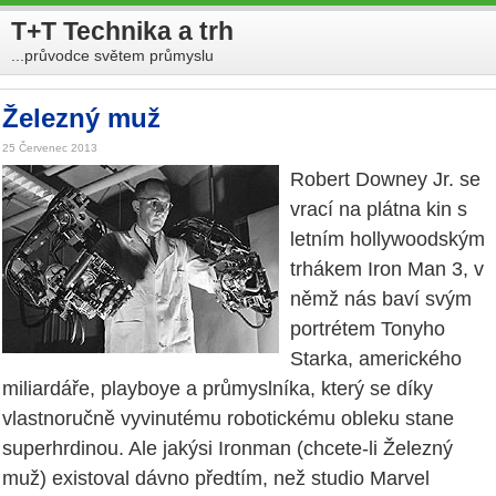
T+T Technika a trh
...průvodce světem průmyslu
Železný muž
25 Červenec 2013
Robert Downey Jr. se
vrací na plátna kin s
letním hollywoodským
trhákem Iron Man 3, v
němž nás baví svým
portrétem Tonyho
Starka, amerického
miliardáře, playboye a průmyslníka, který se díky
vlastnoručně vyvinutému robotickému obleku stane
superhrdinou. Ale jakýsi Ironman (chcete-li Železný
muž) existoval dávno předtím, než studio Marvel