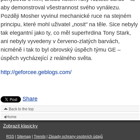
aby demonstroval všestrannost svého vynálezu.
Později Mosher vyvinul mechanické ruce na stejném
principu, které mohl uživatel „nosit" na těle. Sice nebyly
tak elegantní jako ty, co měl superhrdina Tony Stark,
ani nebyly vyvedeny v červeno-zlatých barvách,
nicméně i tak to byl obrovský úspěch týmu GE –
úspěch vycházející z reálného světa.
http://geforcee.geblogs.com/
Share
Back to the top
Home
Zobrazit klasicky
RSS
|
Sitemap
|
Trends
|
Zásady ochrany osobních údajů