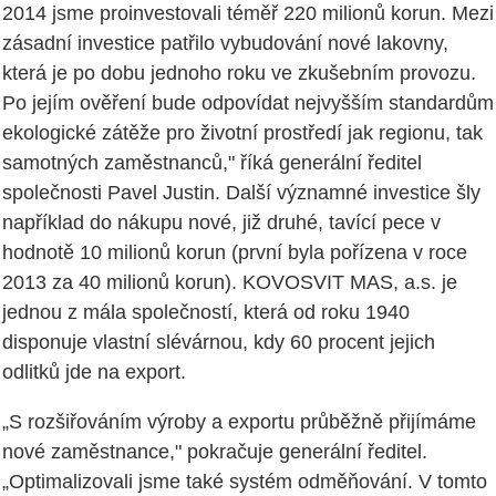
2014 jsme proinvestovali téměř 220 milionů korun. Mezi
zásadní investice patřilo vybudování nové lakovny,
která je po dobu jednoho roku ve zkušebním provozu.
Po jejím ověření bude odpovídat nejvyšším standardům
ekologické zátěže pro životní prostředí jak regionu, tak
samotných zaměstnanců," říká generální ředitel
společnosti Pavel Justin. Další významné investice šly
například do nákupu nové, již druhé, tavící pece v
hodnotě 10 milionů korun (první byla pořízena v roce
2013 za 40 milionů korun). KOVOSVIT MAS, a.s. je
jednou z mála společností, která od roku 1940
disponuje vlastní slévárnou, kdy 60 procent jejich
odlitků jde na export.
„S rozšiřováním výroby a exportu průběžně přijímáme
nové zaměstnance," pokračuje generální ředitel.
„Optimalizovali jsme také systém odměňování. V tomto