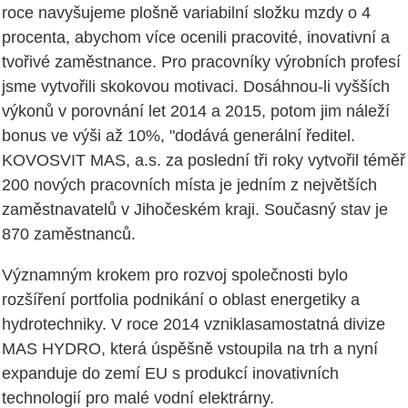
roce navyšujeme plošně variabilní složku mzdy o 4
procenta, abychom více ocenili pracovité, inovativní a
tvořivé zaměstnance. Pro pracovníky výrobních profesí
jsme vytvořili skokovou motivaci. Dosáhnou-li vyšších
výkonů v porovnání let 2014 a 2015, potom jim náleží
bonus ve výši až 10%, "dodává generální ředitel.
KOVOSVIT MAS, a.s. za poslední tři roky vytvořil téměř
200 nových pracovních místa je jedním z největších
zaměstnavatelů v Jihočeském kraji. Současný stav je
870 zaměstnanců.
Významným krokem pro rozvoj společnosti bylo
rozšíření portfolia podnikání o oblast energetiky a
hydrotechniky. V roce 2014 vzniklasamostatná divize
MAS HYDRO, která úspěšně vstoupila na trh a nyní
expanduje do zemí EU s produkcí inovativních
technologií pro malé vodní elektrárny.