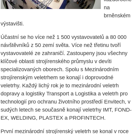
na
brněnském
výstavišti.
Účastní se ho více než 1 500 vystavovatelů a 80 000
návštěvníků z 50 zemí světa. Více než třetinu tvoří
vystavovatelé ze zahraničí. Zastoupeny jsou všechny
klíčové oblasti strojírenského průmyslu v devíti
specializovaných oborech. Spolu s Mezinárodním
strojírenským veletrhem se konají i doprovodné
veletrhy. Každý lichý rok je to mezinárodní veletrh
dopravy a logistiky Transport a Logistika a veletrh pro
technologií pro ochranu životního prostředí Envitech, v
sudých letech se současně konají veletrhy IMT, FOND-
EX, WELDING, PLASTEX a PROFINTECH.
První mezinárodní strojírenský veletrh se konal v roce