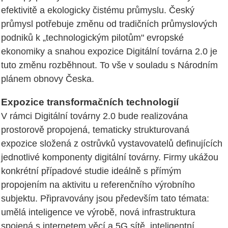
efektivitě a ekologicky čistému průmyslu. Český
průmysl potřebuje změnu od tradičních průmyslových
podniků k „technologickým pilotům" evropské
ekonomiky a snahou expozice Digitální továrna 2.0 je
tuto změnu rozběhnout. To vše v souladu s Národním
plánem obnovy Česka.
Expozice transformačních technologií
V rámci Digitální továrny 2.0 bude realizována
prostorově propojená, tematicky strukturovaná
expozice složená z ostrůvků vystavovatelů definujících
jednotlivé komponenty digitální továrny. Firmy ukážou
konkrétní případové studie ideálně s přímým
propojením na aktivitu u referenčního výrobního
subjektu. Připravovány jsou především tato témata:
umělá inteligence ve výrobě, nová infrastruktura
spojená s internetem věcí a 5G sítě, inteligentní