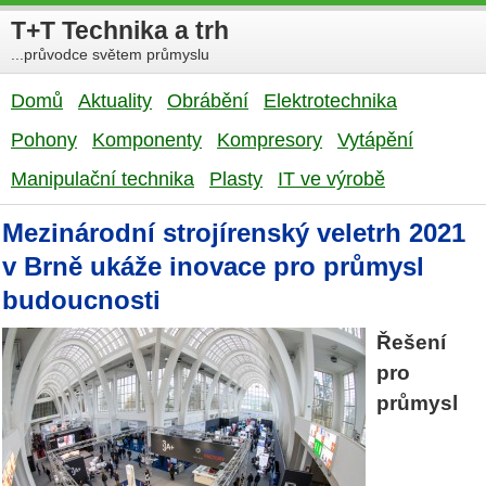
T+T Technika a trh
...průvodce světem průmyslu
Domů
Aktuality
Obrábění
Elektrotechnika
Pohony
Komponenty
Kompresory
Vytápění
Manipulační technika
Plasty
IT ve výrobě
Mezinárodní strojírenský veletrh 2021
v Brně ukáže inovace pro průmysl
budoucnosti
Řešení
pro
průmysl