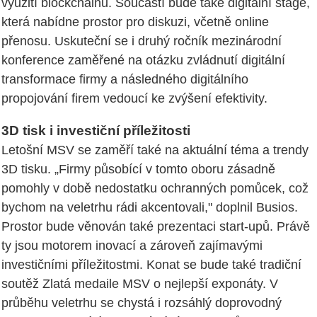
využití blockchainu. Součástí bude také digitální stage,
která nabídne prostor pro diskuzi, včetně online
přenosu. Uskuteční se i druhý ročník mezinárodní
konference zaměřené na otázku zvládnutí digitální
transformace firmy a následného digitálního
propojování firem vedoucí ke zvýšení efektivity.
3D tisk i investiční příležitosti
Letošní MSV se zaměří také na aktuální téma a trendy
3D tisku. „Firmy působící v tomto oboru zásadně
pomohly v době nedostatku ochranných pomůcek, což
bychom na veletrhu rádi akcentovali," doplnil Busios.
Prostor bude věnován také prezentaci start-upů. Právě
ty jsou motorem inovací a zároveň zajímavými
investičními příležitostmi. Konat se bude také tradiční
soutěž Zlatá medaile MSV o nejlepší exponáty. V
průběhu veletrhu se chystá i rozsáhlý doprovodný