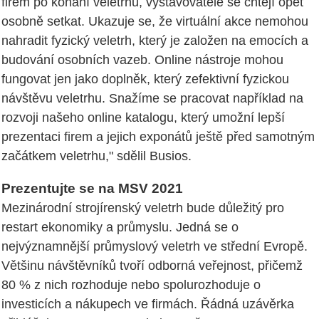
firem po konání veletrhu, vystavovatelé se chtějí opět
osobně setkat. Ukazuje se, že virtuální akce nemohou
nahradit fyzický veletrh, který je založen na emocích a
budování osobních vazeb. Online nástroje mohou
fungovat jen jako doplněk, který zefektivní fyzickou
návštěvu veletrhu. Snažíme se pracovat například na
rozvoji našeho online katalogu, který umožní lepší
prezentaci firem a jejich exponátů ještě před samotným
začátkem veletrhu," sdělil Busios.
Prezentujte se na MSV 2021
Mezinárodní strojírenský veletrh bude důležitý pro
restart ekonomiky a průmyslu. Jedná se o
nejvýznamnější průmyslový veletrh ve střední Evropě.
Většinu návštěvníků tvoří odborná veřejnost, přičemž
80 % z nich rozhoduje nebo spolurozhoduje o
investicích a nákupech ve firmách. Řádná uzávěrka