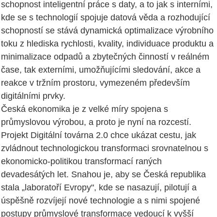
schopnost inteligentní práce s daty, a to jak s interními,
kde se s technologií spojuje datová věda a rozhodující
schopností se stává dynamická optimalizace výrobního
toku z hlediska rychlosti, kvality, individuace produktu a
minimalizace odpadů a zbytečných činností v reálném
čase, tak externími, umožňujícími sledování, akce a
reakce v tržním prostoru, vymezeném především
digitálními prvky.
Česká ekonomika je z velké míry spojena s
průmyslovou výrobou, a proto je nyní na rozcestí.
Projekt Digitální továrna 2.0 chce ukázat cestu, jak
zvládnout technologickou transformaci srovnatelnou s
ekonomicko-politikou transformací raných
devadesátých let. Snahou je, aby se Česká republika
stala „laboratoří Evropy", kde se nasazují, pilotují a
úspěšně rozvíjejí nové technologie a s nimi spojené
postupy průmyslové transformace vedoucí k vyšší