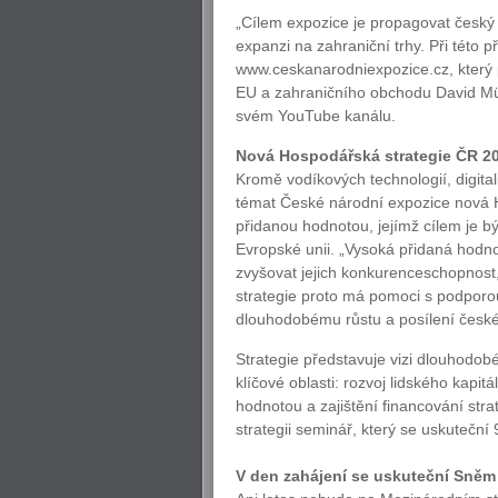
„Cílem expozice je propagovat český 
expanzi na zahraniční trhy. Při této p
www.ceskanarodniexpozice.cz, který p
EU a zahraničního obchodu David Müll
svém YouTube kanálu.
Nová Hospodářská strategie ČR 2
Kromě vodíkových technologií, digita
témat České národní expozice nová 
přidanou hodnotou, jejímž cílem je b
Evropské unii. „Vysoká přidaná hodno
zvyšovat jejich konkurenceschopnos
strategie proto má pomoci s podporou
dlouhodobému růstu a posílení české
Strategie představuje vizi dlouhodo
klíčové oblasti: rozvoj lidského kapit
hodnotou a zajištění financování str
strategii seminář, který se uskuteční 
V den zahájení se uskuteční Sněm