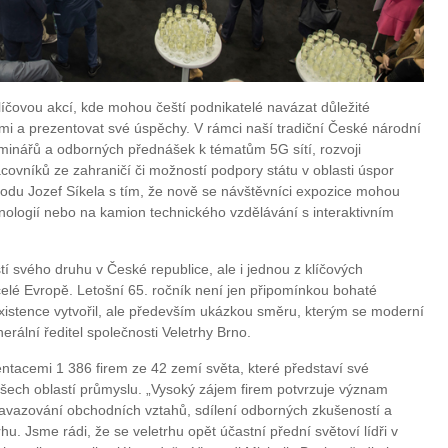
klíčovou akcí, kde mohou čeští podnikatelé navázat důležité
mi a prezentovat své úspěchy. V rámci naší tradiční České národní
seminářů a odborných přednášek k tématům 5G sítí, rozvoji
covníků ze zahraničí či možností podpory státu v oblasti úspor
chodu Jozef Síkela s tím, že nově se návštěvníci expozice mohou
nologií nebo na kamion technického vzdělávání s interaktivním
í svého druhu v České republice, ale i jednou z klíčových
elé Evropě. Letošní 65. ročník není jen připomínkou bohaté
 existence vytvořil, ale především ukázkou směru, kterým se moderní
erální ředitel společnosti Veletrhy Brno.
ntacemi 1 386 firem ze 42 zemí světa, které představí své
všech oblastí průmyslu. „Vysoký zájem firem potvrzuje význam
 navazování obchodních vztahů, sdílení odborných zkušeností a
u. Jsme rádi, že se veletrhu opět účastní přední světoví lídři v