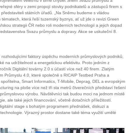
trojírenském veletrhu v Brně chybět Sněm Svazu průmyslu a
eřejné sféry v zemi propojí stovky podnikatelů a zástupců firem s
i představiteli státních úřadů. „Na Sněmu budeme s vládou
h tématech, která řeší tuzemský byznys, ať už jde o revizi Green
řskou strategii ČR nebo roli moderních technologií a jejich dopad
 představenstva Svazu průmyslu a dopravy. Akce se uskuteční 8.
jí rozhodujícími faktory úspěchu moderních průmyslových podniků,
ké na udržitelnost a energetickou efektivitu. Proto jedním z
ročník Digitální továrny 2.0 s účastí více než 40 firem. Zlatým
um Průmyslu 4.0, které společně s RICAIP Testbed Praha a
pořitelna, Smart Informatics, T-Mobile, Deprag, DEL a evropským
uring na ploše více než tři sta metrů čtverečních představí řešení
vní průmyslovou výrobu. Návštěvníci tak budou moci na jednom místě
e, ale také jejich financování, včetně dotačních příležitostí.
digitální stage s bohatým programem přednášek, diskuzí a
technologie. Výrazný prostor dostane také téma využití umělé