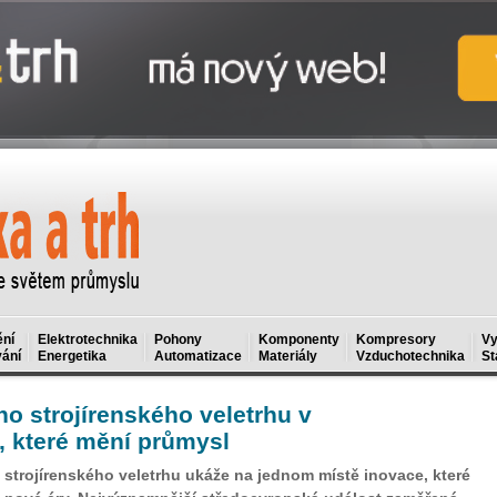
ní
Elektrotechnika
Pohony
Komponenty
Kompresory
Vy
ání
Energetika
Automatizace
Materiály
Vzduchotechnika
St
o strojírenského veletrhu v
, které mění průmysl
o strojírenského veletrhu ukáže na jednom místě inovace, které