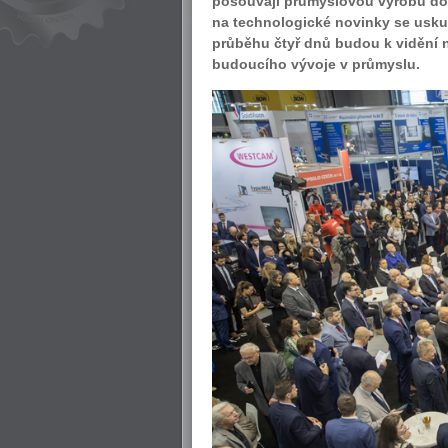
posouvají průmyslovou výrobu do 
na technologické novinky se uskut
průběhu čtyř dnů budou k vidění ne
budoucího vývoje v průmyslu.