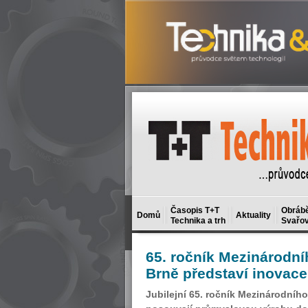
Časopis T+T
Obrábě
Domů
Aktuality
Technika a trh
Svařov
65.
ročník Mezinárodníh
Brně představí inovace
Jubilejní 65. ročník Mezinárodníh