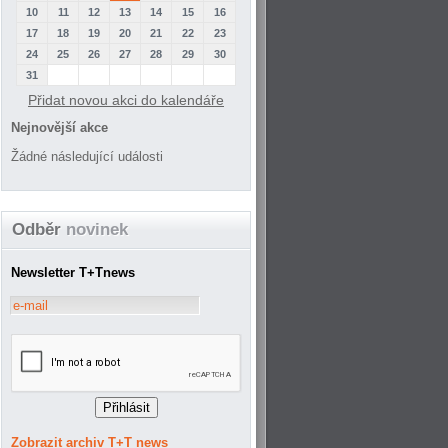
10
11
12
13
14
15
16
17
18
19
20
21
22
23
24
25
26
27
28
29
30
31
Přidat novou akci do kalendáře
Nejnovější akce
Žádné následující události
Odběr
novinek
Newsletter T+Tnews
Zobrazit archiv T+T news