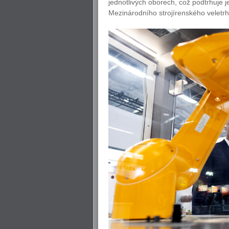
jednotlivých oborech, což podtrhuje je
Mezinárodního strojírenského veletrh