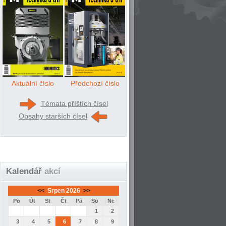
Aktuální číslo
Předchozí číslo
Témata příštích čísel
Obsahy starších čísel
Kalendář
akcí
<<
Srpen 2026
>>
Po
Út
St
Čt
Pá
So
Ne
1
2
3
4
5
6
7
8
9