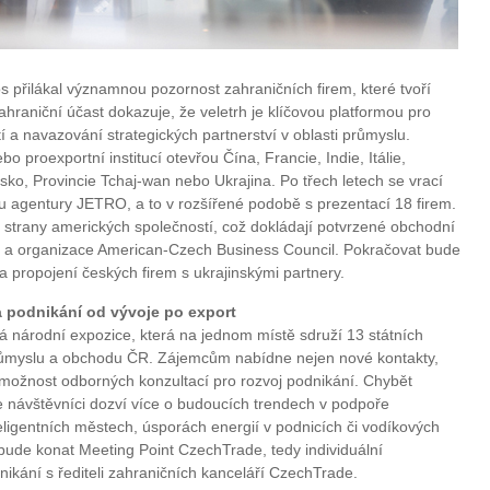
tos přilákal významnou pozornost zahraničních firem, které tvoří
ahraniční účast dokazuje, že veletrh je klíčovou platformou pro
a navazování strategických partnerství v oblasti průmyslu.
bo proexportní institucí otevřou Čína, Francie, Indie, Itálie,
o, Provincie Tchaj-wan nebo Ukrajina. Po třech letech se vrací
ou agentury JETRO, a to v rozšířené podobě s prezentací 18 firem.
 strany amerických společností, což dokládají potvrzené obchodní
a a organizace American-Czech Business Council. Pokračovat bude
a propojení českých firem s ukrajinskými partnery.
 podnikání od vývoje po export
á národní expozice, která na jednom místě sdruží 13 státních
průmyslu a obchodu ČR. Zájemcům nabídne nejen nové kontakty,
i možnost odborných konzultací pro rozvoj podnikání. Chybět
 návštěvníci dozví více o budoucích trendech v podpoře
teligentních městech, úsporách energií v podnicích či vodíkových
e bude konat Meeting Point CzechTrade, tedy individuální
nikání s řediteli zahraničních kanceláří CzechTrade.