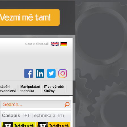
Google překladač:
tápění
Manipulační
IT ve výrobě
avebnictví
technika
Služby
Časopis
T+T Technika a Trh