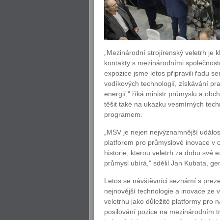
„Mezinárodní strojírenský veletrh je 
kontakty s mezinárodními společnost
expozice jsme letos připravili řadu 
vodíkových technologií, získávání pra
energií," říká ministr průmyslu a ob
těšit také na ukázku vesmírných tech
programem.
„MSV je nejen nejvýznamnější událost
platforem pro průmyslové inovace v c
historie, kterou veletrh za dobu své
průmysl ubírá," sdělil Jan Kubata, gen
Letos se návštěvníci seznámí s preze
nejnovější technologie a inovace ze 
veletrhu jako důležité platformy pro
posilování pozice na mezinárodním trh