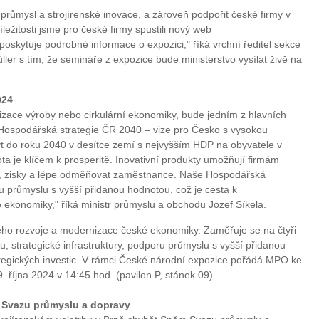
průmysl a strojírenské inovace, a zároveň podpořit české firmy v
říležitosti jsme pro české firmy spustili nový web
oskytuje podrobné informace o expozici," říká vrchní ředitel sekce
er s tím, že semináře z expozice bude ministerstvo vysílat živě na
024
lizace výroby nebo cirkulární ekonomiky, bude jedním z hlavních
Hospodářská strategie ČR 2040 – vize pro Česko s vysokou
ýt do roku 2040 v desítce zemí s nejvyšším HDP na obyvatele v
ta je klíčem k prosperitě. Inovativní produkty umožňují firmám
t, zisky a lépe odměňovat zaměstnance. Naše Hospodářská
 průmyslu s vyšší přidanou hodnotou, což je cesta k
 ekonomiky," říká ministr průmyslu a obchodu Jozef Síkela.
bého rozvoje a modernizace české ekonomiky. Zaměřuje se na čtyři
álu, strategické infrastruktury, podporu průmyslu s vyšší přidanou
ategických investic. V rámci České národní expozice pořádá MPO ke
9. října 2024 v 14:45 hod. (pavilon P, stánek 09).
 Svazu průmyslu a dopravy