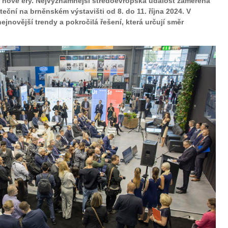
nové éry. Nejvýznamnější středoevropská událost zaměřená
eční na brněnském výstavišti od 8. do 11. října 2024. V
jnovější trendy a pokročilá řešení, která určují směr