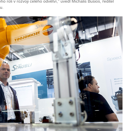
ho roli v rozvoji celého odvětví," uvedl Michalis Busios, ředitel
u.