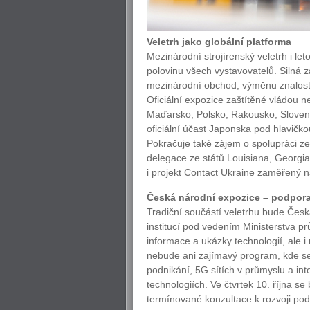
Veletrh jako globální platforma
Mezinárodní strojírenský veletrh i le
polovinu všech vystavovatelů. Silná z
mezinárodní obchod, výměnu znalostí 
Oficiální expozice zaštítěné vládou ne
Maďarsko, Polsko, Rakousko, Slovensk
oficiální účast Japonska pod hlavičk
Pokračuje také zájem o spolupráci ze
delegace ze států Louisiana, Georgi
i projekt Contact Ukraine zaměřený n
Česká národní expozice – podpora
Tradiční součástí veletrhu bude Česk
institucí pod vedením Ministerstva 
informace a ukázky technologií, ale 
nebude ani zajímavý program, kde se
podnikání, 5G sítích v průmyslu a in
technologiích. Ve čtvrtek 10. října s
termínované konzultace k rozvoji pod