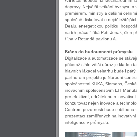
Ani letos nebude na Mezinárodním s
dopravy. Největší setkání byznysu a v
premiérem, ministry a dalšími čelním
společně diskutovat o nejdůležitějšíc
Dealu, energetickou politiku, hospodá
na trh práce," říká Petr Jonák, člen
října v Rotundě pavilonu A.
Brána do budoucnosti průmyslu
Digitalizace a automatizace se stáva
přičemž stále větší důraz je kladen ta
hlavních lákadel veletrhu bude i pátý 
partnerem projektu je Národní centr
společnostmi KUKA, Siemens, Česká s
inovačním společenstvím EIT Manufact
pro efektivní, udržitelnou a inovati
konzultovat nejen inovace a technologi
Centrem pozornosti bude i oblíbená 
prezentací zaměřených na inovativní 
inteligence v průmyslu.