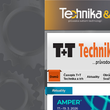
Časopis T+T
Obrá
Domů
Aktuality
Technika a trh
Svař
Aktuality