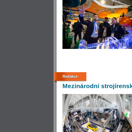
Redakce
Mezinárodní
strojírensk