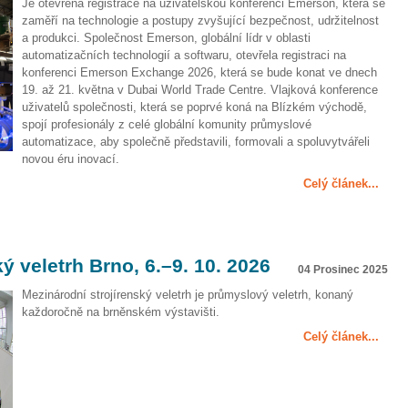
Je otevřena registrace na uživatelskou konferenci Emerson, která se
zaměří na technologie a postupy zvyšující bezpečnost, udržitelnost
a produkci. Společnost Emerson, globální lídr v oblasti
automatizačních technologií a softwaru, otevřela registraci na
konferenci Emerson Exchange 2026, která se bude konat ve dnech
19. až 21. května v Dubai World Trade Centre. Vlajková konference
uživatelů společnosti, která se poprvé koná na Blízkém východě,
spojí profesionály z celé globální komunity průmyslové
automatizace, aby společně představili, formovali a spoluvytvářeli
novou éru inovací.
Celý článek...
ý veletrh Brno, 6.–9. 10. 2026
04 Prosinec 2025
Mezinárodní strojírenský veletrh je průmyslový veletrh, konaný
každoročně na brněnském výstavišti.
Celý článek...