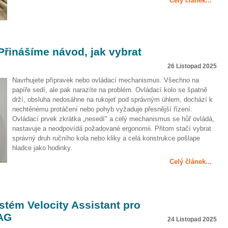
Celý článek...
řinášíme návod, jak vybrat
26 Listopad 2025
Navrhujete přípravek nebo ovládací mechanismus. Všechno na
papíře sedí, ale pak narazíte na problém. Ovládací kolo se špatně
drží, obsluha nedosáhne na rukojeť pod správným úhlem, dochází k
nechtěnému protáčení nebo pohyb vyžaduje přesnější řízení.
Ovládací prvek zkrátka „nesedí" a celý mechanismus se hůř ovládá,
nastavuje a neodpovídá požadované ergonomii. Přitom stačí vybrat
správný druh ručního kola nebo kliky a celá konstrukce pošlape
hladce jako hodinky.
Celý článek...
stém Velocity Assistant pro
MAG
24 Listopad 2025