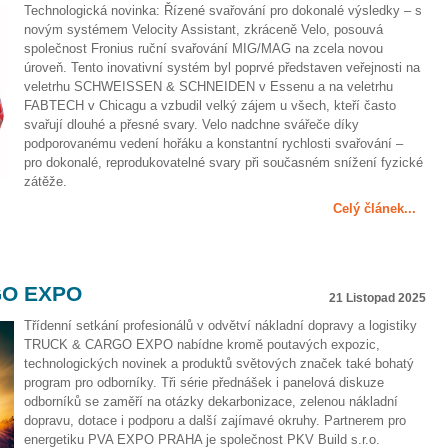
Technologická novinka: Řízené svařování pro dokonalé výsledky – s
novým systémem Velocity Assistant, zkráceně Velo, posouvá
společnost Fronius ruční svařování MIG/MAG na zcela novou
úroveň. Tento inovativní systém byl poprvé představen veřejnosti na
veletrhu SCHWEISSEN & SCHNEIDEN v Essenu a na veletrhu
FABTECH v Chicagu a vzbudil velký zájem u všech, kteří často
svařují dlouhé a přesné svary. Velo nadchne svářeče díky
podporovanému vedení hořáku a konstantní rychlosti svařování –
pro dokonalé, reprodukovatelné svary při současném snížení fyzické
zátěže.
Celý článek...
O EXPO
21 Listopad 2025
Třídenní setkání profesionálů v odvětví nákladní dopravy a logistiky
TRUCK & CARGO EXPO nabídne kromě poutavých expozic,
technologických novinek a produktů světových značek také bohatý
program pro odborníky. Tři série přednášek i panelová diskuze
odborníků se zaměří na otázky dekarbonizace, zelenou nákladní
dopravu, dotace i podporu a další zajímavé okruhy. Partnerem pro
energetiku PVA EXPO PRAHA je společnost PKV Build s.r.o.