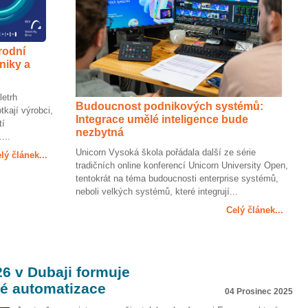
rodní
oniky a
letrh
Budoucnost podnikových systémů:
kají výrobci,
Integrace umělé inteligence bude
tí
nezbytná
...
Unicorn Vysoká škola pořádala další ze série
lý článek...
tradičních online konferencí Unicorn University Open,
tentokrát na téma budoucnosti enterprise systémů,
neboli velkých systémů, které integrují...
Celý článek...
 v Dubaji formuje
é automatizace
04 Prosinec 2025