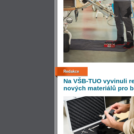
Redakce
Na
VŠB-TUO vyvinuli re
nových materiálů pro b