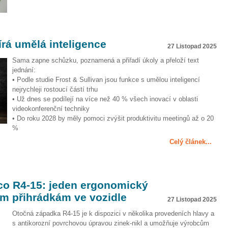
rá umělá inteligence
27 Listopad 2025
Sama zapne schůzku, poznamená a přiřadí úkoly a přeloží text
jednání:
• Podle studie Frost & Sullivan jsou funkce s umělou inteligencí
nejrychleji rostoucí částí trhu
• Už dnes se podílejí na více než 40 % všech inovací v oblasti
videokonferenční techniky
• Do roku 2028 by měly pomoci zvýšit produktivitu meetingů až o 20
%
Celý článek...
o R4-15: jeden ergonomický
ným přihrádkám ve vozidle
27 Listopad 2025
Otočná západka R4-15 je k dispozici v několika provedeních hlavy a
s antikorozní povrchovou úpravou zinek-nikl a umožňuje výrobcům