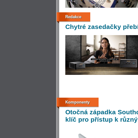
Redakce
Chytré
zasedačky přebí
Komponenty
Otočná
západka Southc
klíč pro přístup k růz