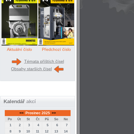
Aktuální číslo
Předchozí číslo
Témata příštích čísel
Obsahy starších čísel
Kalendář
akcí
<<
Prosinec 2025
>>
Po
Út
St
Čt
Pá
So
Ne
1
2
3
4
5
6
7
8
9
10
11
12
13
14