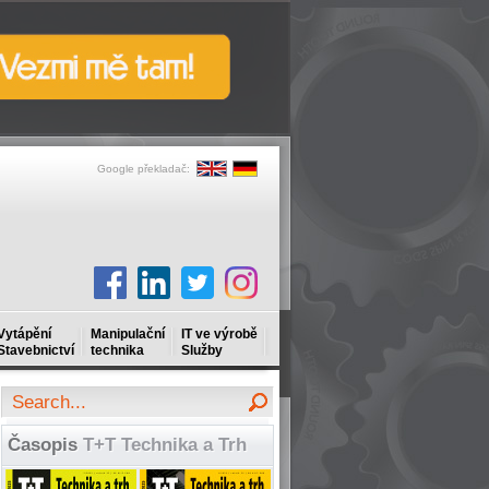
Google překladač:
Vytápění
Manipulační
IT ve výrobě
Stavebnictví
technika
Služby
Časopis
T+T Technika a Trh