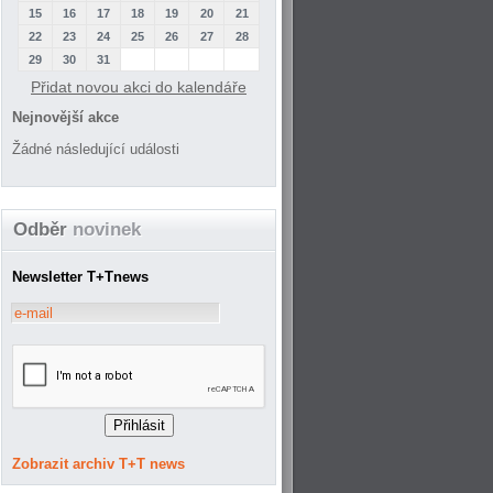
15
16
17
18
19
20
21
22
23
24
25
26
27
28
29
30
31
Přidat novou akci do kalendáře
Nejnovější akce
Žádné následující události
Odběr
novinek
Newsletter T+Tnews
Zobrazit archiv T+T news