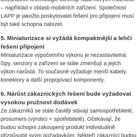
– například v oblasti mobilních zařízení. Společnost
LAPP je jakožto poskytovatel řešení pro připojení musí
být také schopna nabízet.
5. Miniaturizace si vyžádá kompaktnější a lehčí
řešení připojení
Miniaturizace výpočetního výkonu je nezastavitelná:
čipy, senzory a zařízení se stále zmenšují a jejich
výkon narůstá. To současně vyžaduje menší kabely,
konektory a další propojovací komponenty.
6. Nárůst zákaznických řešení bude vyžadovat
vysokou pružnost dodávek
Ze zákazníků se stále častěji stávají samospotřebitelé,
prosumers (výrobci + spotřebitelé). Očekávají, že
budou schopni zakoupený produkt individuálně
přizpůsobit svým požadavkům. Někteří zákazníci budou