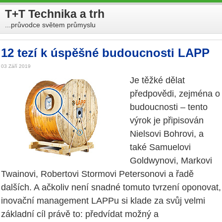
T+T Technika a trh
...průvodce světem průmyslu
12 tezí k úspěšné budoucnosti LAPP
03 Září 2019
Je těžké dělat
předpovědi, zejména o
budoucnosti – tento
výrok je připisován
Nielsovi Bohrovi, a
také Samuelovi
Goldwynovi, Markovi
Twainovi, Robertovi Stormovi Petersonovi a řadě
dalších. A ačkoliv není snadné tomuto tvrzení oponovat,
inovační management LAPPu si klade za svůj velmi
základní cíl právě to: předvídat možný a