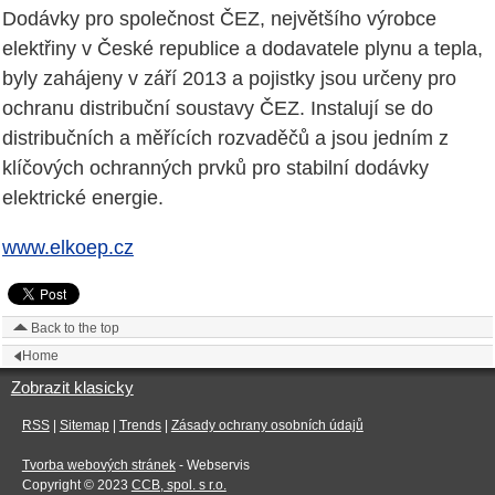
Dodávky pro společnost ČEZ, největšího výrobce
elektřiny v České republice a dodavatele plynu a tepla,
byly zahájeny v září 2013 a pojistky jsou určeny pro
ochranu distribuční soustavy ČEZ. Instalují se do
distribučních a měřících rozvaděčů a jsou jedním z
klíčových ochranných prvků pro stabilní dodávky
elektrické energie.
www.elkoep.cz
Back to the top
Home
Zobrazit klasicky
RSS
|
Sitemap
|
Trends
|
Zásady ochrany osobních údajů
Tvorba webových stránek
- Webservis
Copyright © 2023
CCB, spol. s r.o.