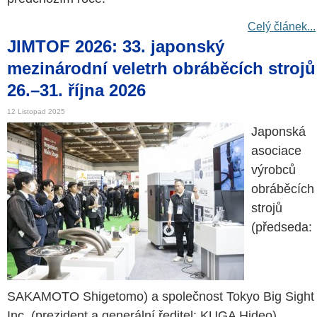
Celý článek...
JIMTOF 2026: 33. japonský
mezinárodní veletrh obráběcích strojů
26.–31. října 2026
12 Listopad 2025
Japonská
asociace
výrobců
obráběcích
strojů
(předseda:
SAKAMOTO Shigetomo) a společnost Tokyo Big Sight
Inc. (prezident a generální ředitel: KUGA Hideo)