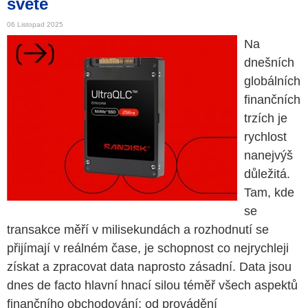
světě
06 Listopad 2025
Na
dnešních
globálních
finančních
trzích je
rychlost
nanejvýš
důležitá.
Tam, kde
se
transakce měří v milisekundách a rozhodnutí se
přijímají v reálném čase, je schopnost co nejrychleji
získat a zpracovat data naprosto zásadní. Data jsou
dnes de facto hlavní hnací silou téměř všech aspektů
finančního obchodování: od provádění