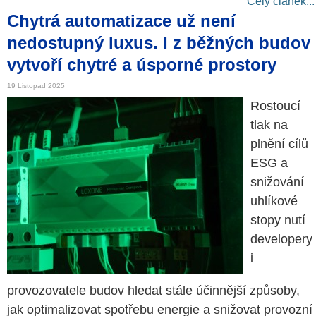
Celý článek...
Chytrá automatizace už není
nedostupný luxus. I z běžných budov
vytvoří chytré a úsporné prostory
19 Listopad 2025
Rostoucí
tlak na
plnění cílů
ESG a
snižování
uhlíkové
stopy nutí
developery
i
provozovatele budov hledat stále účinnější způsoby,
jak optimalizovat spotřebu energie a snižovat provozní