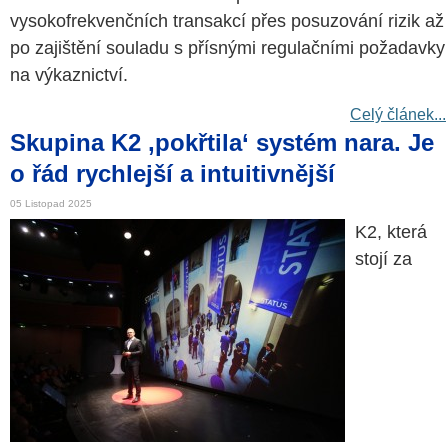
vysokofrekvenčních transakcí přes posuzování rizik až
po zajištění souladu s přísnými regulačními požadavky
na výkaznictví.
Celý článek...
Skupina K2 ‚pokřtila‘ systém nara. Je
o řád rychlejší a intuitivnější
05 Listopad 2025
K2, která
stojí za