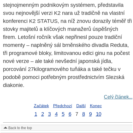
stejnojmenným podnikovým systémem, představila
svou nejnovější verzi K2 nara už tradičně na vlastní
konferenci K2 STATUS, na níž znovu dorazily téměř tři
stovky majitelů a klíčových manažerů úspěšných
firem. Letošní ročník však nepřinesl pouze tradiční
momenty – naplněný sál brněnského divadla Reduta,
tři programové bloky, limitovanou edici ginu na počest
nové verze – ale také nevšední japonská jídla,
porcování 27kilogramového tuňáka a také tečku v
podobě pomoci potřebným prostřednictvím Slezská
diakonie.
Celý článek...
Začátek
Předchozí
Další
Konec
1
2
3
4
5
6
7
8
9
10
Back to the top