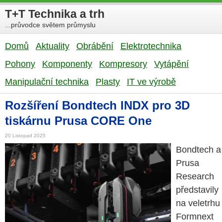
T+T Technika a trh
...průvodce světem průmyslu
Domů
Aktuality
Obrábění
Elektrotechnika
Pohony
Komponenty
Kompresory
Vytápění
Manipulační technika
Plasty
IT ve výrobě
Rozšíření Bondtech INDX pro 3D
tiskárnu Prusa CORE One
20 Listopad 2025
Bondtech a
Prusa
Research
představily
na veletrhu
Formnext