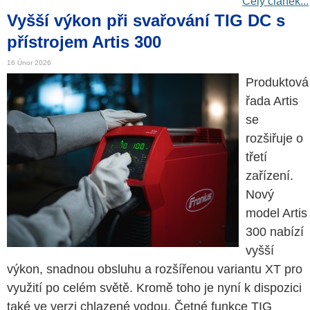
Celý článek...
Vyšší výkon při svařování TIG DC s
přístrojem Artis 300
16 Únor 2026
Produktová
řada Artis
se
rozšiřuje o
třetí
zařízení.
Nový
model Artis
300 nabízí
vyšší
výkon, snadnou obsluhu a rozšířenou variantu XT pro
využití po celém světě. Kromě toho je nyní k dispozici
také ve verzi chlazené vodou. Četné funkce TIG