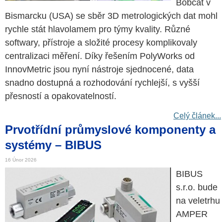
Bobcat v
Bismarcku (USA) se sběr 3D metrologických dat mohl
rychle stát hlavolamem pro týmy kvality. Různé
softwary, přístroje a složité procesy komplikovaly
centralizaci měření. Díky řešením PolyWorks od
InnovMetric jsou nyní nástroje sjednocené, data
snadno dostupná a rozhodování rychlejší, s vyšší
přesností a opakovatelností.
Celý článek...
Prvotřídní průmyslové komponenty a
systémy – BIBUS
16 Únor 2026
BIBUS
s.r.o. bude
na veletrhu
AMPER