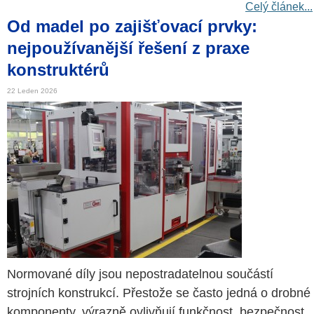
Celý článek...
Od madel po zajišťovací prvky:
nejpoužívanější řešení z praxe
konstruktérů
22 Leden 2026
Normované díly jsou nepostradatelnou součástí
strojních konstrukcí. Přestože se často jedná o drobné
komponenty, výrazně ovlivňují funkčnost, bezpečnost