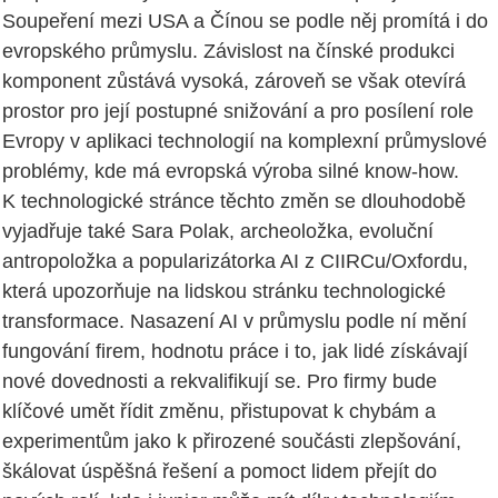
Soupeření mezi USA a Čínou se podle něj promítá i do
evropského průmyslu. Závislost na čínské produkci
komponent zůstává vysoká, zároveň se však otevírá
prostor pro její postupné snižování a pro posílení role
Evropy v aplikaci technologií na komplexní průmyslové
problémy, kde má evropská výroba silné know-how.
K technologické stránce těchto změn se dlouhodobě
vyjadřuje také Sara Polak, archeoložka, evoluční
antropoložka a popularizátorka AI z CIIRCu/Oxfordu,
která upozorňuje na lidskou stránku technologické
transformace. Nasazení AI v průmyslu podle ní mění
fungování firem, hodnotu práce i to, jak lidé získávají
nové dovednosti a rekvalifikují se. Pro firmy bude
klíčové umět řídit změnu, přistupovat k chybám a
experimentům jako k přirozené součásti zlepšování,
škálovat úspěšná řešení a pomoct lidem přejít do