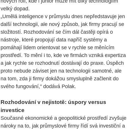
nových rolí, kde i junior může mít díky technologiím
velký dopad.
„Umělá inteligence v průmyslu dnes nepředstavuje jen
další technologii, ale nový způsob, jak firmy pracují se
složitostí. Rozhodování se čím dál častěji opírá o
nástroje, které propojují data napříč systémy a
pomáhají lidem orientovat se v rychle se měnícím
prostředí. To mění i to, kde ve firmách vzniká expertiza
a jak rychle se rozhodnutí dostávají do praxe. Úspěch
proto nebude záviset jen na technologii samotné, ale
na tom, zda ji firmy dokážou smysluplně začlenit do
svého fungování," dodává Polak.
Rozhodování v nejistotě: úspory versus
investice
Současné ekonomické a geopolitické prostředí zvyšuje
nároky na to, jak průmyslové firmy řídí svá investiční a