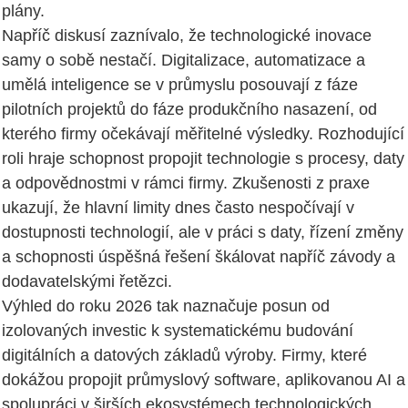
plány.
Napříč diskusí zaznívalo, že technologické inovace
samy o sobě nestačí. Digitalizace, automatizace a
umělá inteligence se v průmyslu posouvají z fáze
pilotních projektů do fáze produkčního nasazení, od
kterého firmy očekávají měřitelné výsledky. Rozhodující
roli hraje schopnost propojit technologie s procesy, daty
a odpovědnostmi v rámci firmy. Zkušenosti z praxe
ukazují, že hlavní limity dnes často nespočívají v
dostupnosti technologií, ale v práci s daty, řízení změny
a schopnosti úspěšná řešení škálovat napříč závody a
dodavatelskými řetězci.
Výhled do roku 2026 tak naznačuje posun od
izolovaných investic k systematickému budování
digitálních a datových základů výroby. Firmy, které
dokážou propojit průmyslový software, aplikovanou AI a
spolupráci v širších ekosystémech technologických