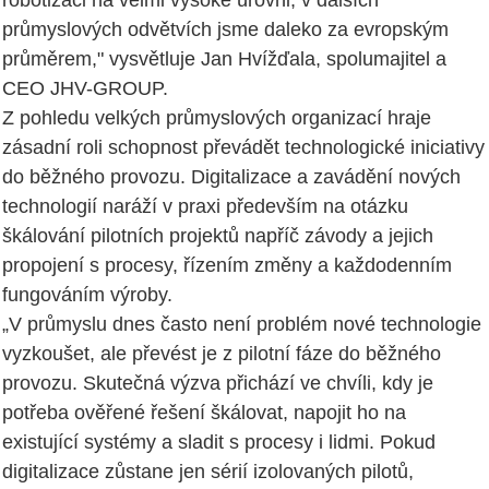
robotizaci na velmi vysoké úrovni, v dalších
průmyslových odvětvích jsme daleko za evropským
průměrem," vysvětluje Jan Hvížďala, spolumajitel a
CEO JHV-GROUP.
Z pohledu velkých průmyslových organizací hraje
zásadní roli schopnost převádět technologické iniciativy
do běžného provozu. Digitalizace a zavádění nových
technologií naráží v praxi především na otázku
škálování pilotních projektů napříč závody a jejich
propojení s procesy, řízením změny a každodenním
fungováním výroby.
„V průmyslu dnes často není problém nové technologie
vyzkoušet, ale převést je z pilotní fáze do běžného
provozu. Skutečná výzva přichází ve chvíli, kdy je
potřeba ověřené řešení škálovat, napojit ho na
existující systémy a sladit s procesy i lidmi. Pokud
digitalizace zůstane jen sérií izolovaných pilotů,