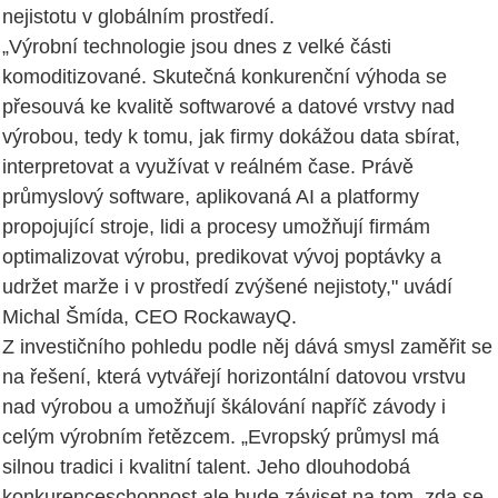
nejistotu v globálním prostředí.
„Výrobní technologie jsou dnes z velké části
komoditizované. Skutečná konkurenční výhoda se
přesouvá ke kvalitě softwarové a datové vrstvy nad
výrobou, tedy k tomu, jak firmy dokážou data sbírat,
interpretovat a využívat v reálném čase. Právě
průmyslový software, aplikovaná AI a platformy
propojující stroje, lidi a procesy umožňují firmám
optimalizovat výrobu, predikovat vývoj poptávky a
udržet marže i v prostředí zvýšené nejistoty," uvádí
Michal Šmída, CEO RockawayQ.
Z investičního pohledu podle něj dává smysl zaměřit se
na řešení, která vytvářejí horizontální datovou vrstvu
nad výrobou a umožňují škálování napříč závody i
celým výrobním řetězcem. „Evropský průmysl má
silnou tradici i kvalitní talent. Jeho dlouhodobá
konkurenceschopnost ale bude záviset na tom, zda se