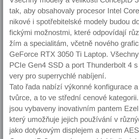
tak, aby ob­sa­ho­va­ly pro­ce­sor Intel Cor
ni­ko­vé i spo­tře­bi­tel­ské mo­de­ly budou d
fic­ký­mi mož­nost­mi, které od­po­ví­da­jí r
žím a spe­ci­a­li­tám, včet­ně no­vé­ho gra­fic
Ge­For­ce RTX 3050 Ti Laptop. Všech­ny no
PCIe Gen4 SSD a port Thun­der­bolt 4 s 
ve­ry pro su­per­rych­lé na­bí­je­ní.
Tato řada na­bí­zí vý­kon­né kon­fi­gu­ra­ce 
tvůr­ce, a to ve střed­ní ce­no­vé ka­te­go­rii. 
jsou vy­ba­ve­ny ino­va­tiv­ním pan­tem Ezel
který umožňuje je­jich po­u­ží­vá­ní v růz­ný
jako do­ty­ko­vým dis­ple­jem a perem AES