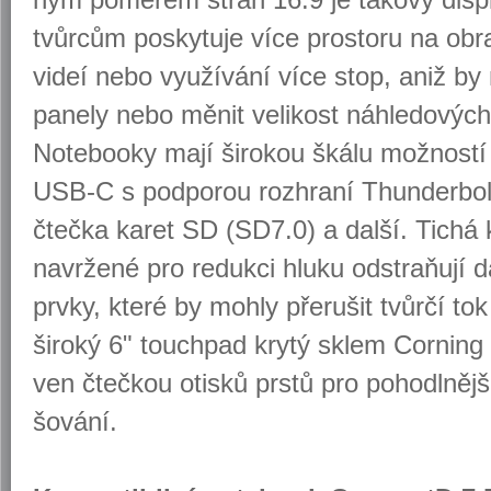
tvůr­cům po­sky­tu­je více pro­sto­ru na ob­ra
videí nebo vy­u­ží­vá­ní více stop, aniž by m
pa­ne­ly nebo měnit ve­li­kost ná­hle­do­výc
No­te­boo­ky mají ši­ro­kou škálu mož­nos­tí 
USB-C s pod­po­rou roz­hra­ní Thun­der­bo
čteč­ka karet SD (SD7.0) a další. Tichá kl
na­vr­že­né pro re­duk­ci hluku od­st­raňují d
prvky, které by mohly pře­ru­šit tvůr­čí tok 
ši­ro­ký 6" tou­ch­pad krytý sklem Cor­ning 
ven čteč­kou otis­ků prstů pro po­ho­dl­něj­ší
šo­vá­ní.