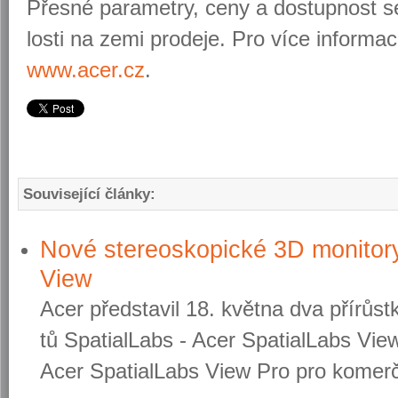
Přes­né pa­ra­me­t­ry, ceny a do­stup­nost s
los­ti na zemi pro­de­je. Pro více in­for­ma­c
www.​acer.​cz
.
Související články:
Nové stereoskopické 3D monitory
View
Acer před­sta­vil 18. květ­na dva pří­růs
tů Spa­ti­alLabs - Acer Spa­ti­alLabs Vie
Acer Spa­ti­alLabs View Pro pro ko­merč­