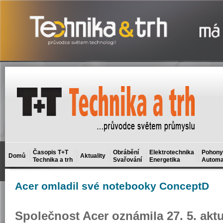
Časopis T+T
Obrábění
Elektrotechnika
Pohony
Domů
Aktuality
Technika a trh
Svařování
Energetika
Automa
Acer
omladil své notebooky ConceptD
Spo­leč­nost Acer ozná­mi­la 27. 5. ak­tu­a­