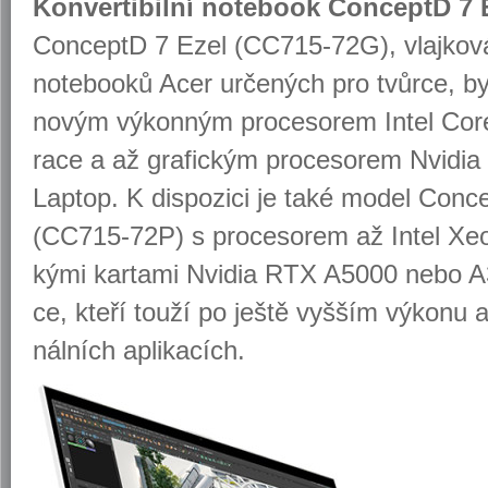
Kon­ver­ti­bil­ní no­te­book Con­ceptD 7
Con­ceptD 7 Ezel (CC715-72G), vlaj­ko­vá l
no­te­boo­ků Acer ur­če­ných pro tvůr­ce, b
novým vý­kon­ným pro­ce­so­rem Intel Cor
ra­ce a až gra­fic­kým pro­ce­so­rem Nvi­d
Laptop. K dis­po­zi­ci je také model Con­
(CC715-72P) s pro­ce­so­rem až Intel Xe
ký­mi kar­ta­mi Nvi­dia RTX A5000 nebo 
ce, kteří touží po ještě vyš­ším vý­ko­nu a p
nál­ních apli­ka­cích.