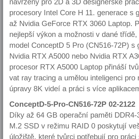
na­vr­že­ny pro 2D a 3D de­sig­nér­ské prác
pro­ce­so­ry Intel Core H 11. ge­ne­ra­ce s 
až Nvi­dia Ge­For­ce RTX 3060 Laptop. Pro 
nej­lep­ší výkon a mož­nos­ti v dané třídě, j
model Con­ceptD 5 Pro (CN516-72P) s gra
Nvi­dia RTX A5000 nebo Nvi­dia RTX A30
pro­ce­sor RTX A5000 Laptop při­ná­ší tvů
vat ray tra­cing a umě­lou in­te­li­gen­ci pro 
úpra­vy 8K videí a práci s více apli­ka­ce­m
ConceptD-5-Pro-CN516-72P 02-2122
Díky až 64 GB ope­rač­ní pa­mě­ti DDR
M.2 SSD v re­ži­mu RAID 0 po­sky­tu­jí veš­k
úlo­žiš­tě, které tvůr­ci po­tře­bu­jí pro pr