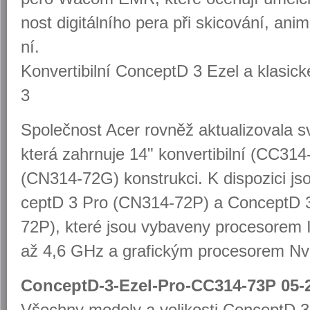
nost di­gi­tál­ní­ho pera při ski­co­vá­ní, ani
ní.
Kon­ver­ti­bil­ní Con­ceptD 3 Ezel a kla­sic
3
Spo­leč­nost Acer rov­něž ak­tu­a­li­zo­va­l
která za­hr­nu­je 14" kon­ver­ti­bil­ní (CC31
(CN314-72G) kon­struk­ci. K dis­po­zi­ci j
ceptD 3 Pro (CN314-72P) a Con­ceptD 
72P), které jsou vy­ba­ve­ny pro­ce­so­rem 
až 4,6 GHz a gra­fic­kým pro­ce­so­rem N
ConceptD-3-Ezel-Pro-CC314-73P 05-
Všech­ny mo­de­ly a ve­li­kos­ti Con­ceptD 3 b