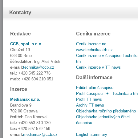
Kontakty
Redakce
Ceníky inzerce
CCB, spol. s r. o.
Ceník inzerce na
Okružní 19
www.technikaatrh.cz
638 00 Brno
Ceník inzerce v časopise Technik
šéfredaktor:
Ing. Aleš Vítek
trh
e-mail:
technika@ccb.cz
Ceník inzerce v TT news
tel.:
+420 545 222 776
Další informace
mob:
+420 604 210 051
Ediční plán časopisu
Inzerce
Profil časopisu T+T Technika a trh
Mediamax s.r.o.
Profil TT news
Brandlova 9
Archiv TT news
702 00 Ostrava
Objednávka ročního předplatného
ředitel:
Dan Koneval
Objednávka jednotlivých čísel
tel.:
+420 553 810 130
časopisu
fax:
+420 597 579 159
e-mail:
mediamax@ccb.cz
English summary