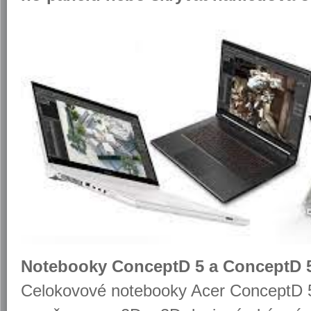
No­te­boo­ky Con­ceptD 5 a Con­ceptD 
Ce­lo­ko­vo­vé no­te­boo­ky Acer Con­cep