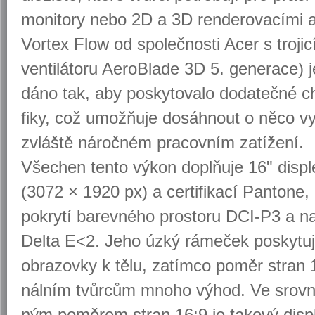
mo­ni­to­ry nebo 2D a 3D ren­de­ro­va­cí­mi ap
Vor­tex Flow od spo­leč­nos­ti Acer s tro­ji­cí 
ven­ti­lá­to­ru Ae­roB­la­de 3D 5. ge­ne­ra­ce) 
dá­no tak, aby po­sky­to­va­lo do­da­teč­né ch
fi­ky, což umožňuje do­sáh­nout o něco vyš­
zvláš­tě ná­roč­ném pra­cov­ním za­tí­že­ní.
Vše­chen tento výkon doplňuje 16" dis­plej
(3072 × 1920 px) a cer­ti­fi­ka­cí Pan­to­ne
po­kry­tí ba­rev­né­ho pro­sto­ru DCI-P3 a n
Delta E<2. Jeho úzký rá­me­ček po­sky­tu­j
ob­ra­zov­ky k tělu, za­tím­co poměr stran 16
nál­ním tvůr­cům mnoho výhod. Ve srov­ná­ní
ným po­mě­rem stran 16:9 je ta­ko­vý dis­pl