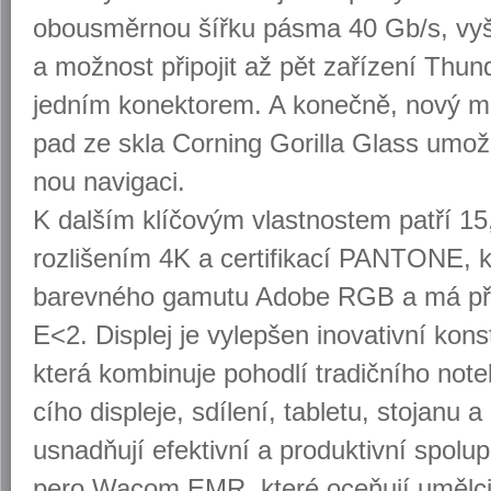
obou­směr­nou šířku pásma 40 Gb/s, vyšší 
a mož­nost při­po­jit až pět za­ří­ze­ní Thu
jed­ním ko­nek­to­rem. A ko­neč­ně, nový mi­m
pad ze skla Cor­ning Go­ril­la Glass umož
nou na­vi­ga­ci.
K dal­ším klí­čo­vým vlast­nos­tem patří 15,6
roz­li­še­ním 4K a cer­ti­fi­ka­cí PAN­TO­NE
ba­rev­né­ho ga­mu­tu Adobe RGB a má př
E<2. Dis­plej je vy­lep­šen ino­va­tiv­ní kon
která kom­bi­nu­je po­hod­lí tra­dič­ní­ho no­t
cí­ho dis­ple­je, sdí­le­ní, table­tu, sto­ja­nu a
usnadňují efek­tiv­ní a pro­duk­tiv­ní spo­lu­p
pero Wacom EMR, které oceňují uměl­ci sp