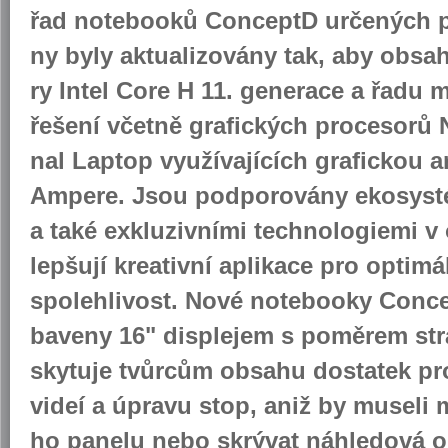
řad no­te­boo­ků Con­ceptD ur­če­ných p
ny byly ak­tu­a­li­zo­vá­ny tak, aby ob­sa
ry Intel Core H 11. ge­ne­ra­ce a řadu mo
ře­še­ní včet­ně gra­fic­kých pro­ce­so­rů 
nal Laptop vy­u­ží­va­jí­cích gra­fic­kou ar
Am­pe­re. Jsou pod­po­ro­vá­ny eko­sys­
a také ex­klu­ziv­ní­mi tech­no­lo­gi­e­mi 
lep­šu­jí kre­a­tiv­ní apli­ka­ce pro op­ti­
spo­leh­li­vost. Nové no­te­boo­ky Con­
ba­ve­ny 16" dis­ple­jem s po­mě­rem st
sky­tu­je tvůr­cům ob­sa­hu do­sta­tek pro
videí a úpra­vu stop, aniž by mu­se­li mě
ho pa­ne­lu nebo skrý­vat ná­hle­do­vá 