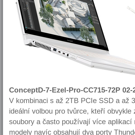
ConceptD-7-Ezel-Pro-CC715-72P 02-
V kom­bi­na­ci s až 2TB PCIe SSD a až 
ide­ál­ní vol­bou pro tvůr­ce, kteří ob­vykle 
sou­bo­ry a často po­u­ží­va­jí více apli­ka­cí 
mo­de­ly navíc ob­sa­hu­jí dva porty Thun­der