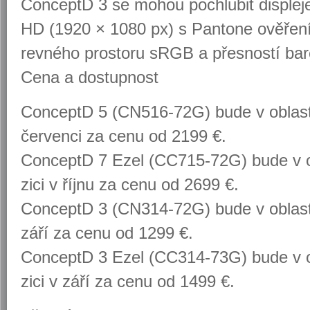
Con­ceptD 3 se mohou pochlu­bit dis­ple­jem
HD (1920 × 1080 px) s Pan­to­ne ově­ře­n
rev­né­ho pro­sto­ru sRGB a přes­nos­tí b
Cena a do­stup­nost
Con­ceptD 5 (CN516-72G) bude v ob­las­ti
čer­ven­ci za cenu od 2199 €.
Con­ceptD 7 Ezel (CC715-72G) bude v ob
zi­ci v říjnu za cenu od 2699 €.
Con­ceptD 3 (CN314-72G) bude v ob­las­ti
září za cenu od 1299 €.
Con­ceptD 3 Ezel (CC314-73G) bude v ob
zi­ci v září za cenu od 1499 €.