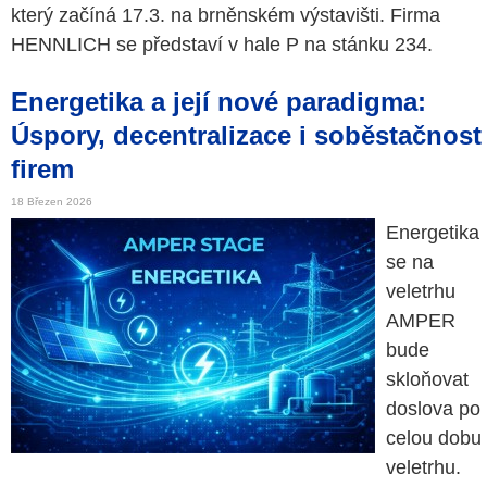
který začíná 17.3. na brněnském výstavišti. Firma
HENNLICH se představí v hale P na stánku 234.
Energetika a její nové paradigma:
Úspory, decentralizace i soběstačnost
firem
18 Březen 2026
Energetika
se na
veletrhu
AMPER
bude
skloňovat
doslova po
celou dobu
veletrhu.