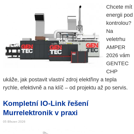
Chcete mít
energii pod
kontrolou?
Na
veletrhu
AMPER
2026 vám
GENTEC
CHP
ukáže, jak postavit vlastní zdroj elektřiny a tepla
rychle, efektivně a na klíč – od projektu až po servis.
Kompletní IO-Link řešení
Murrelektronik v praxi
05 Březen 2026