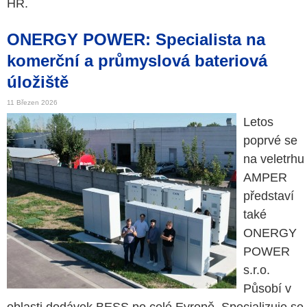
HR.
ONERGY POWER: Specialista na
komerční a průmyslová bateriová
úložiště
11 Březen 2026
Letos
poprvé se
na veletrhu
AMPER
představí
také
ONERGY
POWER
s.r.o.
Působí v