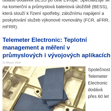
oblasti dodávek BESS po celé Evropě. Specializuje se
na komerční a průmyslová bateriová úložiště (BESS),
která slouží k řízení spotřeby, záložnímu napájení a
poskytování služeb výkonové rovnováhy (FCR, aFRR,
mFRR).
Telemeter Electronic: Teplotní
management a měření v
průmyslových i vývojových aplikacích
11 Březen 2026
Společnost
Telemeter
Electronic
dodává
přes 60 let