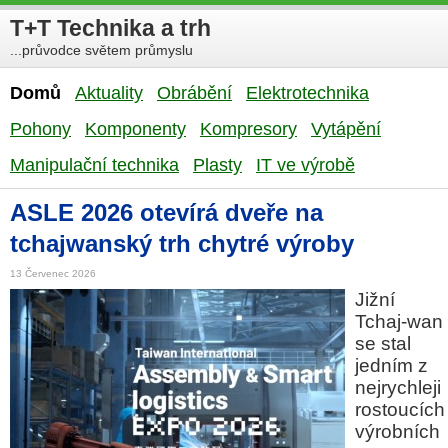
T+T Technika a trh
...průvodce světem průmyslu
Domů
Aktuality
Obrábění
Elektrotechnika
Pohony
Komponenty
Kompresory
Vytápění
Manipulační technika
Plasty
IT ve výrobě
ASLE 2026 otevírá dveře na
tchajwanský trh chytré výroby
13 Červenec 2026
Jižní
Tchaj-wan
se stal
jedním z
nejrychleji
rostoucích
výrobních