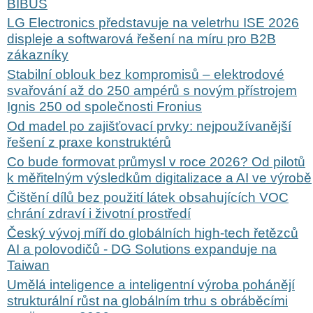
BIBUS
LG Electronics představuje na veletrhu ISE 2026
displeje a softwarová řešení na míru pro B2B
zákazníky
Stabilní oblouk bez kompromisů – elektrodové
svařování až do 250 ampérů s novým přístrojem
Ignis 250 od společnosti Fronius
Od madel po zajišťovací prvky: nejpoužívanější
řešení z praxe konstruktérů
Co bude formovat průmysl v roce 2026? Od pilotů
k měřitelným výsledkům digitalizace a AI ve výrobě
Čištění dílů bez použití látek obsahujících VOC
chrání zdraví i životní prostředí
Český vývoj míří do globálních high-tech řetězců
AI a polovodičů - DG Solutions expanduje na
Taiwan
Umělá inteligence a inteligentní výroba pohánějí
strukturální růst na globálním trhu s obráběcími