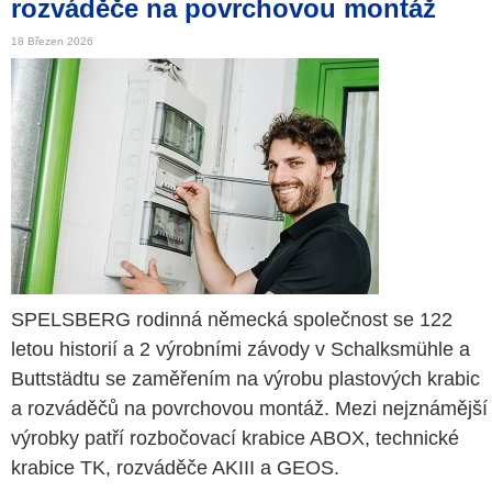
rozváděče na povrchovou montáž
18 Březen 2026
SPELSBERG rodinná německá společnost se 122
letou historií a 2 výrobními závody v Schalksmühle a
Buttstädtu se zaměřením na výrobu plastových krabic
a rozváděčů na povrchovou montáž. Mezi nejznámější
výrobky patří rozbočovací krabice ABOX, technické
krabice TK, rozváděče AKIII a GEOS.