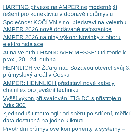
HARTING přiveze na AMPER nejmodernější
řešení pro konektivitu v dopravě i průmyslu
Společnost KOČÍ VN s.r.o. představí na veletrhu
AMPER 2026 nově dodávané trafostanice
AMPER 2026 na plný výkon: Novinky z oboru
elektroinstalace
AI na veletrhu HANNOVER MESSE: Od teorie k
praxi, 20.–24. dubna
HENNLICH ve Žďáru nad Sázavou otevřel svůj 3.
průmyslový areál v Česku
AMPER: HENNLICH představí nové kabely
chainflex pro jevištní techniku
Vyšší výkon při svařování TIG DC s přístrojem
Artis 300
Zjednodušit metrologii: od sběru po sdílení, měřicí
data dostupná na jedno kliknutí
Prvotřídní průmyslové komponenty a systémy –