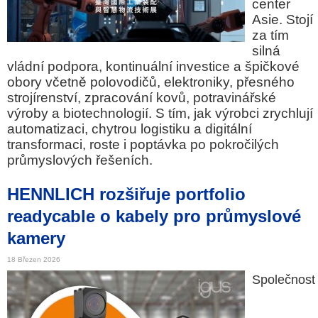
center
Asie. Stojí
za tím
silná
vládní podpora, kontinuální investice a špičkové
obory včetně polovodičů, elektroniky, přesného
strojírenství, zpracování kovů, potravinářské
výroby a biotechnologií. S tím, jak výrobci zrychlují
automatizaci, chytrou logistiku a digitální
transformaci, roste i poptávka po pokročilých
průmyslových řešeních.
HENNLICH rozšiřuje portfolio
readycable o kabely pro průmyslové
kamery
18 Březen 2026
Společnost