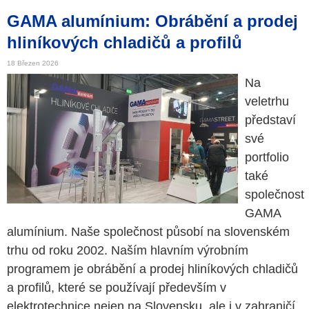
GAMA alumínium: Obrábění a prodej
hliníkových chladičů a profilů
18 Březen 2026
Na
veletrhu
představí
své
portfolio
také
společnost
GAMA
alumínium. Naše společnost působí na slovenském
trhu od roku 2002. Naším hlavním výrobním
programem je obrábění a prodej hliníkových chladičů
a profilů, které se používají především v
elektrotechnice nejen na Slovensku, ale i v zahraničí.