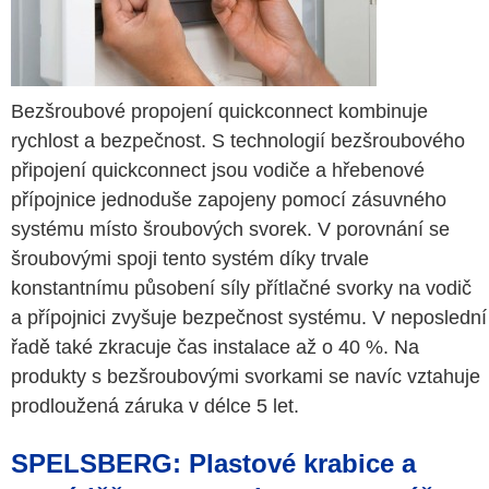
Bezšroubové propojení quickconnect kombinuje
rychlost a bezpečnost. S technologií bezšroubového
připojení quickconnect jsou vodiče a hřebenové
přípojnice jednoduše zapojeny pomocí zásuvného
systému místo šroubových svorek. V porovnání se
šroubovými spoji tento systém díky trvale
konstantnímu působení síly přítlačné svorky na vodič
a přípojnici zvyšuje bezpečnost systému. V neposlední
řadě také zkracuje čas instalace až o 40 %. Na
produkty s bezšroubovými svorkami se navíc vztahuje
prodloužená záruka v délce 5 let.
SPELSBERG: Plastové krabice a