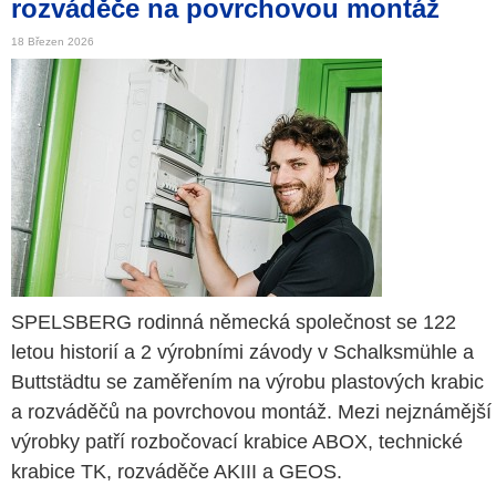
rozváděče na povrchovou montáž
18 Březen 2026
SPELSBERG rodinná německá společnost se 122
letou historií a 2 výrobními závody v Schalksmühle a
Buttstädtu se zaměřením na výrobu plastových krabic
a rozváděčů na povrchovou montáž. Mezi nejznámější
výrobky patří rozbočovací krabice ABOX, technické
krabice TK, rozváděče AKIII a GEOS.