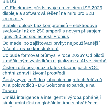
BIBUS
LG Electronics představuje na veletrhu ISE 2026
displeje a softwarová řešení na míru pro B2B
zákazníky
Stabilní oblouk bez kompromisů – elektrodové
svařování až do 250 ampérů s novým přístrojem
Ignis 250 od společnosti Fronius
Od madel po zajišťovací prvky: nejpoužívanější
řešení z praxe konstruktérů
Co bude formovat průmysl v roce 2026? Od pilotů
k měřitelným výsledkům digitalizace a AI ve výrobě
Čištění dílů bez použití látek obsahujících VOC
chrání zdraví i životní prostředí
Český vývoj míří do globálních high-tech řetězců
AI a polovodičů - DG Solutions expanduje na
Taiwan
Umělá inteligence a inteligentní výroba pohánějí
strukturální růst na globálním trhu s obráběcími