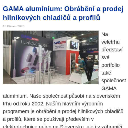
GAMA alumínium: Obrábění a prodej
hliníkových chladičů a profilů
18 Březen 2026
Na
veletrhu
představí
své
portfolio
také
společnost
GAMA
alumínium. Naše společnost působí na slovenském
trhu od roku 2002. Naším hlavním výrobním
programem je obrábění a prodej hliníkových chladičů
a profilů, které se používají především v
elektrotechnice nejen na Slovensku, ale i v zahraničí.