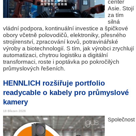
center
Asie. Stojí
za tím
silná
vládní podpora, kontinuální investice a špičkové
obory včetně polovodičů, elektroniky, přesného
strojírenství, zpracování kovů, potravinářské
výroby a biotechnologií. S tím, jak výrobci zrychlují
automatizaci, chytrou logistiku a digitální
transformaci, roste i poptávka po pokročilých
průmyslových řešeních.
HENNLICH rozšiřuje portfolio
readycable o kabely pro průmyslové
kamery
18 Březen 2026
Společnost