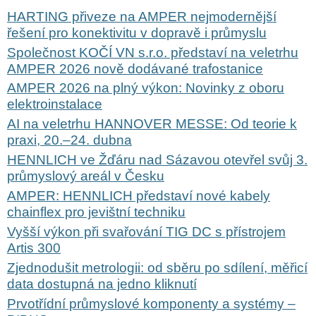
HARTING přiveze na AMPER nejmodernější
řešení pro konektivitu v dopravě i průmyslu
Společnost KOČÍ VN s.r.o. představí na veletrhu
AMPER 2026 nově dodávané trafostanice
AMPER 2026 na plný výkon: Novinky z oboru
elektroinstalace
AI na veletrhu HANNOVER MESSE: Od teorie k
praxi, 20.–24. dubna
HENNLICH ve Žďáru nad Sázavou otevřel svůj 3.
průmyslový areál v Česku
AMPER: HENNLICH představí nové kabely
chainflex pro jevištní techniku
Vyšší výkon při svařování TIG DC s přístrojem
Artis 300
Zjednodušit metrologii: od sběru po sdílení, měřicí
data dostupná na jedno kliknutí
Prvotřídní průmyslové komponenty a systémy –