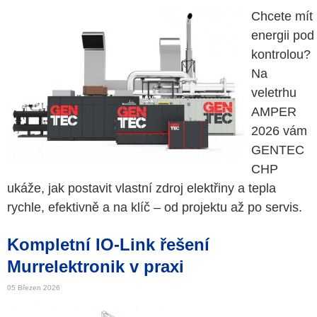
Chcete mít
energii pod
kontrolou?
Na
veletrhu
AMPER
2026 vám
GENTEC
CHP
ukáže, jak postavit vlastní zdroj elektřiny a tepla
rychle, efektivně a na klíč – od projektu až po servis.
Kompletní IO-Link řešení
Murrelektronik v praxi
05 Březen 2026