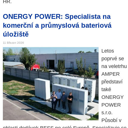
HR.
ONERGY POWER: Specialista na
komerční a průmyslová bateriová
úložiště
11 Březen 2026
Letos
poprvé se
na veletrhu
AMPER
představí
také
ONERGY
POWER
s.r.o.
Působí v