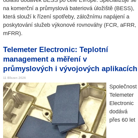
oblasti dodávek BESS po celé Evropě. Specializuje se
na komerční a průmyslová bateriová úložiště (BESS),
která slouží k řízení spotřeby, záložnímu napájení a
poskytování služeb výkonové rovnováhy (FCR, aFRR,
mFRR).
Telemeter Electronic: Teplotní
management a měření v
průmyslových i vývojových aplikacích
11 Březen 2026
Společnost
Telemeter
Electronic
dodává
přes 60 let