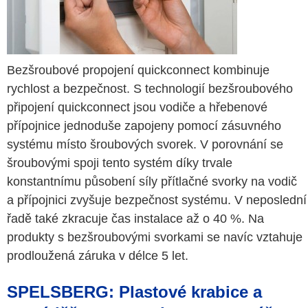
Bezšroubové propojení quickconnect kombinuje
rychlost a bezpečnost. S technologií bezšroubového
připojení quickconnect jsou vodiče a hřebenové
přípojnice jednoduše zapojeny pomocí zásuvného
systému místo šroubových svorek. V porovnání se
šroubovými spoji tento systém díky trvale
konstantnímu působení síly přítlačné svorky na vodič
a přípojnici zvyšuje bezpečnost systému. V neposlední
řadě také zkracuje čas instalace až o 40 %. Na
produkty s bezšroubovými svorkami se navíc vztahuje
prodloužená záruka v délce 5 let.
SPELSBERG: Plastové krabice a