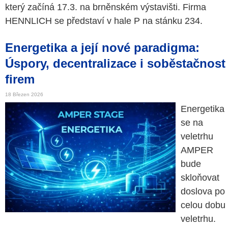
který začíná 17.3. na brněnském výstavišti. Firma
HENNLICH se představí v hale P na stánku 234.
Energetika a její nové paradigma:
Úspory, decentralizace i soběstačnost
firem
18 Březen 2026
Energetika
se na
veletrhu
AMPER
bude
skloňovat
doslova po
celou dobu
veletrhu.