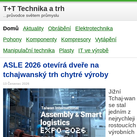
T+T Technika a trh
...průvodce světem průmyslu
Domů
Aktuality
Obrábění
Elektrotechnika
Pohony
Komponenty
Kompresory
Vytápění
Manipulační technika
Plasty
IT ve výrobě
ASLE 2026 otevírá dveře na
tchajwanský trh chytré výroby
13 Červenec 2026
Jižní
Tchaj-wan
se stal
jedním z
nejrychleji
rostoucích
výrobních