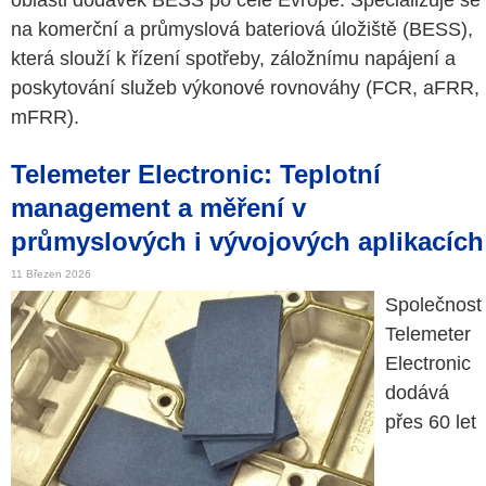
oblasti dodávek BESS po celé Evropě. Specializuje se
na komerční a průmyslová bateriová úložiště (BESS),
která slouží k řízení spotřeby, záložnímu napájení a
poskytování služeb výkonové rovnováhy (FCR, aFRR,
mFRR).
Telemeter Electronic: Teplotní
management a měření v
průmyslových i vývojových aplikacích
11 Březen 2026
Společnost
Telemeter
Electronic
dodává
přes 60 let