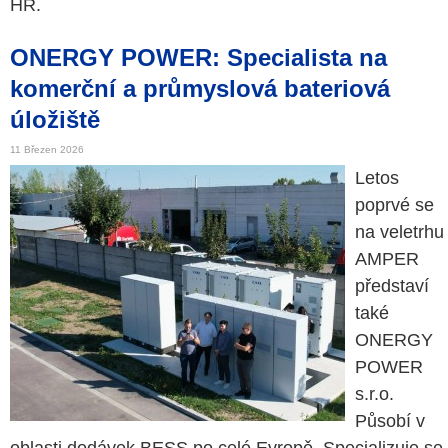
HR.
ONERGY POWER: Specialista na
komerční a průmyslová bateriová
úložiště
11 Březen 2026
Letos
poprvé se
na veletrhu
AMPER
představí
také
ONERGY
POWER
s.r.o.
Působí v