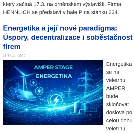
který začíná 17.3. na brněnském výstavišti. Firma
HENNLICH se představí v hale P na stánku 234.
Energetika a její nové paradigma:
Úspory, decentralizace i soběstačnost
firem
18 Březen 2026
Energetika
se na
veletrhu
AMPER
bude
skloňovat
doslova po
celou dobu
veletrhu.