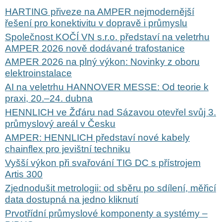
HARTING přiveze na AMPER nejmodernější
řešení pro konektivitu v dopravě i průmyslu
Společnost KOČÍ VN s.r.o. představí na veletrhu
AMPER 2026 nově dodávané trafostanice
AMPER 2026 na plný výkon: Novinky z oboru
elektroinstalace
AI na veletrhu HANNOVER MESSE: Od teorie k
praxi, 20.–24. dubna
HENNLICH ve Žďáru nad Sázavou otevřel svůj 3.
průmyslový areál v Česku
AMPER: HENNLICH představí nové kabely
chainflex pro jevištní techniku
Vyšší výkon při svařování TIG DC s přístrojem
Artis 300
Zjednodušit metrologii: od sběru po sdílení, měřicí
data dostupná na jedno kliknutí
Prvotřídní průmyslové komponenty a systémy –