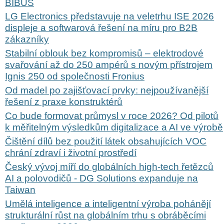
BIBUS
LG Electronics představuje na veletrhu ISE 2026
displeje a softwarová řešení na míru pro B2B
zákazníky
Stabilní oblouk bez kompromisů – elektrodové
svařování až do 250 ampérů s novým přístrojem
Ignis 250 od společnosti Fronius
Od madel po zajišťovací prvky: nejpoužívanější
řešení z praxe konstruktérů
Co bude formovat průmysl v roce 2026? Od pilotů
k měřitelným výsledkům digitalizace a AI ve výrobě
Čištění dílů bez použití látek obsahujících VOC
chrání zdraví i životní prostředí
Český vývoj míří do globálních high-tech řetězců
AI a polovodičů - DG Solutions expanduje na
Taiwan
Umělá inteligence a inteligentní výroba pohánějí
strukturální růst na globálním trhu s obráběcími