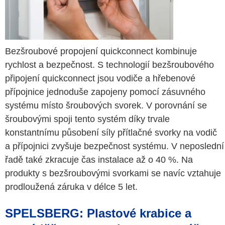
Bezšroubové propojení quickconnect kombinuje
rychlost a bezpečnost. S technologií bezšroubového
připojení quickconnect jsou vodiče a hřebenové
přípojnice jednoduše zapojeny pomocí zásuvného
systému místo šroubových svorek. V porovnání se
šroubovými spoji tento systém díky trvale
konstantnímu působení síly přítlačné svorky na vodič
a přípojnici zvyšuje bezpečnost systému. V neposlední
řadě také zkracuje čas instalace až o 40 %. Na
produkty s bezšroubovými svorkami se navíc vztahuje
prodloužená záruka v délce 5 let.
SPELSBERG: Plastové krabice a