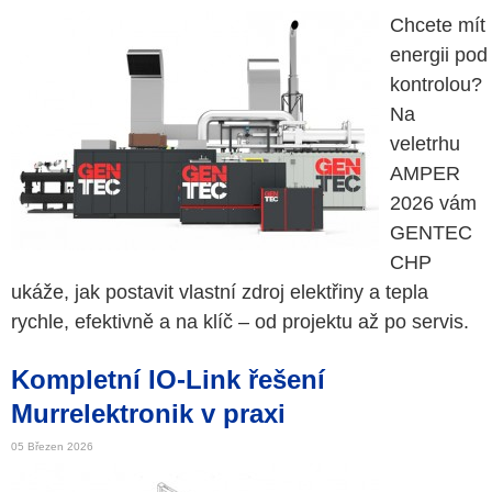
Chcete mít
energii pod
kontrolou?
Na
veletrhu
AMPER
2026 vám
GENTEC
CHP
ukáže, jak postavit vlastní zdroj elektřiny a tepla
rychle, efektivně a na klíč – od projektu až po servis.
Kompletní IO-Link řešení
Murrelektronik v praxi
05 Březen 2026