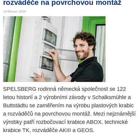
rozváděče na povrchovou montáž
18 Březen 2026
SPELSBERG rodinná německá společnost se 122
letou historií a 2 výrobními závody v Schalksmühle a
Buttstädtu se zaměřením na výrobu plastových krabic
a rozváděčů na povrchovou montáž. Mezi nejznámější
výrobky patří rozbočovací krabice ABOX, technické
krabice TK, rozváděče AKIII a GEOS.