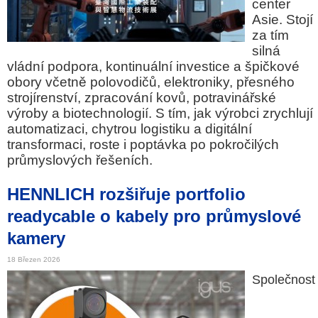
center
Asie. Stojí
za tím
silná
vládní podpora, kontinuální investice a špičkové
obory včetně polovodičů, elektroniky, přesného
strojírenství, zpracování kovů, potravinářské
výroby a biotechnologií. S tím, jak výrobci zrychlují
automatizaci, chytrou logistiku a digitální
transformaci, roste i poptávka po pokročilých
průmyslových řešeních.
HENNLICH rozšiřuje portfolio
readycable o kabely pro průmyslové
kamery
18 Březen 2026
Společnost