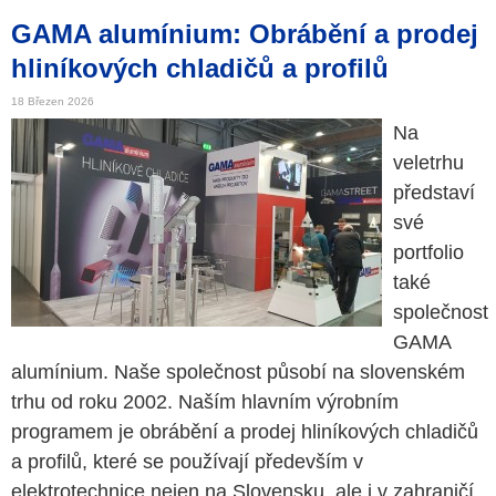
GAMA alumínium: Obrábění a prodej
hliníkových chladičů a profilů
18 Březen 2026
Na
veletrhu
představí
své
portfolio
také
společnost
GAMA
alumínium. Naše společnost působí na slovenském
trhu od roku 2002. Naším hlavním výrobním
programem je obrábění a prodej hliníkových chladičů
a profilů, které se používají především v
elektrotechnice nejen na Slovensku, ale i v zahraničí.