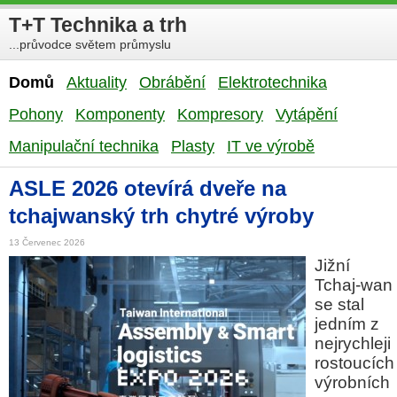
T+T Technika a trh
...průvodce světem průmyslu
Domů
Aktuality
Obrábění
Elektrotechnika
Pohony
Komponenty
Kompresory
Vytápění
Manipulační technika
Plasty
IT ve výrobě
ASLE 2026 otevírá dveře na
tchajwanský trh chytré výroby
13 Červenec 2026
Jižní
Tchaj-wan
se stal
jedním z
nejrychleji
rostoucích
výrobních