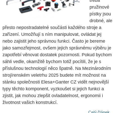
třeba
pružinové
pístky jsou
drobné, ale
přesto nepostradatelné součásti každého stroje a
zařízení. Umožňují s ním manipulovat, ovládat jej
nebo zajistit jeho správnou funkci. Často je bereme
jako samozřejmost, ovšem jejich správnému výběru je
zapotřebí věnovat dostatek pozornosti. Pokud bychom
sáhli vedle, okamžitě bychom totiž pocítili, že je s
příslušnou technologií něco špatně. Na Mezinárodním
strojírenském veletrhu 2025 budete mít možnost na
stánku společnosti Elesa+Ganter CZ vidět nejnovější
typy těchto komponent, vyzkoušet si jejich funkci a
zjistit, jak mohou zlepšit ovladatelnost, ergonomii i
životnost vašich konstrukcí.
Celý článek...