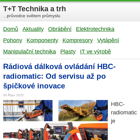
T+T Technika a trh
...průvodce světem průmyslu
Domů
Aktuality
Obrábění
Elektrotechnika
Pohony
Komponenty
Kompresory
Vytápění
Manipulační technika
Plasty
IT ve výrobě
Rádiová dálková ovládání HBC-
radiomatic: Od servisu až po
špičkové inovace
06 Říjen 2025
HBC-
radiomatic
je