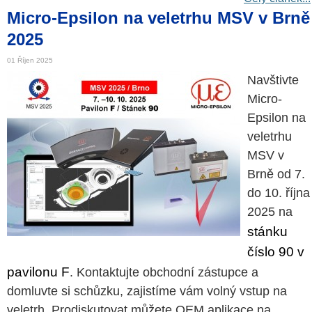
Micro-Epsilon na veletrhu MSV v Brně
2025
01 Říjen 2025
Navštivte
Micro-
Epsilon na
veletrhu
MSV v
Brně od 7.
do 10. října
2025 na
stánku
číslo 90 v
pavilonu F
. Kontaktujte obchodní zástupce a
domluvte si schůzku, zajistíme vám volný vstup na
veletrh. Prodiskutovat můžete OEM aplikace na