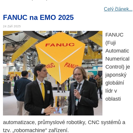
Celý článek...
FANUC na EMO 2025
24 Září 2025
FANUC
(Fuji
Automatic
Numerical
Control) je
japonský
globální
lídr v
oblasti
automatizace, průmyslové robotiky, CNC systémů a
tzv. „robomachine" zařízení.