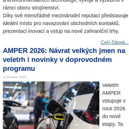
a environmentálních technologií, vývoje a výzkumu v
rámci oboru strojírenství.
Díky své mimořádné mezinárodní reputaci představuje
ideální místo pro navazování obchodních kontaktů,
prezentaci inovací a vstup na nové zahraniční trhy.
Celý článek...
AMPER 2026: Návrat velkých jmen na
veletrh i novinky v doprovodném
programu
11 Prosinec 2025
Veletrh
AMPER
vstupuje v
roce 2026
do nové
etapy. Ta