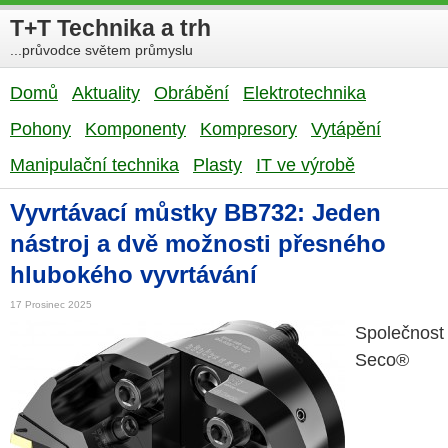
T+T Technika a trh
...průvodce světem průmyslu
Domů
Aktuality
Obrábění
Elektrotechnika
Pohony
Komponenty
Kompresory
Vytápění
Manipulační technika
Plasty
IT ve výrobě
Vyvrtávací můstky BB732: Jeden
nástroj a dvě možnosti přesného
hlubokého vyvrtávání
17 Prosinec 2025
Společnost
Seco®