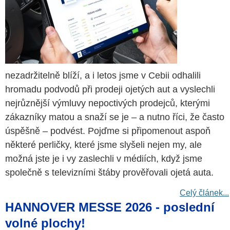
nezadržitelně blíží, a i letos jsme v Cebii odhalili
hromadu podvodů při prodeji ojetých aut a vyslechli
nejrůznější výmluvy nepoctivých prodejců, kterými
zákazníky matou a snaží se je – a nutno říci, že často
úspěšně – podvést. Pojďme si připomenout aspoň
některé perličky, které jsme slyšeli nejen my, ale
možná jste je i vy zaslechli v médiích, když jsme
společně s televizními štáby prověřovali ojetá auta.
Celý článek...
HANNOVER MESSE 2026 - poslední
volné plochy!