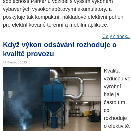
společnosti Parker u vozidel s vyšším výkonem
vybavených vysokonapěťovými akumulátory, a
poskytuje tak kompaktní, nákladově efektivní pohon
pro elektrifikované terénní a mobilní aplikace.
Celý článek...
Když výkon odsávání rozhoduje o
kvalitě provozu
08 Prosinec 2025
Kvalita
vzduchu ve
výrobní
hale je
často tím,
co
rozhoduje
o efektivitě,