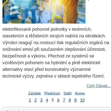
elektrifikované pohonné jednotky v terénních,
stavebních a těžebních strojích nabírá na obrátkách.
Výrobci reagují na rostoucí tlak regulačních orgánů na
snižování emisí při současném zlepšování účinnosti,
bezpečnosti a výkonu. Přechod ze systémů se
vznětovým pohonem na hybridní a plně elektrické
alternativy staví před konstruktéry významné
technické výzvy, zejména v oblasti tepelného řízení.
Celý článek...
Začátek
Předchozí
Další
Konec
1
2
3
4
5
6
7
8
9
10