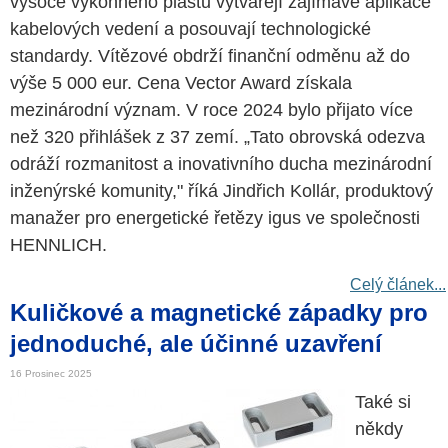
vysoce výkonného plastu vytvářejí zajímavé aplikace
kabelových vedení a posouvají technologické
standardy. Vítězové obdrží finanční odměnu až do
výše 5 000 eur. Cena Vector Award získala
mezinárodní význam. V roce 2024 bylo přijato více
než 320 přihlášek z 37 zemí. „Tato obrovská odezva
odráží rozmanitost a inovativního ducha mezinárodní
inženýrské komunity," říká Jindřich Kollár, produktový
manažer pro energetické řetězy igus ve společnosti
HENNLICH.
Celý článek...
Kuličkové a magnetické západky pro
jednoduché, ale účinné uzavření
16 Prosinec 2025
Také si
někdy