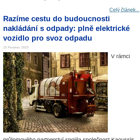
Celý článek...
Razíme cestu do budoucnosti
nakládání s odpady: plně elektrické
vozidlo pro svoz odpadu
15 Prosinec 2025
V rámci
průlomového partnerství spojila společnost Kaoussis,