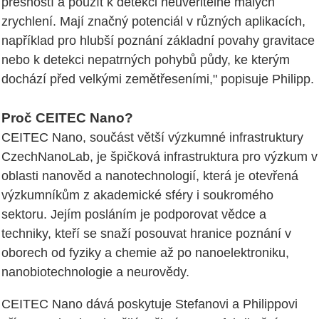
přesností a použít k detekci neuvěřitelně malých
zrychlení. Mají značný potenciál v různých aplikacích,
například pro hlubší poznání základní povahy gravitace
nebo k detekci nepatrných pohybů půdy, ke kterým
dochází před velkými zemětřeseními," popisuje Philipp.
Proč CEITEC Nano?
CEITEC Nano, součást větší výzkumné infrastruktury
CzechNanoLab, je špičková infrastruktura pro výzkum v
oblasti nanověd a nanotechnologií, která je otevřená
výzkumníkům z akademické sféry i soukromého
sektoru. Jejím posláním je podporovat vědce a
techniky, kteří se snaží posouvat hranice poznání v
oborech od fyziky a chemie až po nanoelektroniku,
nanobiotechnologie a neurovědy.
CEITEC Nano dává poskytuje Stefanovi a Philippovi