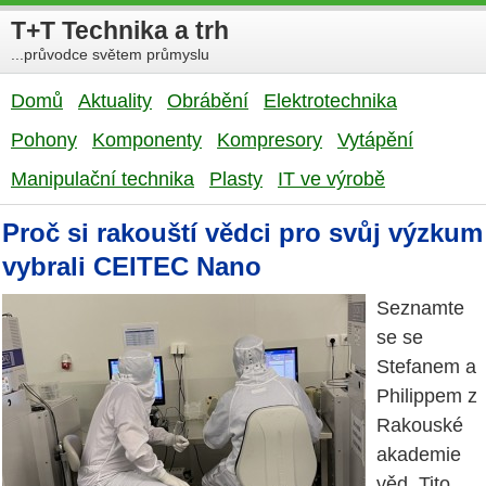
T+T Technika a trh
...průvodce světem průmyslu
Domů
Aktuality
Obrábění
Elektrotechnika
Pohony
Komponenty
Kompresory
Vytápění
Manipulační technika
Plasty
IT ve výrobě
Proč si rakouští vědci pro svůj výzkum
vybrali CEITEC Nano
Seznamte
se se
Stefanem a
Philippem z
Rakouské
akademie
věd. Tito