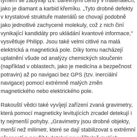
týmem se zabývají tzv. barevnými centry v materiálech,
jako je diamant a karbid křemíku. „Tyto drobné defekty
v krystalové struktuře materiálů se chovají podobně
jako jednotlivé zachycené molekuly, což z nich činí
vynikající kandidáty pro ukládání kvantové informace,"
vysvětluje Philipp. Jsou také velmi citlivé na malá
elektrická a magnetická pole. Díky tomu nacházejí
uplatnění všude od analýzy chemických sloučenin
(například v oblastech, jako je medicína a bezpečnost
potravin) až po navigaci bez GPS (tzv. inerciální
navigace) pomocí extrémně malých změn
magnetického nebo elektrického pole.
Rakouští vědci také vyvíjejí zařízení zvaná gravimetry,
která pomocí magneticky levitujících zrcadel detekují i
ty nejmenší pohyby. „Gravimetry jsou drobné objekty,
menší než milimetr, které se dají stabilizovat s extrémní