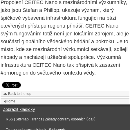
Propojení CEITEC Nano s mezinárodními výzkumníky,
jako jsou Stefan a Philipp, ukazuje význam, který
špičkově vybavená infrastruktura fungující na bázi
otevřených přístupu regionu přináší. CEITEC Nano
svým fungováním totiž není jen lokálním zdrojem, ale je
součástí globálního vědeckého bádání a pokroku. Je to
místo, kde se mezinárodní výzkumníci setkávají, sdílejí
nápady a nacházejí užitečné spolupráce. Výzkumná
infrastruktura CEITEC Nano tak přispívá k zasazení
#brnoregion do světového kontextu vědy.
Back to the top
Home
Zobrazit klasicky
RSS
|
Sitemap
|
Trends
|
Zásady ochrany osobních údajů
Tvorba webových stránek
- Webservis