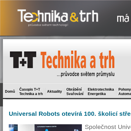
Časopis T+T
Obrábění
Elektrotechnika
Pohony
Domů
Aktuality
Technika a trh
Svařování
Energetika
Automa
Universal
Robots otevírá 100. školicí stř
Společnost Univ