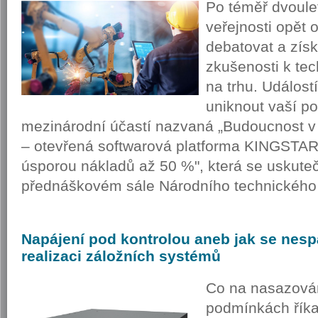
Po téměř dvoule
veřejnosti opět 
debatovat a zís
zkušenosti k te
na trhu. Událost
uniknout vaší po
mezinárodní účastí nazvaná „Budoucnost v 
– otevřená softwarová platforma KINGSTAR 
úsporou nákladů až 50 %", která se uskuteč
přednáškovém sále Národního technického
Napájení
pod kontrolou aneb jak se nespá
realizaci záložních systémů
Co na nasazová
podmínkách říka