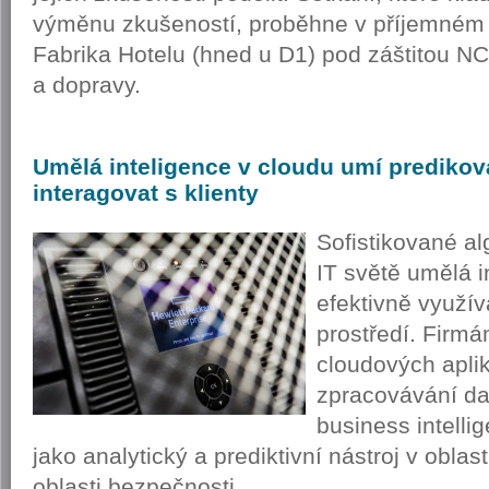
výměnu zkušeností, proběhne v příjemném
Fabrika Hotelu (hned u D1) pod záštitou N
a dopravy.
Umělá
inteligence v cloudu umí predikova
interagovat s klienty
Sofistikované al
IT světě umělá i
efektivně využív
prostředí. Firm
cloudových apli
zpracovávání dat
business intelli
jako analytický a prediktivní nástroj v oblas
oblasti bezpečnosti.