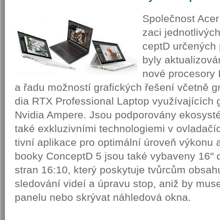
Spo­leč­nost Acer o
za­ci jed­not­li­vý
ceptD ur­če­ných p
byly ak­tu­a­li­zo­v
nové pro­ce­so­ry 
a řadu mož­nos­tí gra­fic­kých ře­še­ní včet­ně gr
dia RTX Pro­fes­si­o­nal Laptop vy­u­ží­va­jí­cích gr
Nvi­dia Am­pe­re. Jsou pod­po­ro­vá­ny eko­sys­
také ex­klu­ziv­ní­mi tech­no­lo­gi­e­mi v ovla­da­čí
tiv­ní apli­ka­ce pro op­ti­mál­ní úroveň vý­ko­nu 
boo­ky Con­ceptD 5 jsou také vy­ba­ve­ny 16" d
stran 16:10, který po­sky­tu­je tvůr­cům ob­sa­hu
sle­do­vá­ní videí a úpra­vu stop, aniž by mu­se­l
pa­ne­lu nebo skrý­vat ná­hle­do­vá okna.