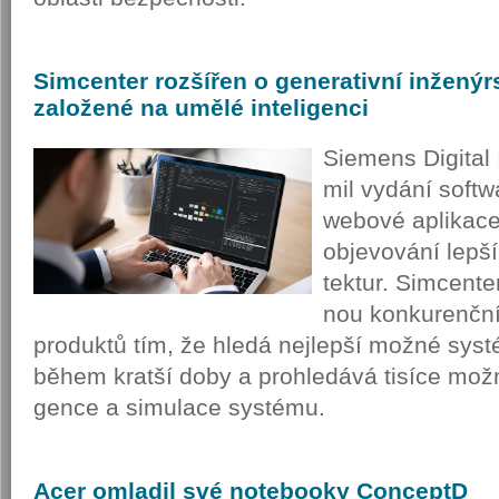
Simcenter
rozšířen o generativní inženýr
založené na umělé inteligenci
Si­e­mens Di­gi­ta
mil vy­dá­ní soft­w
webo­vé apli­ka­ce
ob­je­vo­vá­ní lep­
tek­tur. Sim­cen­ter
nou kon­ku­renč­ní 
pro­duk­tů tím, že hledá nej­lep­ší možné sys­té­
během krat­ší doby a pro­hle­dá­vá ti­sí­ce mož­no
gen­ce a si­mu­la­ce sys­té­mu.
Acer
omladil své notebooky ConceptD