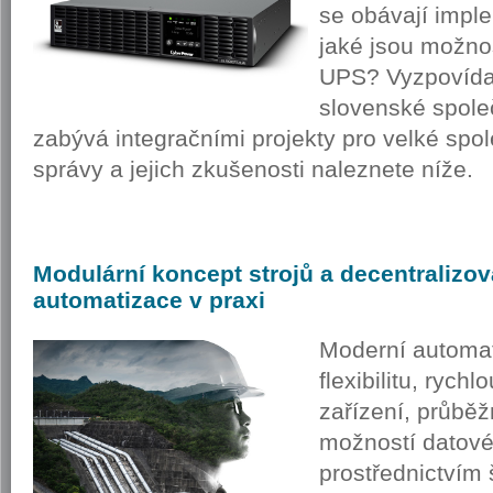
se obávají imple
jaké jsou možn
UPS? Vyzpovídal
slovenské spole
zabývá integračními projekty pro velké spol
správy a jejich zkušenosti naleznete níže.
Modulární
koncept strojů a decentralizo
automatizace v praxi
Moderní automat
flexibilitu, ryc
zařízení, průbě
možností datov
prostřednictvím 