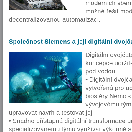
moderních sběrn
možné řešit modu
decentralizovanou automatizací.
Společnost
Siemens a její digitální dvojč
Digitální dvojčat
koncepce udržite
pod vodou
• Digitální dvoj
vytvořená pro u
biosféry Nemo'
vývojovému tým
upravovat návrh a testovat jej.
• Snadno přístupná digitální transformace
specializovanému týmu využívat výkonné s