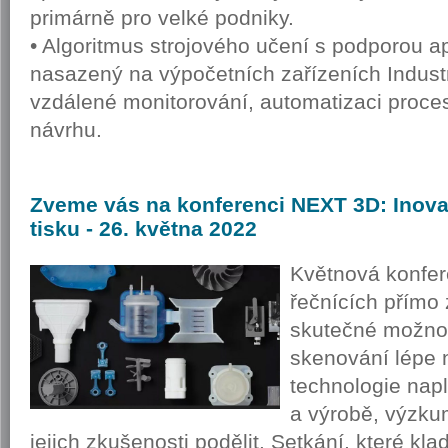
primárně pro velké podniky.
• Algoritmus strojového učení s podporou 
nasazený na výpočetních zařízeních Indust
vzdálené monitorování, automatizaci proce
návrhu.
Zveme
vás na konferenci NEXT 3D: Inova
tisku - 26. května 2022
Květnová konfer
řečnících přímo
skutečné možnos
skenování lépe n
technologie napl
a výrobě, výzkum
jejich zkušenosti podělit. Setkání, které k