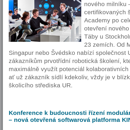
nového milníku 
certifikovaných 
Academy po celé
otevření nového
Täby u Stockholm
23 zemích. Od M
Singapur nebo Švédsko nabízí společnost 
zákazníkům prvotřídní robotická školení, kt
maximálně využít potenciál kolaborativních
ať už zákazník sídlí kdekoliv, vždy je v blíz
školicího střediska UR.
Konference
k budoucnosti řízení modulár
– nová otevřená softwarová platforma 