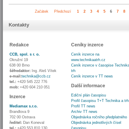
Začátek
Předchozí
1
2
3
4
5
6
7
8
Kontakty
Redakce
Ceníky inzerce
CCB, spol. s r. o.
Ceník inzerce na
Okružní 19
www.technikaatrh.cz
638 00 Brno
Ceník inzerce v časopise Technik
šéfredaktor:
Ing. Aleš Vítek
trh
e-mail:
technika@ccb.cz
Ceník inzerce v TT news
tel.:
+420 545 222 776
Další informace
mob:
+420 604 210 051
Ediční plán časopisu
Inzerce
Profil časopisu T+T Technika a trh
Mediamax s.r.o.
Profil TT news
Brandlova 9
Archiv TT news
702 00 Ostrava
Objednávka ročního předplatného
ředitel:
Dan Koneval
Objednávka jednotlivých čísel
tel.:
+420 553 810 130
časopisu