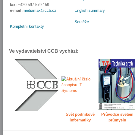
fax:
+420 597 579 159
e-mail:
mediamax@ccb.cz
English summary
Soutěže
Kompletní kontakty
Ve vydavatelství CCB vychází:
Svět podnikové
Průvodce světem
informatiky
průmyslu