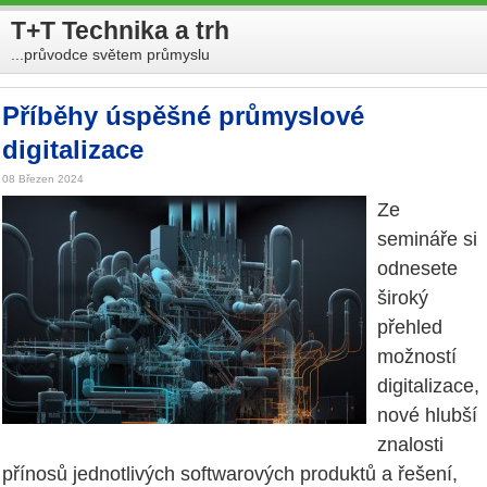
T+T Technika a trh
...průvodce světem průmyslu
Příběhy úspěšné průmyslové
digitalizace
08 Březen 2024
Ze
semináře si
odnesete
široký
přehled
možností
digitalizace,
nové hlubší
znalosti
přínosů jednotlivých softwarových produktů a řešení,