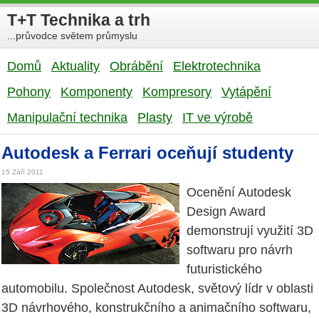
T+T Technika a trh
...průvodce světem průmyslu
Domů
Aktuality
Obrábění
Elektrotechnika
Pohony
Komponenty
Kompresory
Vytápění
Manipulační technika
Plasty
IT ve výrobě
Autodesk a Ferrari oceňují studenty
15 Září 2011
Ocenění Autodesk
Design Award
demonstrují využití 3D
softwaru pro návrh
futuristického
automobilu. Společnost Autodesk, světový lídr v oblasti
3D návrhového, konstrukčního a animačního softwaru,