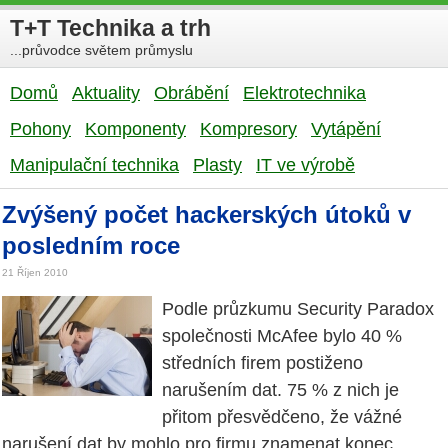
T+T Technika a trh
...průvodce světem průmyslu
Domů
Aktuality
Obrábění
Elektrotechnika
Pohony
Komponenty
Kompresory
Vytápění
Manipulační technika
Plasty
IT ve výrobě
Zvýšený počet hackerských útoků v
posledním roce
21 Říjen 2010
Podle průzkumu Security Paradox
společnosti McAfee bylo 40 %
středních firem postiženo
narušením dat. 75 % z nich je
přitom přesvědčeno, že vážné
narušení dat by mohlo pro firmu znamenat konec.