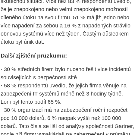
skutečnou situací. Více než 83 % respondentů uvedlo,
že je znepokojeno nebo velmi znepokojeno možností
cíleného útoku na svou firmu. 51 % má již jedno nebo
více napadení za sebou a 16 % z napadených strávilo
obnovou systémů více než týden. Častým důsledkem
útoku byl únik dat.
Další zjištění průzkumu:
· 30 % středních firem bylo nuceno řešit více incidentů
souvisejících s bezpečností sítě.
· 58 % respondentů uvedlo, že jejich firma věnuje na
zabezpečení IT systémů méně než 3 hodiny týdně.
Loni byl tento podíl 65 %.
· 30 % organizací má na zabezpečení roční rozpočet
pod 10 000 dolarů, 6 % naopak vyšší než 100 000
dolarů. Tato čísla se liší od analýzy společnosti Gartner,
podle níž firmy vynakládají na zabezpečení v průměru