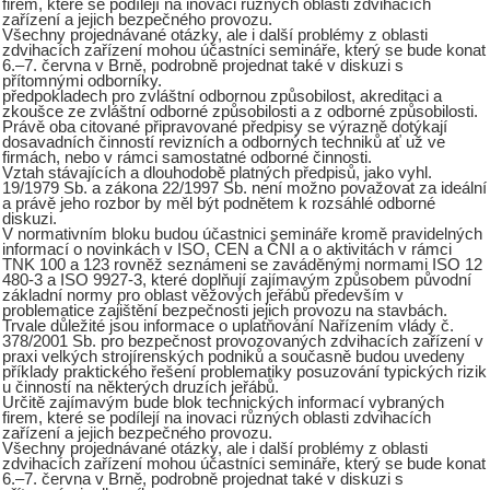
firem, které se podílejí na inovaci různých oblasti zdvihacích
zařízení a jejich bezpečného provozu.
Všechny projednávané otázky, ale i další problémy z oblasti
zdvihacích zařízení mohou účastníci semináře, který se bude konat
6.–7. června v Brně, podrobně projednat také v diskuzi s
přítomnými odborníky.
předpokladech pro zvláštní odbornou způsobilost, akreditaci a
zkoušce ze zvláštní odborné způsobilosti a z odborné způsobilosti.
Právě oba citované připravované předpisy se výrazně dotýkají
dosavadních činností revizních a odborných techniků ať už ve
firmách, nebo v rámci samostatné odborné činnosti.
Vztah stávajících a dlouhodobě platných předpisů, jako vyhl.
19/1979 Sb. a zákona 22/1997 Sb. není možno považovat za ideální
a právě jeho rozbor by měl být podnětem k rozsáhlé odborné
diskuzi.
V normativním bloku budou účastnici semináře kromě pravidelných
informací o novinkách v ISO, CEN a ČNI a o aktivitách v rámci
TNK 100 a 123 rovněž seznámeni se zaváděnými normami ISO 12
480-3 a ISO 9927-3, které doplňují zajímavým způsobem původní
základní normy pro oblast věžových jeřábů především v
problematice zajištění bezpečnosti jejich provozu na stavbách.
Trvale důležité jsou informace o uplatňování Nařízením vlády č.
378/2001 Sb. pro bezpečnost provozovaných zdvihacích zařízení v
praxi velkých strojírenských podniků a současně budou uvedeny
příklady praktického řešení problematiky posuzování typických rizik
u činností na některých druzích jeřábů.
Určitě zajímavým bude blok technických informací vybraných
firem, které se podílejí na inovaci různých oblasti zdvihacích
zařízení a jejich bezpečného provozu.
Všechny projednávané otázky, ale i další problémy z oblasti
zdvihacích zařízení mohou účastníci semináře, který se bude konat
6.–7. června v Brně, podrobně projednat také v diskuzi s