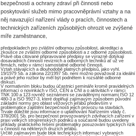
bezpečnosti a ochrany zdraví při činnosti nebo
poskytování služeb mimo pracovněprávní vztahy a na
něj navazující nařízení vlády o pracích, činnostech a
technických zařízeních způsobilých ohrozit ve zvýšené
míře zaměstnance,
předpokladech pro zvláštní odbornou způsobilost, akreditaci a
zkoušce ze zvláštní odborné způsobilosti a z odborné způsobilosti.
Právě oba citované připravované předpisy se výrazně dotýkají
dosavadních činností revizních a odborných techniků ať už ve
firmách, nebo v rámci samostatné odborné činnosti.
Vztah stávajících a dlouhodobě platných předpisů, jako vyhl.
19/1979 Sb. a zákona 22/1997 Sb. není možno považovat za ideální
a právě jeho rozbor by měl být podnětem k rozsáhlé odborné
diskuzi.
V normativním bloku budou účastnici semináře kromě pravidelných
informací o novinkách v ISO, CEN a ČNI a o aktivitách v rámci
TNK 100 a 123 rovněž seznámeni se zaváděnými normami ISO 12
480-3 a ISO 9927-3, které doplňují zajímavým způsobem původní
základní normy pro oblast věžových jeřábů především v
problematice zajištění bezpečnosti jejich provozu na stavbách.
Trvale důležité jsou informace o uplatňování Nařízením vlády č.
378/2001 Sb. pro bezpečnost provozovaných zdvihacích zařízení v
praxi velkých strojírenských podniků a současně budou uvedeny
příklady praktického řešení problematiky posuzování typických rizik
u činností na některých druzích jeřábů.
Určitě zajímavým bude blok technických informací vybraných