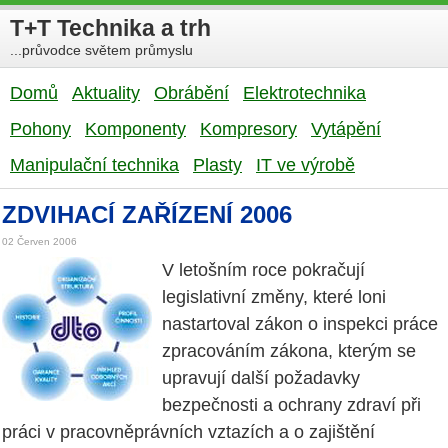
T+T Technika a trh
...průvodce světem průmyslu
Domů
Aktuality
Obrábění
Elektrotechnika
Pohony
Komponenty
Kompresory
Vytápění
Manipulační technika
Plasty
IT ve výrobě
ZDVIHACÍ ZAŘÍZENÍ 2006
02 Červen 2006
V letošním roce pokračují
legislativní změny, které loni
nastartoval zákon o inspekci práce
zpracováním zákona, kterým se
upravují další požadavky
bezpečnosti a ochrany zdraví při
práci v pracovněprávních vztazích a o zajištění