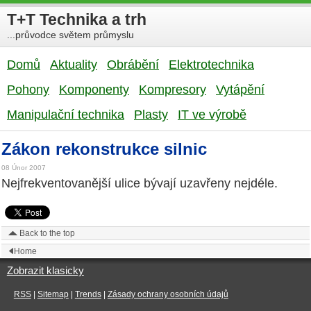
T+T Technika a trh
...průvodce světem průmyslu
Domů
Aktuality
Obrábění
Elektrotechnika
Pohony
Komponenty
Kompresory
Vytápění
Manipulační technika
Plasty
IT ve výrobě
Zákon rekonstrukce silnic
08 Únor 2007
Nejfrekventovanější ulice bývají uzavřeny nejdéle.
Back to the top
Home
Zobrazit klasicky
RSS
|
Sitemap
|
Trends
|
Zásady ochrany osobních údajů