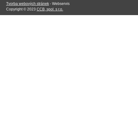
Tvorba webových stránek
- Webservis
Copyright © 2023
CCB, spol. s r.o.