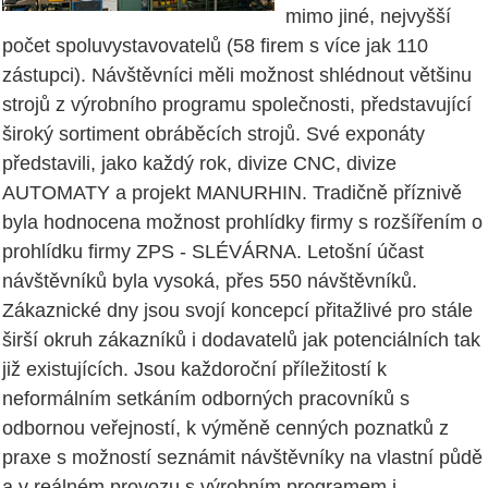
mimo jiné, nejvyšší
počet spoluvystavovatelů (58 firem s více jak 110
zástupci). Návštěvníci měli možnost shlédnout většinu
strojů z výrobního programu společnosti, představující
široký sortiment obráběcích strojů. Své exponáty
představili, jako každý rok, divize CNC, divize
AUTOMATY a projekt MANURHIN. Tradičně příznivě
byla hodnocena možnost prohlídky firmy s rozšířením o
prohlídku firmy ZPS - SLÉVÁRNA. Letošní účast
návštěvníků byla vysoká, přes 550 návštěvníků.
Zákaznické dny jsou svojí koncepcí přitažlivé pro stále
širší okruh zákazníků i dodavatelů jak potenciálních tak
již existujících. Jsou každoroční příležitostí k
neformálním setkáním odborných pracovníků s
odbornou veřejností, k výměně cenných poznatků z
praxe s možností seznámit návštěvníky na vlastní půdě
a v reálném provozu s výrobním programem i