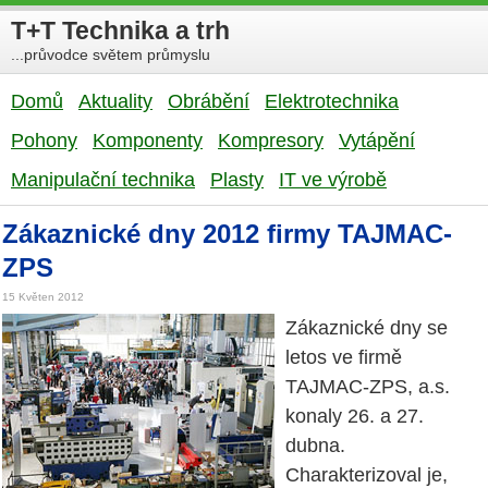
T+T Technika a trh
...průvodce světem průmyslu
Domů
Aktuality
Obrábění
Elektrotechnika
Pohony
Komponenty
Kompresory
Vytápění
Manipulační technika
Plasty
IT ve výrobě
Zákaznické dny 2012 firmy TAJMAC-
ZPS
15 Květen 2012
Zákaznické dny se
letos ve firmě
TAJMAC-ZPS, a.s.
konaly 26. a 27.
dubna.
Charakterizoval je,