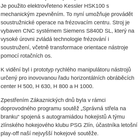
Je použito elektrovřeteno Kessler HSK100 s
mechanickým zpevněním. To nyní umožňuje provádět
soustružnické operace na frézovacím centru. Stroj je
vybaven CNC systémem Siemens S840D SL, který na
vysoké úrovni zvládá technologie frézování i
soustružení, včetně transformace orientace nástroje
pomocí rotačních os.
K vidění byl i prototyp rychlého manipulátoru nástrojů
určený pro inovovanou řadu horizontálních obráběcích
center H 500, H 630, H 800 a H 1000.
Zpestřením Zákaznických dnů byla v rámci
doprovodného programu soutěž „Správná střela na
branku“ spojená s autogramiádou hokejistů A týmu
zlínského hokejového klubu PSG Zlín, účastníka letošní
play-off naší nejvyšší hokejové soutěže.