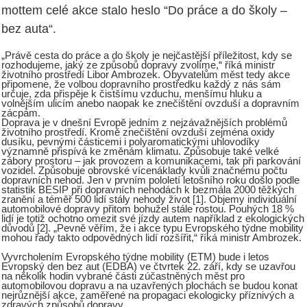
mottem celé akce stalo heslo “Do práce a do školy –
bez auta“.
„Právě cesta do práce a do školy je nejčastější příležitost, kdy se
rozhodujeme, jaký ze způsobů dopravy zvolíme,“ říká ministr
životního prostředí Libor Ambrozek. Obyvatelům měst tedy akce
připomene, že volbou dopravního prostředku každý z nás sám
určuje, zda přispěje k čistšímu vzduchu, menšímu hluku a
volnějším ulicím anebo naopak ke znečištění ovzduší a dopravním
zácpám.
Doprava je v dnešní Evropě jedním z nejzávažnějších problémů
životního prostředí. Kromě znečištění ovzduší zejména oxidy
dusíku, pevnými částicemi i polyaromatickými uhlovodíky
významně přispívá ke změnám klimatu. Způsobuje také velké
zábory prostoru – jak provozem a komunikacemi, tak při parkování
vozidel. Způsobuje obrovské vícenáklady kvůli značnému počtu
dopravních nehod. Jen v prvním pololetí letošního roku došlo podle
statistik BESIP při dopravních nehodách k bezmála 2000 těžkých
zranění a téměř 500 lidí stály nehody život [1]. Objemy individuální
automobilové dopravy přitom bohužel stále rostou. Pouhých 18 %
lidí je totiž ochotno omezit své jízdy autem například z ekologických
důvodů [2]. „Pevně věřím, že i akce typu Evropského týdne mobility
mohou řady takto odpovědných lidí rozšířit,“ říká ministr Ambrozek.
Vyvrcholením Evropského týdne mobility (ETM) bude i letos
Evropský den bez aut (EDBA) ve čtvrtek 22. září, kdy se uzavřou
na několik hodin vybrané části zúčastněných měst pro
automobilovou dopravu a na uzavřených plochách se budou konat
nejrůznější akce, zaměřené na propagaci ekologicky příznivých a
zdravých způsobů dopravy.