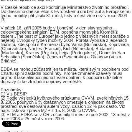
V České republice akci koordinuje Ministerstvo životního prostředí.
Do dnešního dne se letos k Evropskému dni bez aut a Evropskému
týdnu mobility přihlásilo 31 měst, tedy o šest více než v roce 2004
[3].
V pátek 16. září 2005 bude v Londýně, v den slavnostního
celoevropského zahájení ETM, oceněna moravská Kroměříž
titulem „The best of Europe“ jako jedno z vítězných měst soutěže o
nejlepší Evropský týden mobility 2004. Porota vybírala z jedenácti
finalistů, kde spolu s Kroměříží byla: Varna (Bulharsko), Koprivnica
(Chorvatsko), Nantes (Francie), Kiel (Německo), Budapešť
(Maďarsko), Krakov (Polsko), Leiria (Portugalsko), Donostia San
Sebastian (Španělsko), Ženeva (Švýcarsko) a Glasgow (Velká
Británie).
EDBA se mohou zúčastnit jen ta města, která svým podpisem pod
Chartu splní základní podmínky. Kromě zmíněné uzávěry musí
přijmout také alespoň jedno trvalé opatření k podpoře udržitelné
dopravy či ke zklidnění dopravy ve městě.
Poznámky:
[1] Viz BESIP
[2] Podle výsledků květnového průzkumu CVVM, zveřejněných 15.
8. 2005, pouhých 6 % dotázaných omezuje s ohledem na životní
prostředí své cestování autem vždy, dalších 12 % pak často. Viz
např. tisková zpráva MŽP z 15. 8. 2005 či CVVM.
[3] ETM a EDBA se v ČR zúčastnilo 6 měst v roce 2002, 13 měst v
roce 2003 a 25 měst v roce 2004.