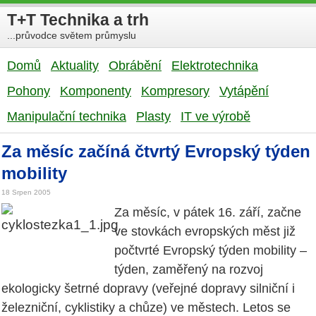
T+T Technika a trh
...průvodce světem průmyslu
Domů
Aktuality
Obrábění
Elektrotechnika
Pohony
Komponenty
Kompresory
Vytápění
Manipulační technika
Plasty
IT ve výrobě
Za měsíc začíná čtvrtý Evropský týden
mobility
18 Srpen 2005
Za měsíc, v pátek 16. září, začne
ve stovkách evropských měst již
počtvrté Evropský týden mobility –
týden, zaměřený na rozvoj
ekologicky šetrné dopravy (veřejné dopravy silniční i
železniční, cyklistiky a chůze) ve městech. Letos se