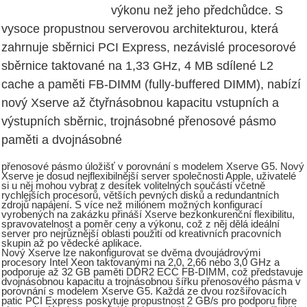
výkonu než jeho předchůdce. S
vysoce propustnou serverovou architekturou, která
zahrnuje sběrnici PCI Express, nezávislé procesorové
sběrnice taktované na 1,33 GHz, 4 MB sdílené L2
cache a paměti FB-DIMM (fully-buffered DIMM), nabízí
nový Xserve až čtyřnásobnou kapacitu vstupních a
výstupních sběrnic, trojnásobné přenosové pásmo
paměti a dvojnásobné
přenosové pásmo úložišť v porovnání s modelem Xserve G5. Nový
Xserve je dosud nejflexibilnější server společnosti Apple, uživatelé
si u něj mohou vybrat z desítek volitelných součástí včetně
rychlejších procesorů, větších pevných disků a redundantních
zdrojů napájení. S více než miliónem možných konfigurací
vyrobených na zakázku přináší Xserve bezkonkurenční flexibilitu,
spravovatelnost a poměr ceny a výkonu, což z něj dělá ideální
server pro nejrůznější oblasti použití od kreativních pracovních
skupin až po vědecké aplikace.
Nový Xserve lze nakonfigurovat se dvěma dvoujádrovými
procesory Intel Xeon taktovanými na 2,0, 2,66 nebo 3,0 GHz a
podporuje až 32 GB paměti DDR2 ECC FB-DIMM, což představuje
dvojnásobnou kapacitu a trojnásobnou šířku přenosového pásma v
porovnání s modelem Xserve G5. Každá ze dvou rozšiřovacích
patic PCI Express poskytuje propustnost 2 GB/s pro podporu fibre