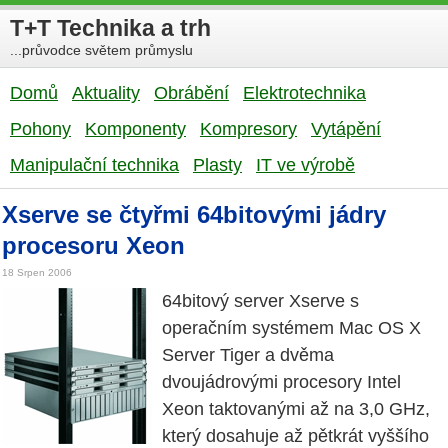
T+T Technika a trh
...průvodce světem průmyslu
Domů
Aktuality
Obrábění
Elektrotechnika
Pohony
Komponenty
Kompresory
Vytápění
Manipulační technika
Plasty
IT ve výrobě
Xserve se čtyřmi 64bitovými jádry
procesoru Xeon
18 Srpen 2006
64bitový server Xserve s
operačním systémem Mac OS X
Server Tiger a dvěma
dvoujádrovými procesory Intel
Xeon taktovanými až na 3,0 GHz,
který dosahuje až pětkrát vyššího