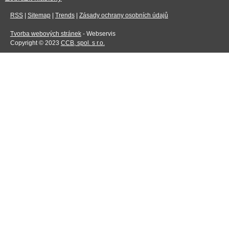
RSS
|
Sitemap
|
Trends
|
Zásady ochrany osobních údajů
Tvorba webových stránek
- Webservis
Copyright © 2023
CCB, spol. s r.o.