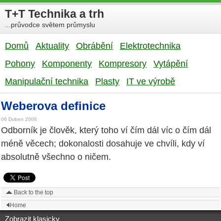
T+T Technika a trh
...průvodce světem průmyslu
Domů
Aktuality
Obrábění
Elektrotechnika
Pohony
Komponenty
Kompresory
Vytápění
Manipulační technika
Plasty
IT ve výrobě
Weberova definice
06 Duben 2006
Odborník je člověk, který toho ví čím dál víc o čím dál
méně věcech; dokonalosti dosahuje ve chvíli, kdy ví
absolutně všechno o ničem.
Back to the top
Home
Zobrazit klasicky