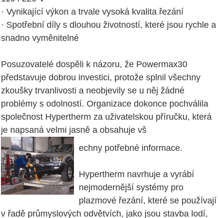
· Vynikající výkon a trvale vysoká kvalita řezání
· Spotřební díly s dlouhou životností, které jsou rychle a
snadno vyměnitelné
Posuzovatelé dospěli k názoru, že Powermax30
představuje dobrou investici, protože splnil všechny
zkoušky trvanlivosti a neobjevily se u něj žádné
problémy s odolností. Organizace dokonce pochválila
společnost Hypertherm za uživatelskou příručku, která
je napsaná velmi jasně a obsahuje vš
echny potřebné informace.
Hypertherm navrhuje a vyrábí
nejmodernější systémy pro
plazmové řezání, které se používají
v řadě průmyslových odvětvích, jako jsou stavba lodí,