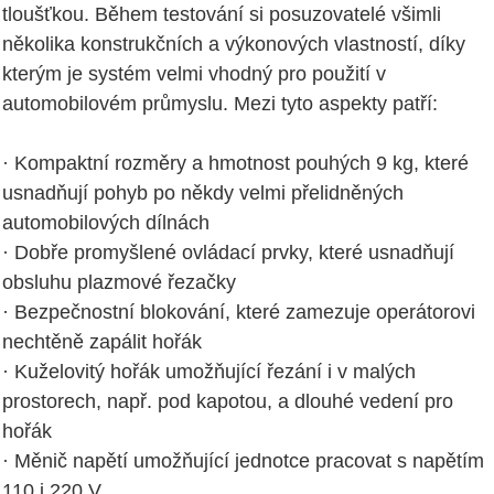
tloušťkou. Během testování si posuzovatelé všimli
několika konstrukčních a výkonových vlastností, díky
kterým je systém velmi vhodný pro použití v
automobilovém průmyslu. Mezi tyto aspekty patří:
· Kompaktní rozměry a hmotnost pouhých 9 kg, které
usnadňují pohyb po někdy velmi přelidněných
automobilových dílnách
· Dobře promyšlené ovládací prvky, které usnadňují
obsluhu plazmové řezačky
· Bezpečnostní blokování, které zamezuje operátorovi
nechtěně zapálit hořák
· Kuželovitý hořák umožňující řezání i v malých
prostorech, např. pod kapotou, a dlouhé vedení pro
hořák
· Měnič napětí umožňující jednotce pracovat s napětím
110 i 220 V