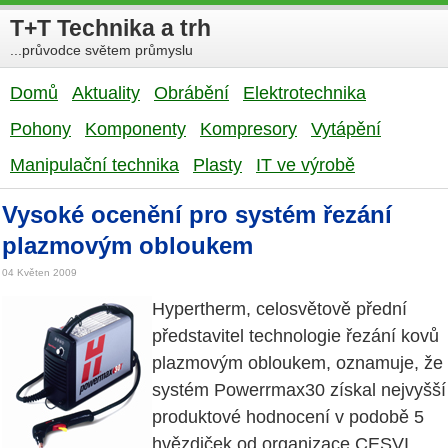
T+T Technika a trh
...průvodce světem průmyslu
Domů
Aktuality
Obrábění
Elektrotechnika
Pohony
Komponenty
Kompresory
Vytápění
Manipulační technika
Plasty
IT ve výrobě
Vysoké ocenění pro systém řezání
plazmovým obloukem
04 Květen 2009
Hypertherm, celosvětově přední
představitel technologie řezání kovů
plazmovým obloukem, oznamuje, že
systém Powerrmax30 získal nejvyšší
produktové hodnocení v podobě 5
hvězdiček od organizace CESVI