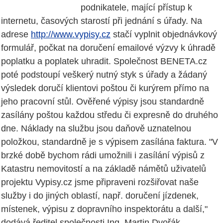
podnikatele, mající přístup k
internetu, časových starostí při jednání s úřady. Na
adrese
http://www.vypisy.cz
stačí vyplnit objednávkový
formulář, počkat na doručení emailové výzvy k úhradě
poplatku a poplatek uhradit. Společnost BENETA.cz
poté podstoupí veškerý nutný styk s úřady a žádaný
výsledek doručí klientovi poštou či kurýrem přímo na
jeho pracovní stůl. Ověřené výpisy jsou standardně
zasílány poštou každou středu či expresně do druhého
dne. Náklady na službu jsou daňově uznatelnou
položkou, standardně je s výpisem zasílána faktura. "V
brzké době bychom rádi umožnili i zasílání výpisů z
Katastru nemovitostí a na základě námětů uživatelů
projektu Vypisy.cz jsme připraveni rozšiřovat naše
služby i do jiných oblastí, např. doručení jízdenek,
místenek, výpisu z dopravního inspektorátu a další,"
dodává ředitel společnosti Ing. Martin Dvořák.