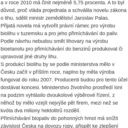
a v roce 2010 má činit nejméně 5,75 procenta. A to byl
důvod, proč vláda projednala a schválila novelu zákona
o lihu, sdělil ministr zemědělství Jaroslav Palas.
Přijatá novela má vytvořit právní rámec pro výrobu
biolihu v tuzemsku a pro jeho přimíchávání do paliv.
Podle návrhu nebudou smět lihovary na výrobu
bioetanolu pro přimíchávání do benzinů produkovat či
upravovat jiné druhy lihu.
S produkcí biolihu by se podle ministerstva mělo v
Česku začít v příštím roce, naplno by měla výroba
fungovat do roku 2007. Producenti budou pro tento účel
dostávat koncesi. Ministerstvo životního prostředí loni
na podzim vyhlásilo dvoukolové výběrové řízení, z
něhož by mělo vzejít nejvýše pět firem, mezi než se
kvóta dva miliony hektolitrů rozdělí.
Přimíchávání biopaliv do pohonných hmot má snížit
závislost Česka na dovozu ropy, přispět ke zlepšení