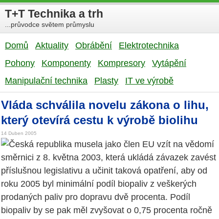
T+T Technika a trh
...průvodce světem průmyslu
Domů
Aktuality
Obrábění
Elektrotechnika
Pohony
Komponenty
Kompresory
Vytápění
Manipulační technika
Plasty
IT ve výrobě
Vláda schválila novelu zákona o lihu,
který otevírá cestu k výrobě biolihu
14 Duben 2005
Česká republika musela jako člen EU vzít na vědomí
směrnici z 8. května 2003, která ukládá závazek zavést
příslušnou legislativu a učinit taková opatření, aby od
roku 2005 byl minimální podíl biopaliv z veškerých
prodaných paliv pro dopravu dvě procenta. Podíl
biopaliv by se pak měl zvyšovat o 0,75 procenta ročně