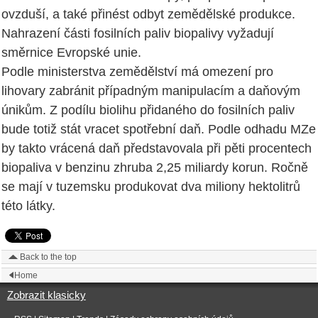
ovzduší, a také přinést odbyt zemědělské produkce.
Nahrazení části fosilních paliv biopalivy vyžadují
směrnice Evropské unie.
Podle ministerstva zemědělství má omezení pro
lihovary zabránit případným manipulacím a daňovým
únikům. Z podílu biolihu přidaného do fosilních paliv
bude totiž stát vracet spotřební daň. Podle odhadu MZe
by takto vrácená daň představovala při pěti procentech
biopaliva v benzinu zhruba 2,25 miliardy korun. Ročně
se mají v tuzemsku produkovat dva miliony hektolitrů
této látky.
Back to the top
Home
Zobrazit klasicky