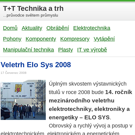
T+T Technika a trh
...průvodce světem průmyslu
Domů
Aktuality
Obrábění
Elektrotechnika
Pohony
Komponenty
Kompresory
Vytápění
Manipulační technika
Plasty
IT ve výrobě
Veletrh Elo Sys 2008
17 Červenec 2008
Úplným skvostem výstavnických
14. ročník
titulů v roce 2008 bude
mezinárodního veletrhu
elektrotechniky, elektroniky a
energetiky – ELO SYS
.
Obrovský a rychlý vývoj a postup v
elektrotechnickém, elektronickém a energetickém