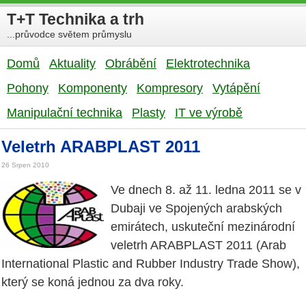
T+T Technika a trh
...průvodce světem průmyslu
Domů
Aktuality
Obrábění
Elektrotechnika
Pohony
Komponenty
Kompresory
Vytápění
Manipulační technika
Plasty
IT ve výrobě
Veletrh ARABPLAST 2011
26 Srpen 2010
Ve dnech 8. až 11. ledna 2011 se v
Dubaji ve Spojených arabských
emirátech, uskuteční mezinárodní
veletrh ARABPLAST 2011 (Arab
International Plastic and Rubber Industry Trade Show),
který se koná jednou za dva roky.