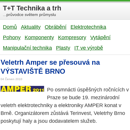
T+T Technika a trh
...průvodce světem průmyslu
Domů
Aktuality
Obrábění
Elektrotechnika
Pohony
Komponenty
Kompresory
Vytápění
Manipulační technika
Plasty
IT ve výrobě
Veletrh Amper se přesouvá na
VÝSTAVIŠTĚ BRNO
04 Červen 2010
Po osmnácti úspěšných ročnících v
Praze se bude 19. mezinárodní
veletrh elektrotechniky a elektroniky AMPER konat v
Brně. Organizátorem zůstává Terinvest, Veletrhy Brno
poskytují haly a jsou dodavatelem služeb.