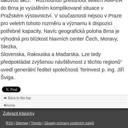
takovou akcí.“ "Rozhodnutí přesunout veletrh AMPER
do Brna je vyústěním komplikované situace v
Pražském výstavnictví. V současnosti nejsou v Praze
pro veletrh tohoto rozměru a významu k dispozici
potřebné kapacity. Navíc geografická poloha Brna je
výhodná pro blízkost hlavních center Čech, Moravy,
Slezka,
Slovenska, Rakouska a Maďarska. Lze tedy
předpokládat zvýšenou návštěvnost z těchto regionů“
uvedl generální ředitel společnosti Terinvest p. ing. Jiří
Šviga.
Back to the top
Home
Zobrazit klasicky
RSS
|
Sitemap
|
Trends
|
Zásady ochrany osobních údajů