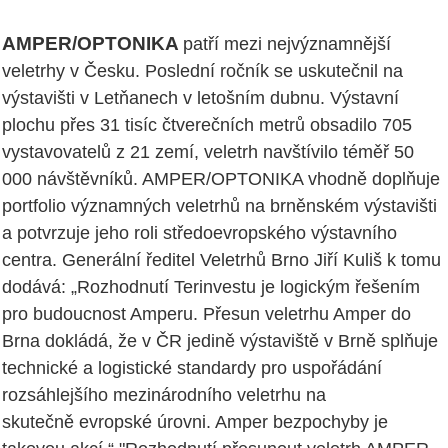
AMPER/OPTONIKA
patří mezi nejvýznamnější
veletrhy v Česku. Poslední ročník se uskutečnil na
výstavišti v Letňanech v letošním dubnu. Výstavní
plochu přes 31 tisíc čtverečních metrů obsadilo 705
vystavovatelů z 21 zemí, veletrh navštívilo téměř 50
000 návštěvníků. AMPER/OPTONIKA vhodně doplňuje
portfolio významných veletrhů na brněnském výstavišti
a potvrzuje jeho roli středoevropského výstavního
centra. Generální ředitel Veletrhů Brno Jiří Kuliš k tomu
dodává: „Rozhodnutí Terinvestu je logickým řešením
pro budoucnost Amperu. Přesun veletrhu Amper do
Brna dokládá, že v ČR jedině výstaviště v Brně splňuje
technické a logistické standardy pro uspořádání
rozsáhlejšího mezinárodního veletrhu na
skutečně evropské úrovni. Amper bezpochyby je