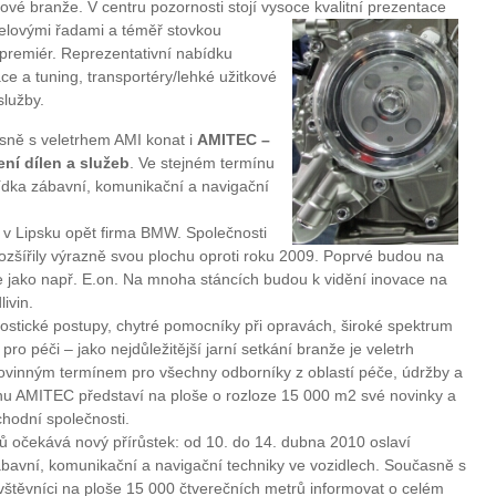
é branže. V centru pozornosti stojí vysoce kvalitní prezentace
elovými řadami a téměř stovkou
premiér. Reprezentativní nabídku
ce a tuning, transportéry/lehké užitkové
služby.
ně s veletrhem AMI konat i
AMITEC –
ní dílen a služeb
. Ve stejném termínu
ídka zábavní, komunikační a navigační
 v Lipsku opět firma BMW. Společnosti
ozšířily výrazně svou plochu oproti roku 2009. Poprvé budou na
e jako např. E.on. Na mnoha stáncích budou k vidění inovace na
ivin.
ostické postupy, chytré pomocníky při opravách, široké spektrum
ro péči – jako nejdůležitější jarní setkání branže je veletrh
vinným termínem pro všechny odborníky z oblastí péče, údržby a
rhu AMITEC představí na ploše o rozloze 15 000 m2 své novinky a
chodní společnosti.
ů očekává nový přírůstek: od 10. do 14. dubna 2010 oslaví
zábavní, komunikační a navigační techniky ve vozidlech. Současně s
těvníci na ploše 15 000 čtverečních metrů informovat o celém