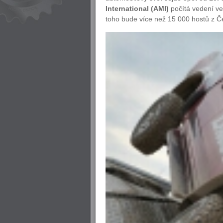
International (AMI)
počítá vedení ve
toho bude více než 15 000 hostů z Če