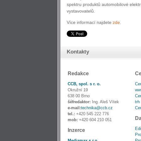
spektru produktů automobilové elektr
vystavovatelů.
Více informací najdete
zde
.
Kontakty
Redakce
Ce
CCB, spol. s r. o.
Cen
Okružní 19
www
638 00 Brno
Cen
šéfredaktor:
Ing. Aleš Vítek
trh
e-mail:
technika@ccb.cz
Cen
tel.:
+420 545 222 776
Da
mob:
+420 604 210 051
Edi
Inzerce
Pro
Mediamax s.r.o.
Pro