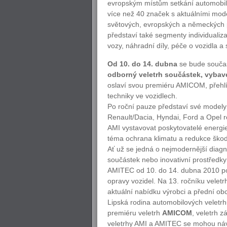
evropským místům setkání automobilov
více než 40 značek s aktuálními mo
d
světových, evropských a německých 
představí také segmenty individualiza
vozy, náhradní díly, péče o vozidla a 
Od 10. do 14. dubna
se bude součas
odborný veletrh součástek, vybave
oslaví svou premiéru AMICOM, přehl
techniky ve vozidlech.
Po roční pauze představí své modely
Renault/Dacia, Hyndai, Ford a Opel r
AMI vystavovat poskytovatelé energi
téma ochrana klimatu a redukce škodl
Ať už se jedná o nejmodernější diagn
součástek nebo inovativní prostředky p
AMITEC od 10. do 14. dubna 2010 po
opravy vozidel. Na 13. ročníku velet
aktuální nabídku výrobci a přední ob
Lipská rodina automobilových veletrh
premiéru veletrh
AMICOM
, veletrh 
veletrhy AMI a AMITEC se mohou návš