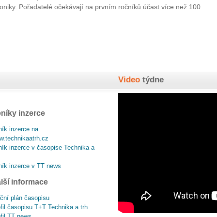
oniky. Pořadatelé očekávají na prvním ročníků účast více než 100
Video
týdne
níky inzerce
ík inzerce na
.technikaatrh.cz
ík inzerce v časopise Technika a
ík inzerce v TT news
lší informace
ční plán časopisu
fil časopisu T+T Technika a trh
fil TT news