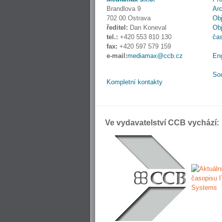
Brandlova 9
Ar
702 00 Ostrava
Obj
ředitel:
Dan Koneval
Obj
tel.:
+420 553 810 130
ča
fax:
+420 597 579 159
e-mail:
mediamax@ccb.cz
En
So
Kompletní kontakty
Ve vydavatelství CCB vychází: