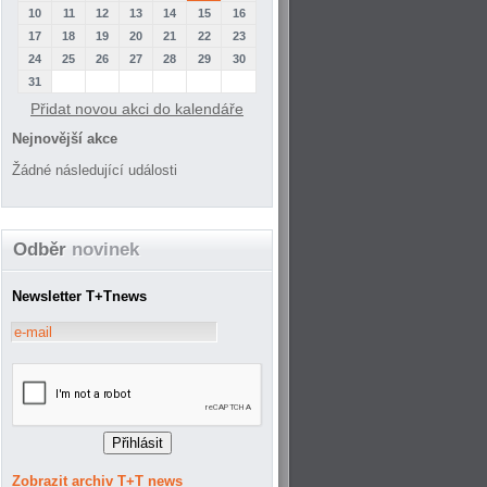
10
11
12
13
14
15
16
17
18
19
20
21
22
23
24
25
26
27
28
29
30
31
Přidat novou akci do kalendáře
Nejnovější akce
Žádné následující události
Odběr
novinek
Newsletter T+Tnews
Zobrazit archiv T+T news