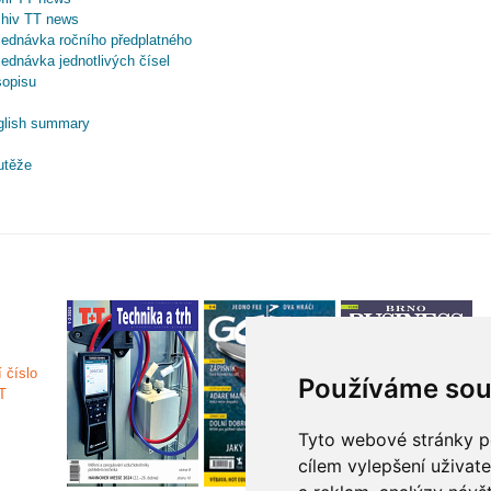
chiv TT news
ednávka ročního předplatného
ednávka jednotlivých čísel
sopisu
glish summary
utěže
Používáme sou
Tyto webové stránky po
cílem vylepšení uživat