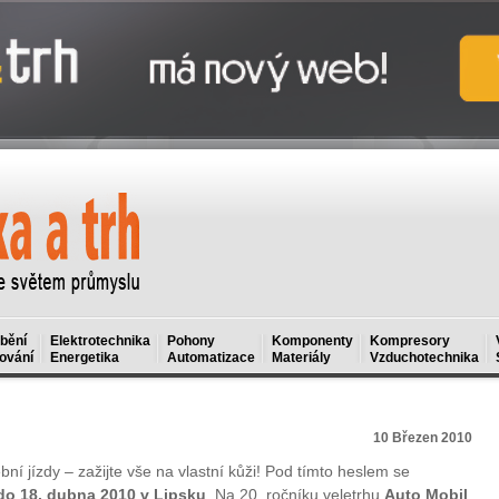
bění
Elektrotechnika
Pohony
Komponenty
Kompresory
ování
Energetika
Automatizace
Materiály
Vzduchotechnika
10 Březen 2010
ní jízdy – zažijte vše na vlastní kůži! Pod tímto heslem se
 do 18. dubna 2010 v Lipsku
. Na 20. ročníku veletrhu
Auto Mobil