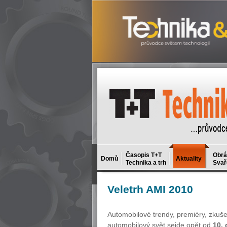
Časopis T+T
Obrá
Domů
Aktuality
Technika a trh
Svař
Veletrh
AMI 2010
Automobilové trendy, premiéry, zkušeb
automobilový svět sejde opět od
10.