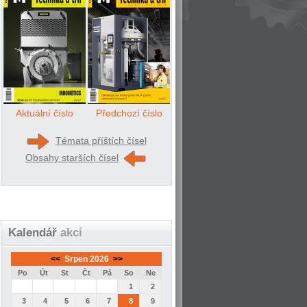
Aktuální číslo
Předchozí číslo
Témata příštích čísel
Obsahy starších čísel
Kalendář
akcí
<<
Srpen 2026
>>
Po
Út
St
Čt
Pá
So
Ne
1
2
3
4
5
6
7
8
9