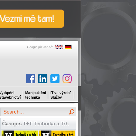
Google překladač:
Vytápění
Manipulační
IT ve výrobě
Stavebnictví
technika
Služby
Časopis
T+T Technika a Trh