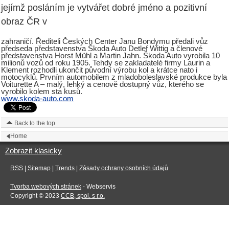
jejímž posláním je vytvářet dobré jméno a pozitivní
obraz ČR v
zahraničí. Řediteli Českých Center Janu Bondymu předali vůz
předseda představenstva Škoda Auto Detlef Wittig a členové
představenstva Horst Mühl a Martin Jahn. Škoda Auto vyrobila 10
milionů vozů od roku 1905. Tehdy se zakladatelé firmy Laurin a
Klement rozhodli ukončit původní výrobu kol a krátce nato i
motocyklů. Prvním automobilem z mladoboleslavské produkce byla
Voiturette A – malý, lehký a cenově dostupný vůz, kterého se
vyrobilo kolem sta kusů.
www.skoda-auto.com
Back to the top
Home
Zobrazit klasicky
RSS
|
Sitemap
|
Trends
|
Zásady ochrany osobních údajů
Tvorba webových stránek
- Webservis
Copyright © 2023
CCB, spol. s r.o.