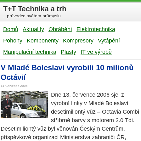
T+T Technika a trh
...průvodce světem průmyslu
Domů
Aktuality
Obrábění
Elektrotechnika
Pohony
Komponenty
Kompresory
Vytápění
Manipulační technika
Plasty
IT ve výrobě
V Mladé Boleslavi vyrobili 10 milionů
Octávií
14 Červenec 2006
Dne 13. července 2006 sjel z
výrobní linky v Mladé Boleslavi
desetimiliontý vůz – Octavia Combi
stříbrné barvy s motorem 2.0 Tdi.
Desetimiliontý vůz byl věnován Českým Centrům,
příspěvkové organizaci Ministerstva zahraničí ČR,