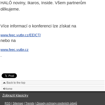
HALÓ noviny, Ikaros, Inside. Všem partnerům
děkujeme.
Více informací o konferenci lze získat na
www.feec.vutbr.cz/EEICT/
nebo na
www.feec.vutbr.cz
.
Back to the top
Home
Zobrazit klasicky
RSS
|
Sitemap
|
Trends
|
Zásady ochrany osobních údajů