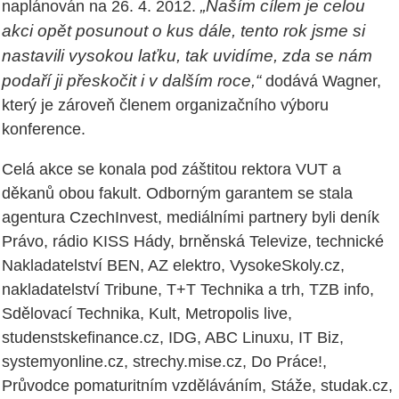
„Naším cílem je celou
naplánován na 26. 4. 2012.
akci opět posunout o kus dále, tento rok jsme si
nastavili vysokou laťku, tak uvidíme, zda se nám
podaří ji přeskočit i v dalším roce,“
dodává Wagner,
který je zároveň členem organizačního výboru
konference.
Celá akce se konala pod záštitou rektora VUT a
děkanů obou fakult. Odborným garantem se stala
agentura CzechInvest, mediálními partnery byli deník
Právo, rádio KISS Hády, brněnská Televize, technické
Nakladatelství BEN, AZ elektro, VysokeSkoly.cz,
nakladatelství Tribune, T+T Technika a trh, TZB info,
Sdělovací Technika, Kult, Metropolis live,
studenstskefinance.cz, IDG, ABC Linuxu, IT Biz,
systemyonline.cz, strechy.mise.cz, Do Práce!,
Průvodce pomaturitním vzděláváním, Stáže, studak.cz,