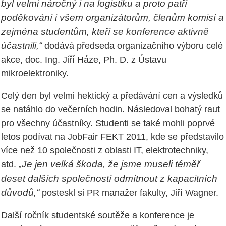
byl velmi náročný i na logistiku a proto patří
poděkování i všem organizátorům, členům komisí a
zejména studentům, kteří se konference aktivně
účastnili,“
dodává předseda organizačního výboru celé
akce, doc. Ing. Jiří Háze, Ph. D. z Ústavu
mikroelektroniky.
Celý den byl velmi hektický a předávání cen a výsledků
se natáhlo do večerních hodin. Následoval bohatý raut
pro všechny účastníky. Studenti se také mohli poprvé
letos podívat na JobFair FEKT 2011, kde se představilo
více než 10 společnosti z oblasti IT, elektrotechniky,
„Je jen velká škoda, že jsme museli téměř
atd.
deset dalších společností odmítnout z kapacitních
důvodů,“
posteskl si PR manažer fakulty, Jiří Wagner.
Další ročník studentské soutěže a konference je