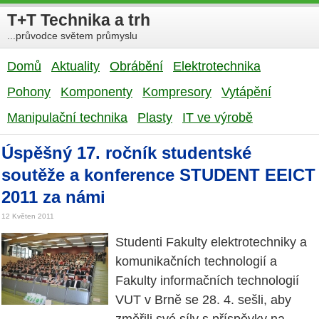
T+T Technika a trh
...průvodce světem průmyslu
Domů
Aktuality
Obrábění
Elektrotechnika
Pohony
Komponenty
Kompresory
Vytápění
Manipulační technika
Plasty
IT ve výrobě
Úspěšný 17. ročník studentské
soutěže a konference STUDENT EEICT
2011 za námi
12 Květen 2011
Studenti Fakulty elektrotechniky a
komunikačních technologií a
Fakulty informačních technologií
VUT v Brně se 28. 4. sešli, aby