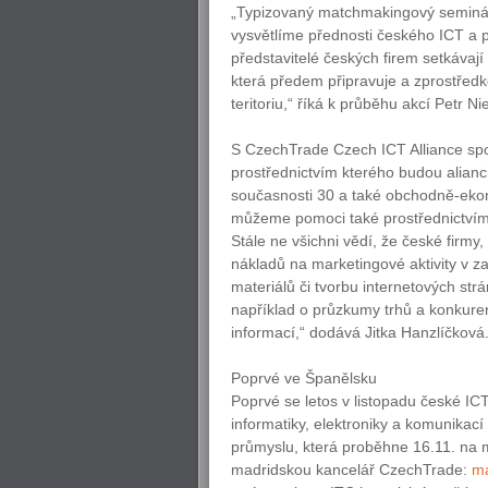
„Typizovaný matchmakingový seminář 
vysvětlíme přednosti českého ICT a př
představitelé českých firem setkávají
která předem připravuje a zprostřed
teritoriu,“ říká k průběhu akcí Petr N
S CzechTrade Czech ICT Alliance spo
prostřednictvím kterého budou alianc
současnosti 30 a také obchodně-eko
můžeme pomoci také prostřednictvím 
Stále ne všichni vědí, že české firmy,
nákladů na marketingové aktivity v z
materiálů či tvorbu internetových strá
například o průzkumy trhů a konkuren
informací,“ dodává Jitka Hanzlíčková
Poprvé ve Španělsku
Poprvé se letos v listopadu české IC
informatiky, elektroniky a komunikac
průmyslu, která proběhne 16.11. na
madridskou kancelář CzechTrade:
ma