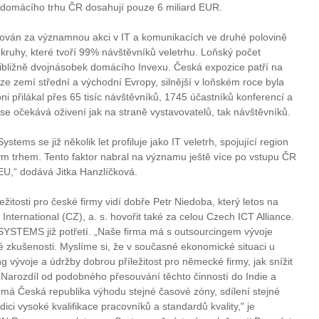
e domácího trhu ČR dosahují pouze 6 miliard EUR.
ován za významnou akci v IT a komunikacích ve druhé polovině
ruhy, které tvoří 99% návštěvníků veletrhu. Loňský počet
řibližně dvojnásobek domácího Invexu. Česká expozice patří na
 zemí střední a východní Evropy, silnější v loňském roce byla
i přilákal přes 65 tisíc návštěvníků, 1745 účastníků konferencí a
se očekává oživení jak na straně vystavovatelů, tak návštěvníků.
ystems se již několik let profiluje jako IT veletrh, spojující region
m trhem. Tento faktor nabral na významu ještě více po vstupu ČR
EU,“ dodává Jitka Hanzlíčková.
žitosti pro české firmy vidí dobře Petr Niedoba, který letos na
rnational (CZ), a. s. hovořit také za celou Czech ICT Alliance.
SYSTEMS již potřetí. „Naše firma má s outsourcingem vývoje
té zkušenosti. Myslíme si, že v současné ekonomické situaci u
ývoje a údržby dobrou příležitost pro německé firmy, jak snížit
. Narozdíl od podobného přesouvání těchto činností do Indie a
 má Česká republika výhodu stejné časové zóny, sdílení stejné
adici vysoké kvalifikace pracovníků a standardů kvality," je