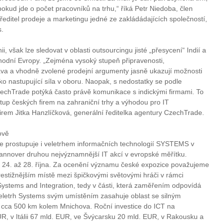
kud jde o počet pracovníků na trhu,“ říká Petr Niedoba, člen
ředitel prodeje a marketingu jedné ze zakládádajících společností,
s.
i, však lze sledovat v oblasti outsourcingu jisté „přesycení“ Indií a
hodní Evropy. „Zejména vysoký stupeň připravenosti,
bava a vhodně zvolené prodejní argumenty jasně ukazují možnosti
ko nastupující síla v oboru. Naopak, s nedostatky se podle
zechTrade potýká často právě komunikace s indickými firmami. To
up českých firem na zahraniční trhy a výhodou pro IT
firem Jitka Hanzlíčková, generální ředitelka agentury CzechTrade.
ově
íce prostupuje i veletrhem informačních technologií SYSTEMS v
Hannover druhou nejvýznamnější IT akcí v evropské měřítku.
h 24. až 28. října. Za ocenění významu české expozice považujeme
jprestižnějším místě mezi špičkovými světovými hráči v rámci
 Systems and Integration, tedy v části, která zaměřením odpovídá
Veletrh Systems svým umístěním zasahuje oblast se silným
 cca 500 km kolem Mnichova. Roční investice do ICT na
, v Itálii 67 mld. EUR, ve Švýcarsku 20 mld. EUR, v Rakousku a