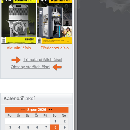
Aktuální číslo
Předchozí číslo
Témata příštích čísel
Obsahy starších čísel
Kalendář
akcí
<<
Srpen 2026
>>
Po
Út
St
Čt
Pá
So
Ne
1
2
3
4
5
6
7
8
9