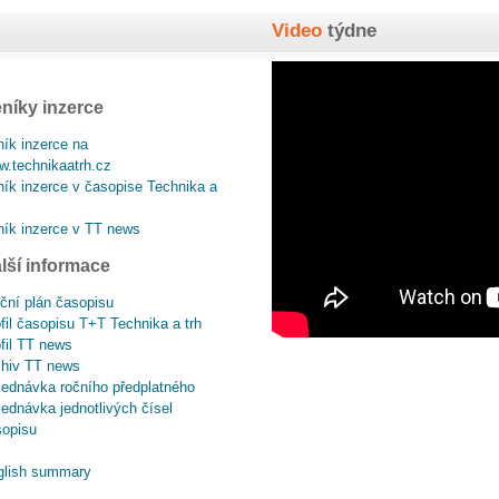
Video
týdne
níky inzerce
ík inzerce na
.technikaatrh.cz
ík inzerce v časopise Technika a
ík inzerce v TT news
lší informace
ční plán časopisu
fil časopisu T+T Technika a trh
fil TT news
chiv TT news
ednávka ročního předplatného
ednávka jednotlivých čísel
sopisu
glish summary