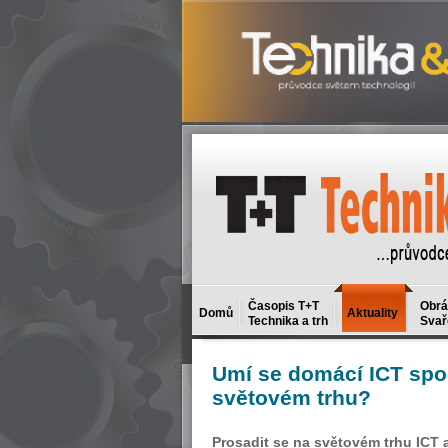
Časopis T+T
Obrá
Domů
Aktuality
Technika a trh
Svař
Umí
se domácí ICT spol
světovém trhu?
Prosadit se na světovém trhu ICT 