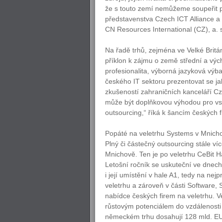
že s touto zemí nemůžeme soupeřit po
představenstva Czech ICT Alliance a 
CN Resources International (CZ), a. 
Na řadě trhů, zejména ve Velké Británi
příklon k zájmu o země střední a výc
profesionalita, výborná jazyková vý
českého IT sektoru prezentovat se ja
zkušeností zahraničních kanceláří C
může být doplňkovou výhodou pro vst
outsourcing,“ říká k šancím českých 
Popáté na veletrhu Systems v Mnich
Plný či částečný outsourcing stále v
Mnichově. Ten je po veletrhu CeBit 
Letošní ročník se uskuteční ve dnec
i její umístění v hale A1, tedy na ne
veletrhu a zároveň v části Software,
nabídce českých firem na veletrhu. 
růstovým potenciálem do vzdálenosti
německém trhu dosahují 128 mld. EUR