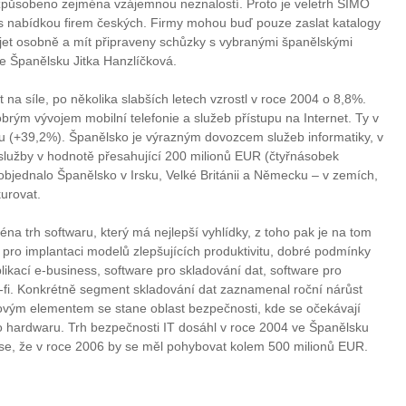
e způsobeno zejména vzájemnou neznalostí. Proto je veletrh SIMO
y s nabídkou firem českých. Firmy mohou buď pouze zaslat katalogy
řijet osobně a mít připraveny schůzky s vybranými španělskými
ve Španělsku Jitka Hanzlíčková.
 na síle, po několika slabších letech vzrostl v roce 2004 o 8,8%.
rým vývojem mobilní telefonie a služeb přístupu na Internet. Ty v
u (+39,2%). Španělsko je výrazným dovozcem služeb informatiky, v
 služby v hodnotě přesahující 200 milionů EUR (čtyřnásobek
 objednalo Španělsko v Irsku, Velké Británii a Německu – v zemích,
urovat.
éna trh softwaru, který má nejlepší vyhlídky, z toho pak je na tom
u pro implantaci modelů zlepšujících produktivitu, dobré podmínky
likací e-business, software pro skladování dat, software pro
-fi. Konkrétně segment skladování dat zaznamenal roční nárůst
ovým elementem se stane oblast bezpečnosti, kde se očekávají
 do hardwaru. Trh bezpečnosti IT dosáhl v roce 2004 ve Španělsku
se, že v roce 2006 by se měl pohybovat kolem 500 milionů EUR.