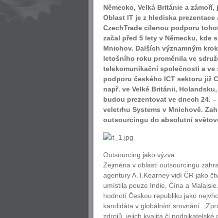
Německo, Velká Británie a zámoří, 
Oblast IT je z hlediska prezentac
CzechTrade cílenou podporu tohoto
začal před 5 lety v Německu, kde 
Mnichov. Dalších významným krokem
letošního roku proměnila ve sdruž
telekomunikační společnosti a ve 
podporu českého ICT sektoru již 
např. ve Velké Británii, Holandsku
budou prezentovat ve dnech 24. – 2
veletrhu Systems v Mnichově. Zahr
outsourcingu do absolutní světové
Outsourcing jako výzva
Zejména v oblasti outsourcingu zahra
agentury A.T.Kearney vidí ČR jako čt
umístila pouze Indie, Čína a Malajsie.
hodnotí Českou republiku jako nejvho
kandidáta v globálním srovnání. „Zpráv
zdrojů, jejich kvalita či podnikatelské