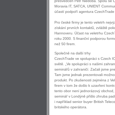
přesvědčen Petr Niedoba. Spolu se C
Moravia IT, SATCA, UNIENT Communic
účastí podpoří agentura CzechTrade 
Pro české firmy je tento veletrh nej
získání prvních kontaktů, zvláště pok
Hannoveru. Účast na veletrhu CzechT
roku 2000. S finanční podporou form
než 50 firem.
Společně na další trhy
CzechTrade ve spolupráci s Czech IC
světě. „Ve spolupráci s našimi zahr
seminářů v zahraničí. Začali jsme pr
Tam jsme jednak prezentovali možnost
produkt. Po zkušenosti zejména z Velk
firem v tom že došlo k uzavření kontr
tento obor není jednorázový obchod, a
seminář v Londýně přišlo zhruba pad
i například senior buyer British Tel
britského operátora.