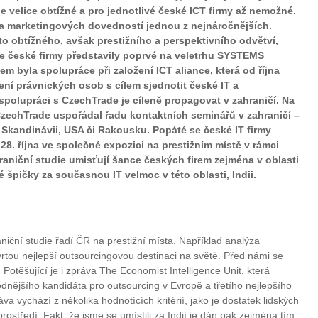
je velice obtížné a pro jednotlivé české ICT firmy až nemožné.
e a marketingových dovedností jednou z nejnáročnějších.
 obtížného, avšak prestižního a perspektivního odvětví,
se české firmy představily poprvé na veletrhu SYSTEMS
 byla spolupráce při založení ICT aliance, která od října
ení právnických osob s cílem sjednotit české IT a
spolupráci s CzechTrade je cíleně propagovat v zahraničí. Na
CzechTrade uspořádal řadu kontaktních seminářů v zahraničí –
, Skandinávii, USA či Rakousku. Popáté se české IT firmy
8. října ve společné expozici na prestižním místě v rámci
aniční studie umisťují šance českých firem zejména v oblasti
 špičky za současnou IT velmoc v této oblasti, Indii.
niční studie řadí ČR na prestižní místa. Například analýza
vrtou nejlepší outsourcingovou destinaci na světě. Před námi se
 Potěšující je i zpráva The Economist Intelligence Unit, která
dnějšího kandidáta pro outsourcing v Evropě a třetího nejlepšího
a vychází z několika hodnotících kritérií, jako je dostatek lidských
 prostředí. Fakt, že jsme se umístili za Indií je dán pak zejména tím,