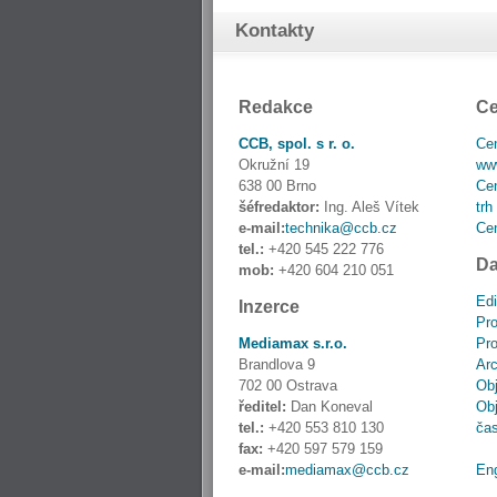
Kontakty
Redakce
Ce
CCB, spol. s r. o.
Cen
Okružní 19
www
638 00 Brno
Cen
šéfredaktor:
Ing. Aleš Vítek
trh
e-mail:
technika@ccb.cz
Cen
tel.:
+420 545 222 776
Da
mob:
+420 604 210 051
Edi
Inzerce
Pro
Mediamax s.r.o.
Pro
Brandlova 9
Ar
702 00 Ostrava
Obj
ředitel:
Dan Koneval
Obj
tel.:
+420 553 810 130
ča
fax:
+420 597 579 159
e-mail:
mediamax@ccb.cz
En