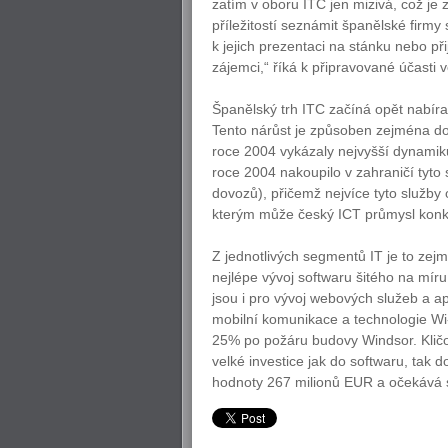
zatím v oboru ITC jen mizivá, což j
příležitostí seznámit španělské firm
k jejich prezentaci na stánku nebo p
zájemci,“ říká k připravované účasti 
Španělský trh ITC začíná opět nabírat
Tento nárůst je způsoben zejména dob
roce 2004 vykázaly nejvyšší dynamik
roce 2004 nakoupilo v zahraničí tyto
dovozů), přičemž nejvíce tyto služby
kterým může český ICT průmysl konk
Z jednotlivých segmentů IT je to zejm
nejlépe vývoj softwaru šitého na mír
jsou i pro vývoj webových služeb a ap
mobilní komunikace a technologie Wi
25% po požáru budovy Windsor. Klič
velké investice jak do softwaru, tak
hodnoty 267 milionů EUR a očekává 