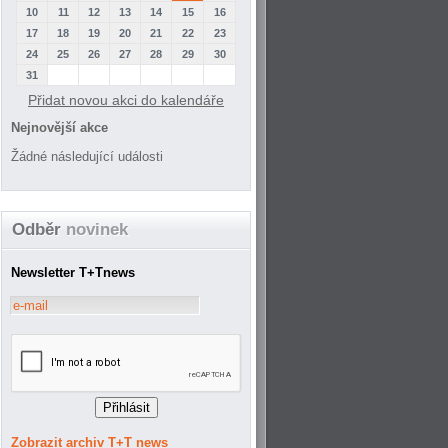
10
11
12
13
14
15
16
17
18
19
20
21
22
23
24
25
26
27
28
29
30
31
Přidat novou akci do kalendáře
Nejnovější akce
Žádné následující události
Odběr
novinek
Newsletter T+Tnews
Zobrazit archiv T+T news