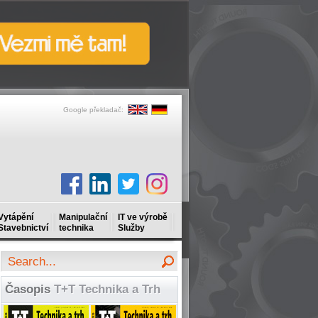
Google překladač:
Vytápění
Manipulační
IT ve výrobě
Stavebnictví
technika
Služby
Časopis
T+T Technika a Trh