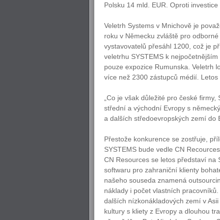
Polsku 14 mld. EUR. Oproti investic
Veletrh Systems v Mnichově je považ
roku v Německu zvláště pro odborné k
vystavovatelů přesáhl 1200, což je p
veletrhu SYSTEMS k nejpočetnějším ze
pouze expozice Rumunska. Veletrh lon
více než 2300 zástupců médií. Letos 
„Co je však důležité pro české firmy, S
střední a východní Evropy s německý
a dalších středoevropských zemí do 
Přestože konkurence se zostřuje, příle
SYSTEMS bude vedle CN Recources Inte
CN Resources se letos představí na 
softwaru pro zahraniční klienty boha
našeho souseda znamená outsourcing v
náklady i počet vlastních pracovníků
dalších nízkonákladových zemí v Asii
kultury s kliety z Evropy a dlouhou tr