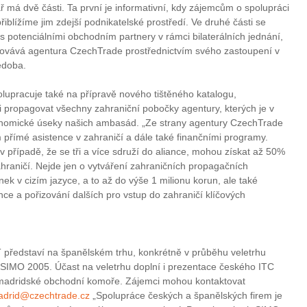
má dvě části. Ta první je informativní, kdy zájemcům o spolupráci
iblížíme jim zdejší podnikatelské prostředí. Ve druhé části se
 s potenciálními obchodním partnery v rámci bilaterálních jednání,
kovává agentura CzechTrade prostřednictvím svého zastoupení v
iedoba.
lupracuje také na přípravě nového tištěného katalogu,
i propagovat všechny zahraniční pobočky agentury, kterých je v
nomické úseky našich ambasád. „Ze strany agentury CzechTrade
přímé asistence v zahraničí a dále také finančními programy.
 v případě, že se tři a více sdruží do aliance, mohou získat až 50%
ahraničí. Nejde jen o vytváření zahraničních propagačních
nek v cizím jazyce, a to až do výše 1 milionu korun, ale také
ce a pořizování dalších pro vstup do zahraničí klíčových
.
T představí na španělském trhu, konkrétně v průběhu veletrhu
í SIMO 2005. Účast na veletrhu doplní i prezentace českého ITC
 madridské obchodní komoře. Zájemci mohou kontaktovat
drid@czechtrade.cz
„Spolupráce českých a španělských firem je