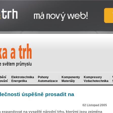
bění
Elektrotechnika
Pohony
Komponenty
Kompresory
ování
Energetika
Automatizace
Materiály
Vzduchotechnika
ečnosti úspěšně prosadit na
02 Listopad 2005
a expandovat na vyspělé národní trhy, kterými jsou zejména