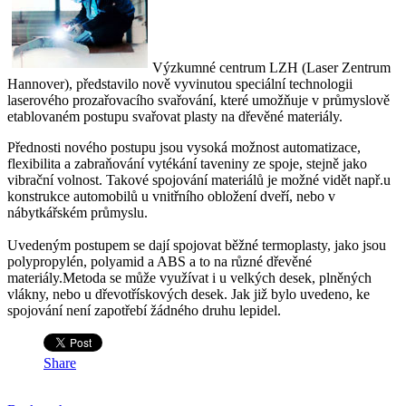
Výzkumné centrum LZH (Laser Zentrum
Hannover), představilo nově vyvinutou speciální technologii
laserového prozařovacího svařování, které umožňuje v průmyslově
etablovaném postupu svařovat plasty na dřevěné materiály.
Přednosti nového postupu jsou vysoká možnost automatizace,
flexibilita a zabraňování vytékání taveniny ze spoje, stejně jako
vibrační volnost. Takové spojování materiálů je možné vidět např.u
konstrukce automobilů u vnitřního obložení dveří, nebo v
nábytkářském průmyslu.
Uvedeným postupem se dají spojovat běžné termoplasty, jako jsou
polypropylén, polyamid a ABS a to na různé dřevěné
materiály.Metoda se může využívat i u velkých desek, plněných
vlákny, nebo u dřevotřískových desek. Jak již bylo uvedeno, ke
spojování není zapotřebí žádného druhu lepidel.
Share