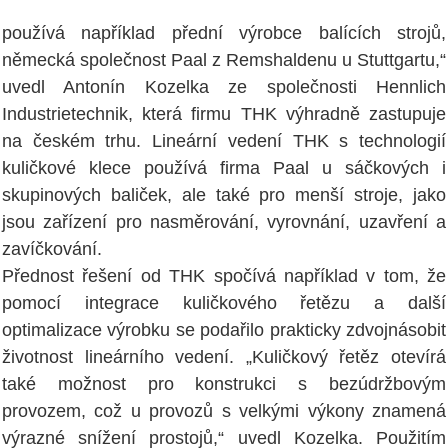
používá například přední výrobce balících strojů,
německá společnost Paal z Remshaldenu u Stuttgartu,“
uvedl Antonín Kozelka ze společnosti Hennlich
Industrietechnik, která firmu THK výhradně zastupuje
na českém trhu. Lineární vedení THK s technologií
kuličkové klece používá firma Paal u sáčkových i
skupinových baliček, ale také pro menší stroje, jako
jsou zařízení pro nasměrování, vyrovnání, uzavření a
zavíčkování.
Přednost řešení od THK spočívá například v tom, že
pomocí integrace kuličkového řetězu a další
optimalizace výrobku se podařilo prakticky zdvojnásobit
životnost lineárního vedení. „Kuličkový řetěz otevírá
také možnost pro konstrukci s bezúdržbovým
provozem, což u provozů s velkými výkony znamená
výrazné snížení prostojů,“ uvedl Kozelka. Použitím