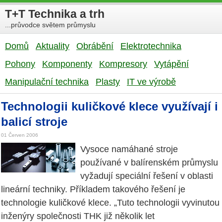
T+T Technika a trh
...průvodce světem průmyslu
Domů
Aktuality
Obrábění
Elektrotechnika
Pohony
Komponenty
Kompresory
Vytápění
Manipulační technika
Plasty
IT ve výrobě
Technologii kuličkové klece využívají i
balicí stroje
01 Červen 2006
Vysoce namáhané stroje
používané v balírenském průmyslu
vyžadují speciální řešení v oblasti
lineární techniky. Příkladem takového řešení je
technologie kuličkové klece. „Tuto technologii vyvinutou
inženýry společnosti THK již několik let