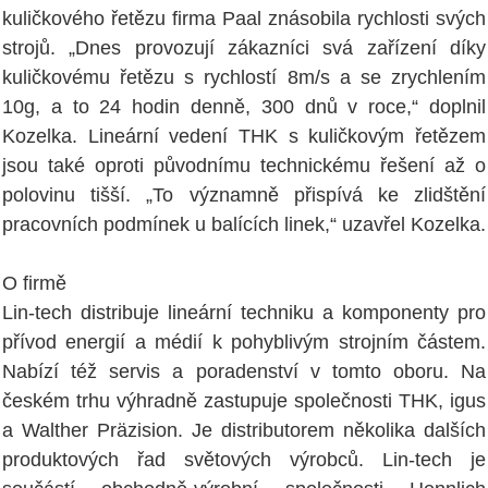
kuličkového řetězu firma Paal znásobila rychlosti svých
strojů. „Dnes provozují zákazníci svá zařízení díky
kuličkovému řetězu s rychlostí 8m/s a se zrychlením
10g, a to 24 hodin denně, 300 dnů v roce,“ doplnil
Kozelka. Lineární vedení THK s kuličkovým řetězem
jsou také oproti původnímu technickému řešení až o
polovinu tišší. „To významně přispívá ke zlidštění
pracovních podmínek u balících linek,“ uzavřel Kozelka.
O firmě
Lin-tech distribuje lineární techniku a komponenty pro
přívod energií a médií k pohyblivým strojním částem.
Nabízí též servis a poradenství v tomto oboru. Na
českém trhu výhradně zastupuje společnosti THK, igus
a Walther Präzision. Je distributorem několika dalších
produktových řad světových výrobců. Lin-tech je