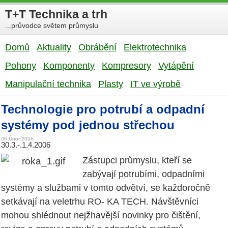
T+T Technika a trh
...průvodce světem průmyslu
Domů
Aktuality
Obrábění
Elektrotechnika
Pohony
Komponenty
Kompresory
Vytápění
Manipulační technika
Plasty
IT ve výrobě
Technologie pro potrubí a odpadní
systémy pod jednou střechou
06 Únor 2006
30.3.-.1.4.2006
Zástupci průmyslu, kteří se
zabývají potrubími, odpadními
systémy a službami v tomto odvětví, se každoročně
setkávají na veletrhu RO- KA TECH. Návštěvníci
mohou shlédnout nejžhavější novinky pro čištění,