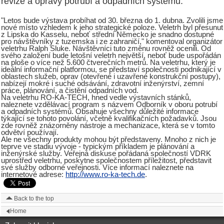
revize a opravy potrubí a odpadních systémů.
"Letos bude výstava probíhat od 30. března do 1. dubna. Zvolili jsme
nové místo vzhledem k jeho strategické poloze. Veletrh byl přesunut
z Lipska do Kasselu, neboť střední Německo je snadno dostupné
pro návštěvníky z tuzemska i ze zahraničí," komentoval organizátor
veletrhu Ralph Sluke. Návštěvníci tuto změnu rovněž ocenili. Od
svého založení bude letošní veletrh největší, neboť bude uspořádán
na ploše o více než 5.600 čtverečních metrů. Na veletrhu, který je
ideální informační platformou, se představí společnosti podnikající v
oblastech služeb, oprav (otevřené i uzavřené konstrukční postupy),
nabízejí mokré i suché odsávání, zdravotní inženýrství, zemní
práce, plánování, a čistění odpadních vod.
Na veletrhu RO-KA-TECH, hned vedle výstavních stánků,
naleznete vzdělávací program s názvem Odborník v oboru potrubí
a odpadních systémů. Obsahuje všechny důležité informace
týkající se tohoto povolání, včetně kvalifikačních požadavků. Jsou
zde rovněž znázorněny nástroje a mechanizace, která se v tomto
odvětví používají.
Ale ne všechny produkty mohou být představeny. Mnoho z nich je
teprve ve stadiu vývoje - typickým příkladem je plánování a
inženýrské služby. Veřejná diskuse pořádaná společností VDRK
uprostřed veletrhu, poskytne společnostem příležitost, představit
své služby odborné veřejnosti. Více informací naleznete na
internetové adrese:
http://www.ro-ka-tech.de
.
Back to the top
Home