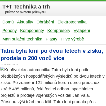
T+T Technika a trh
...průvodce světem průmyslu
Domů
Aktuality
Obrábění
Elektrotechnika
Pohony
Komponenty
Kompresory
Vytápění
Manipulační technika
Plasty
IT ve výrobě
Tatra byla loni po dvou letech v zisku,
prodala o 200 vozů více
14 Duben 2005
Kopřivnická automobilka Tatra byla loni podle
předběžných hospodářských výsledků po dvou letech v
zisku. Po zdanění 121 milionů korun oproti předchozí
ztrátě 485 milionů, řekl ředitel odboru speciálních
projektů a prodeje vojenských vozidel Jan Vala.
Přesnou výši tržeb nesdělil. Tatra loni prodala přes