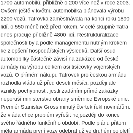
1700 automobilů, přibližně o 200 více než v roce 2003.
Ovšem ještě v květnu automobilka plánovala výrobu
2200 vozů. Tatrovka zaměstnávala na konci roku 1890
lidí, o 550 méně než před rokem. V celé skupině Tatra
dnes pracuje přibližně 4800 lidí. Restrukturalizace
společnosti byla podle managementu nutným krokem
ke zlepšení hospodářských výsledků. Další osud
automobilky částečně závisí na zakázce od české
armády na výrobu celkem asi tisícovky vojenských
vozů. O přímém nákupu Tatrovek pro českou armádu
rozhodla vláda už před deseti měsíci, později ale
vznikly pochybnosti, jestli zadáním přímé zakázky
neporuší ministerstvo obrany směrnice Evropské unie.
Premiér Stanislav Gross minulý čtvrtek řekl novinářům,
že vláda chce problém vyřešit nejpozději do konce
svého řádného funkčního období. Podle plánu přitom
měla armáda první vozy odebrat už ve druhém pololetí