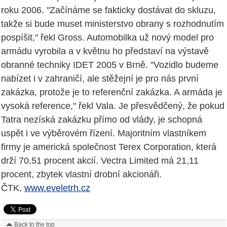
roku 2006. "Začínáme se fakticky dostávat do skluzu,
takže si bude muset ministerstvo obrany s rozhodnutím
pospíšit," řekl Gross. Automobilka už nový model pro
armádu vyrobila a v květnu ho představí na výstavě
obranné techniky IDET 2005 v Brně. "Vozidlo budeme
nabízet i v zahraničí, ale stěžejní je pro nás první
zakázka, protože je to referenční zakázka. A armáda je
vysoká reference," řekl Vala. Je přesvědčený, že pokud
Tatra nezíská zakázku přímo od vlády, je schopná
uspět i ve výběrovém řízení. Majoritním vlastníkem
firmy je americká společnost Terex Corporation, která
drží 70,51 procent akcií. Vectra Limited má 21,11
procent, zbytek vlastní drobní akcionáři.
ČTK,
www.eveletrh.cz
Back to the top