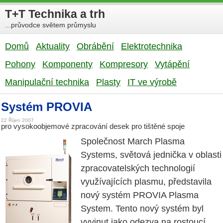
T+T Technika a trh
...průvodce světem průmyslu
Domů
Aktuality
Obrábění
Elektrotechnika
Pohony
Komponenty
Kompresory
Vytápění
Manipulační technika
Plasty
IT ve výrobě
Systém PROVIA
22 Říjen 2007
pro vysokoobjemové zpracování desek pro tištěné spoje
Společnost March Plasma
Systems, světová jednička v oblasti
zpracovatelských technologií
využívajících plasmu, představila
nový systém PROVIA Plasma
System. Tento nový systém byl
vyvinut jako odezva na rostoucí