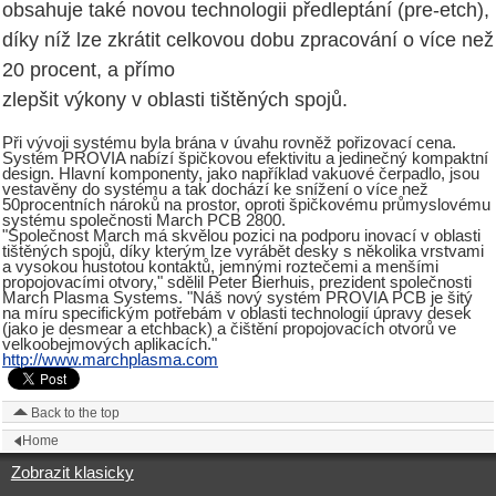
obsahuje také novou technologii předleptání (pre-etch),
díky níž lze zkrátit celkovou dobu zpracování o více než
20 procent, a přímo
zlepšit výkony v oblasti tištěných spojů.
Při vývoji systému byla brána v úvahu rovněž pořizovací cena.
Systém PROVIA nabízí špičkovou efektivitu a jedinečný kompaktní
design. Hlavní komponenty, jako například vakuové čerpadlo, jsou
vestavěny do systému a tak dochází ke snížení o více než
50procentních nároků na prostor, oproti špičkovému průmyslovému
systému společnosti March PCB 2800.
"Společnost March má skvělou pozici na podporu inovací v oblasti
tištěných spojů, díky kterým lze vyrábět desky s několika vrstvami
a vysokou hustotou kontaktů, jemnými roztečemi a menšími
propojovacími otvory," sdělil Peter Bierhuis, prezident společnosti
March Plasma Systems. "Náš nový systém PROVIA PCB je šitý
na míru specifickým potřebám v oblasti technologií úpravy desek
(jako je desmear a etchback) a čištění propojovacích otvorů ve
velkoobejmových aplikacích."
http://www.marchplasma.com
Back to the top
Home
Zobrazit klasicky