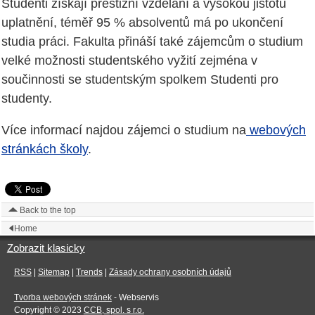
Studenti získají prestižní vzdělání a vysokou jistotu
uplatnění, téměř 95 % absolventů má po ukončení
studia práci. Fakulta přináší také zájemcům o studium
velké možnosti studentského vyžití zejména v
součinnosti se studentským spolkem Studenti pro
studenty.
Více informací najdou zájemci o studium na
webových
stránkách školy
.
Back to the top
Home
Zobrazit klasicky
RSS
|
Sitemap
|
Trends
|
Zásady ochrany osobních údajů
Tvorba webových stránek
- Webservis
Copyright © 2023
CCB, spol. s r.o.