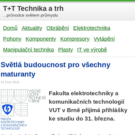
T+T Technika a trh
...průvodce světem průmyslu
Domů
Aktuality
Obrábění
Elektrotechnika
Pohony
Komponenty
Kompresory
Vytápění
Manipulační technika
Plasty
IT ve výrobě
Světlá budoucnost pro všechny
maturanty
14 Únor 2011
Fakulta elektrotechniky a
komunikačních technologií
VUT v Brně přijímá přihlášky
ke studiu do 31. března.