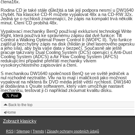
čtena16x.
Rodina CD je také stále důležitá a tak její podpora nesmí u DW1640
chybět. Na klasické CD-R můžete vypalovat 48x a na CD-RW 32x.
Jedná se o rychlosti znamenající, že zápis na kompakt trvá několik
minut. Čtení CD probíhá 48x.
Vypalovací mechaniky BenQ používají exkluzivní technologii Write
Right, která používá ke správnému zápisu dat dvě funkce: Tilt
Control a Walking Optimal Power Control II (WOPC II). Tyto funkce
zajišťují bezchybný zápis na disk (hlídán je úhel laserového paprsku
a jeho síla), aby byla vaše data v bezpečí. Současně ale ještě
pracuje takzvaný Dual Cooling System (DCS) operující s Anti-Dust
Cooling System (ADCS) a Air Flow Cooling System (AFCS)
redukujícími případné přehřátí mechaniky vlivem
vysokorychlostního zapisování a čtení.
S mechanikou DW1640 společnosti BenQ se ve světě jedniček a
nul rozhodně neztratíte. Vliv na to mají i maličkosti jako možnost
vypalovat na některá 8x DVD média ještě větší rychlostí. DW1640
je dodávána s Qsuite softwarem, který vám umožňuje nastavit
mechaniku, testovat ji či například zkoumat kvalitu disku.
Back to the top
Home
Zobrazit klasicky
RSS
|
Sitemap
|
Trends
|
Zásady ochrany osobních údajů