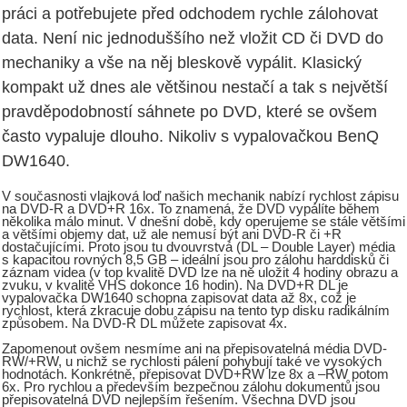
práci a potřebujete před odchodem rychle zálohovat
data. Není nic jednoduššího než vložit CD či DVD do
mechaniky a vše na něj bleskově vypálit. Klasický
kompakt už dnes ale většinou nestačí a tak s největší
pravděpodobností sáhnete po DVD, které se ovšem
často vypaluje dlouho. Nikoliv s vypalovačkou BenQ
DW1640.
V současnosti vlajková loď našich mechanik nabízí rychlost zápisu
na DVD-R a DVD+R 16x. To znamená, že DVD vypálíte během
několika málo minut. V dnešní době, kdy operujeme se stále většími
a většími objemy dat, už ale nemusí být ani DVD-R či +R
dostačujícími. Proto jsou tu dvouvrstvá (DL – Double Layer) média
s kapacitou rovných 8,5 GB – ideální jsou pro zálohu harddisků či
záznam videa (v top kvalitě DVD lze na ně uložit 4 hodiny obrazu a
zvuku, v kvalitě VHS dokonce 16 hodin). Na DVD+R DL je
vypalovačka DW1640 schopna zapisovat data až 8x, což je
rychlost, která zkracuje dobu zápisu na tento typ disku radikálním
způsobem. Na DVD-R DL můžete zapisovat 4x.
Zapomenout ovšem nesmíme ani na přepisovatelná média DVD-
RW/+RW, u nichž se rychlosti pálení pohybují také ve vysokých
hodnotách. Konkrétně, přepisovat DVD+RW lze 8x a –RW potom
6x. Pro rychlou a především bezpečnou zálohu dokumentů jsou
přepisovatelná DVD nejlepším řešením. Všechna DVD jsou