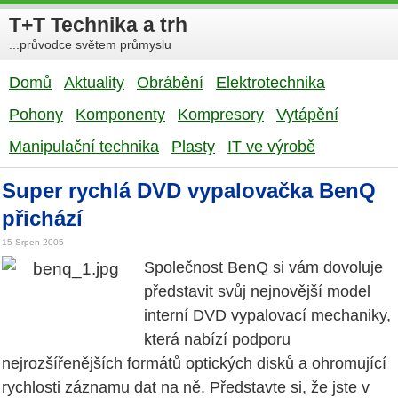
T+T Technika a trh
...průvodce světem průmyslu
Domů
Aktuality
Obrábění
Elektrotechnika
Pohony
Komponenty
Kompresory
Vytápění
Manipulační technika
Plasty
IT ve výrobě
Super rychlá DVD vypalovačka BenQ
přichází
15 Srpen 2005
Společnost BenQ si vám dovoluje
představit svůj nejnovější model
interní DVD vypalovací mechaniky,
která nabízí podporu
nejrozšířenějších formátů optických disků a ohromující
rychlosti záznamu dat na ně. Představte si, že jste v