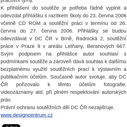
pracovní týmy.
K přihlášení do soutěže je potřeba řádně vyplnit a
odevzdat přihlášku s razítkem školy do 23. června 2006
včetně CD ROM a soutěžní práci v termínu od 26.
června do 27. června 2006. Přihlášky se budou
odevzdávat v DC ČR v Brně, Radnická 2, soutěžní
práce v Praze 9 v areálu Letňany, Beranových 667.
Svým podpisem na přihlášce autor souhlasí s
podmínkami soutěže a zároveň dává souhlas k dalšímu
bezplatnému využití soutěžních prací k výstavním a
publikačním účelům. Současně autor svoluje, aby DC
ČR pořizovalo k těmto účelům fotografie,
videozáznamy atd. při plném respektování autorských
práv.
Právní ochranu soutěžních děl DC ČR nezajišťuje.
www.designcentrum.cz