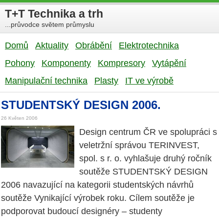
T+T Technika a trh
...průvodce světem průmyslu
Domů
Aktuality
Obrábění
Elektrotechnika
Pohony
Komponenty
Kompresory
Vytápění
Manipulační technika
Plasty
IT ve výrobě
STUDENTSKÝ DESIGN 2006.
26 Květen 2006
Design centrum ČR ve spolupráci s
veletržní správou TERINVEST,
spol. s r. o. vyhlašuje druhý ročník
soutěže STUDENTSKÝ DESIGN
2006 navazující na kategorii studentských návrhů
soutěže Vynikající výrobek roku. Cílem soutěže je
podporovat budoucí designéry – studenty