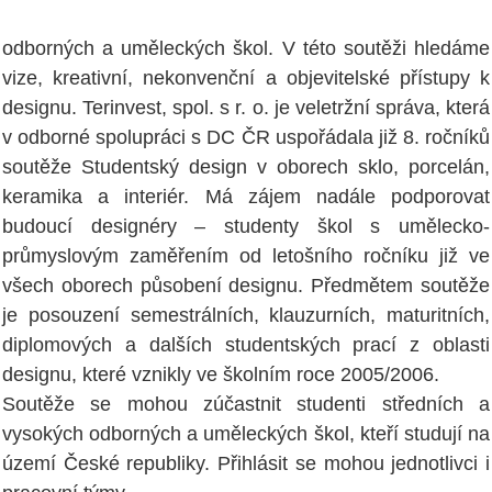
odborných a uměleckých škol. V této soutěži hledáme
vize, kreativní, nekonvenční a objevitelské přístupy k
designu. Terinvest, spol. s r. o. je veletržní správa, která
v odborné spolupráci s DC ČR uspořádala již 8. ročníků
soutěže Studentský design v oborech sklo, porcelán,
keramika a interiér. Má zájem nadále podporovat
budoucí designéry – studenty škol s umělecko-
průmyslovým zaměřením od letošního ročníku již ve
všech oborech působení designu. Předmětem soutěže
je posouzení semestrálních, klauzurních, maturitních,
diplomových a dalších studentských prací z oblasti
designu, které vznikly ve školním roce 2005/2006.
Soutěže se mohou zúčastnit studenti středních a
vysokých odborných a uměleckých škol, kteří studují na
území České republiky. Přihlásit se mohou jednotlivci i