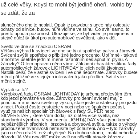
už celé věky. Kdysi to mohl být jedině oheň. Mohlo by
se zdát, že za
slunečného dne to neplatí. Opak je pravdou: slunce nás oslepuje
odrazy od silnice, budov, hůře vidíme ve stínu. Co svítí samo, to
přesto upoutá pozornost. Ukazuje se, že být viděn je přinejmenším
stejně důležitý úkol pro automobilové osvětlení, jako vidět.
Světlo ve dne se značkou OSRAM
Většina výhrad k svícení ve dne se týká spotřeby: paliva a žárovek.
Svícení zvýší spotřebu o přibližně jedno procento. Upřímně - takové
množství ušetříte jedním méně razantním sešlápnutím plynu. A
žárovky? O tom opravdu něco víme. Základní charakteristikou řady
automobilových žárovek LIGHT@DAY je jejich delší životnost.
Natolik delší, že vlastně svícení i ve dne nepoznáte. Žárovky budete
měnit přibližně ve stejných intervalech jako předtím. Svítit více –
měnit stejně.
Vyplatí se to?
Výrobková řada OSRAM LIGHT@DAY je určena především těm,
kdo jezdí převážně ve dne. Žárovky pro denní svícení mají z
principu mírně nižší světelný výkon, stále ještě dostatečný pro jízdu
v noci. Pokud často cestujete v noci nebo ve špatném počasí,
využijte našich speciálních žárovek s řady SUPER nebo
SILVERSTAR , které Vám dodají až o 50% více světla, než
standardní výrobky. V sortimentu LIGHT@DAY však jsou kromě
nejběžnějších předních i brzdová a obrysová světla, takže o výhody
prodloužené trvanlivosti nemusíte být ochuzeni. Ano – tyto žárovky
jsou o něco dražší než obyčejné. Na druhou stranu, i malá nehoda z
důvodu "já Vás neviděl" může vyjít na několik stovek žárovek...