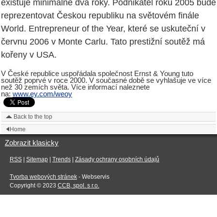
existuje minimálně dva roky. Podnikatel roku 2005 bude
reprezentovat Českou republiku na světovém finále
World. Entrepreneur of the Year, které se uskuteční v
červnu 2006 v Monte Carlu. Tato prestižní soutěž má
kořeny v USA.
V České republice uspořádala společnost Ernst & Young tuto
soutěž poprvé v roce 2000. V současné době se vyhlašuje ve více
než 30 zemích světa. Více informací naleznete
na:
www.ey.com/weoy
Back to the top
Home
Zobrazit klasicky
RSS
|
Sitemap
|
Trends
|
Zásady ochrany osobních údajů
Tvorba webových stránek
- Webservis
Copyright © 2023
CCB, spol. s r.o.