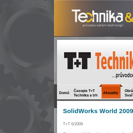
Časopis T+T
Obrá
Domů
Aktuality
Technika a trh
Svař
SolidWorks
World 200
T+T 6/2009