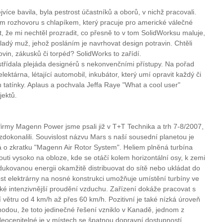
více bavila, byla pestrost účastníků a oborů, v nichž pracovali.
vém rozhovoru s chlapíkem, který pracuje pro americké válečné
, že mi nechtěl prozradit, co přesně to v tom SolidWorksu maluje,
ladý muž, jehož posláním je navrhovat design potravin. Chtěli
ovin, zákusků či torpéd? SolidWorks to zařídí.
ystřídala plejáda designérů s nekonvenčními přístupy. Na pořad
lektárna, létající automobil, inkubátor, který umí opravit každý či
ch tatínky. Aplaus a pochvala Jeffa Raye "What a cool user"
jektů.
 firmy Magenn Power jsme psali již v T+T Technika a trh 7-8/2007,
zdokonalili. Souvislost názvu Mars s naší sousední planetou je
ná o zkratku "Magenn Air Rotor System". Heliem plněná turbína
outi vysoko na obloze, kde se otáčí kolem horizontální osy, k zemi
ukovanou energii okamžitě distribuovat do sítě nebo ukládat do
lost elektrárny na nosné konstrukci umožňuje umístění turbíny ve
aké intenzivnější proudění vzduchu. Zařízení dokáže pracovat s
větru od 4 km/h až přes 60 km/h. Pozitivní je také nízká úroveň
odou, že toto jedinečné řešení vzniklo v Kanadě, jednom z
eocenitelné je v místech se špatnou dopravní dostupností,