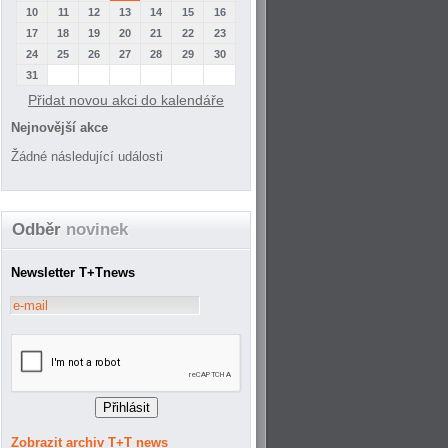
10
11
12
13
14
15
16
17
18
19
20
21
22
23
24
25
26
27
28
29
30
31
Přidat novou akci do kalendáře
Nejnovější akce
Žádné následující události
Odběr
novinek
Newsletter T+Tnews
Zobrazit archiv T+T news