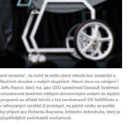
al sessions", na nichž se sešlo všech několik tisíc účastníků a
ifikačních zkoušek v malých skupinách. Hlavní slovo na zahájení i
 Jeffu Rayovi, který má, jako CEO společnosti Dassault Systèmes
promanévrovat dnešními mělkými ekonomickými vodami do lepších
programů se střídali řečníci z řad zaměstnanců DS SolidWorks a
du rafinovaných výrobků či prototypů, na jejichž vzniku se podílel
yl příjezd sira Richarda Bransona, britského dobrodruha, který je
ejúspěšnějších podnikatelů současnosti.