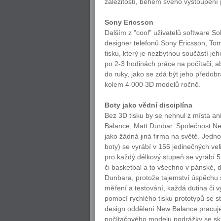
záležitostí, během svého vystoupení pr
Sony Ericsson
Dalším z "cool" uživatelů software So
designer telefonů Sony Ericsson, To
tisku, který je nezbytnou součástí jeh
po 2-3 hodinách práce na počítači, ab
do ruky, jako se zdá být jeho předobr
kolem 4 000 3D modelů ročně.
Boty jako vědní disciplína
Bez 3D tisku by se nehnul z místa an
Balance, Matt Dunbar. Společnost New
jako žádná jiná firma na světě. Jedn
boty) se vyrábí v 156 jedinečných veli
pro každý délkový stupeň se vyrábí 5 
či basketbal a to všechno v pánské, 
Dunbara, protože tajemství úspěchu 
měření a testování, každá dutina či v
pomocí rychlého tisku prototypů se st
design oddělení New Balance pracuje,
počítačového modelu podrážky se sklá