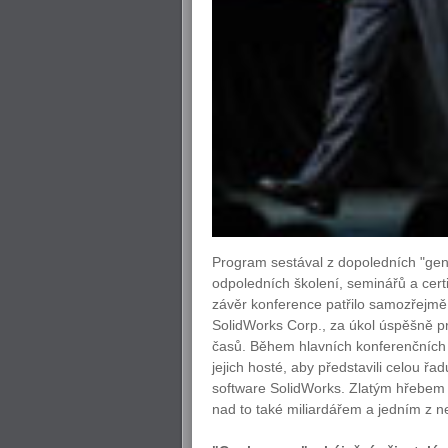
Program sestával z dopoledních "gener
odpoledních školení, seminářů a cert
závěr konference patřilo samozřejmě
SolidWorks Corp., za úkol úspěšně 
časů. Během hlavních konferenčních 
jejich hosté, aby představili celou řa
software SolidWorks. Zlatým hřebem b
nad to také miliardářem a jedním z n