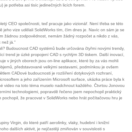
) je potřeba asi tisíc jedinečných licích forem.
oletý CEO společnosti, teď pracuje jako vizionář. Není třeba se této
ávě jeho vize udělali SolidWorks tím, čím dnes je. Navíc on sám je se
ám žádnou zodpovědnost, nemám žádný rozpočet a nikdo z vás,
c než já."
kouli? Budoucnost CAD systémů bude určována čtyřmi novými trendy,
ící trend je úzké propojení CAD s rychlým 3D tiskem. Další inovací,
zuje v jiných oborech jsou on-line aplikace, které by za vás mohli
 objemů, představované velkými sestavami, podmínkou je ovšem
 světlem CADové budoucnosti je rozšíření dotykových rozhraní,
Microsoftem a jeho zařízením Microsoft surface, ukázka práce byla k
ané video na toto téma muselo nadchnout každého. Čtvrtou Jonovou
erními technologiemi, popravdě řečeno jsem nepochopil praktický
m pochopil, že pracovat v SolidWorks nebo hrát počítačovou hru je
piny Virgin, do které patří aerolinky, vlaky, hudební i knižní
ho dalších aktivit, je nejčastěji zmiňován v souvislosti s