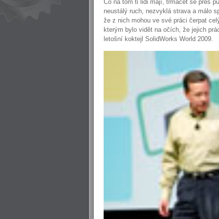
Co na tom ti lidi mají, trmácet se přes 
neustálý ruch, nezvyklá strava a málo s
že z nich mohou ve své práci čerpat celý
kterým bylo vidět na očích, že jejich p
letošní koktejl SolidWorks World 2009.