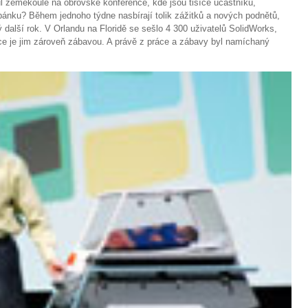
půl zeměkoule na obrovské konference, kde jsou tisíce účastníků,
pánku? Během jednoho týdne nasbírají tolik zážitků a nových podnětů,
 další rok. V Orlandu na Floridě se sešlo 4 300 uživatelů SolidWorks,
ráce je jim zároveň zábavou. A právě z práce a zábavy byl namíchaný