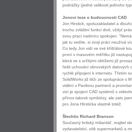
podrážky (jedné velikosti jednoho typu
Jonovi teze o budoucnosti CAD
Jon Hirstick, spoluzakladatel a dlouh
trochu zvláštní funkci divit, vždyť pr
svou prací nadmíru spokojen: "Nem
jak tu sedíte, si svoji práci neužívá ví
Co tedy Jon vidí ve své křišťálové 
první v masovém měřítku již nastupuj
která se s určitými obtížemi již prosa
řešit uchování obrovských datových
rychlé připojení k internetu. Třetím
SolidWorks již těží ze spolupráce s 
vidění v Pavilonu partnerů a promít
vizí je spojení CAD systémů s videoh
přínos takové symbiózy, ale zato jse
pro Jona Hirsticka vlastně totéž.
Šlechtic Richard Branson
Současný britský miliardář, majitel sku
vydavatelství, sítě supermarketů a mno