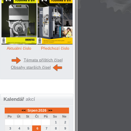
Aktuální číslo
Předchozí číslo
Témata příštích čísel
Obsahy starších čísel
Kalendář
akcí
<<
Srpen 2026
>>
Po
Út
St
Čt
Pá
So
Ne
1
2
3
4
5
6
7
8
9