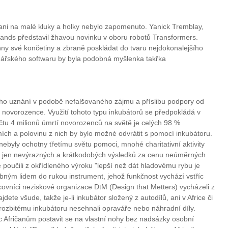
e ani na malé kluky a holky nebylo zapomenuto. Yanick Tremblay,
nds představil žhavou novinku v oboru robotů Transformers.
hny své končetiny a zbraně poskládat do tvaru nejdokonalejšího
rhářského softwaru by byla podobná myšlenka takřka
ího uznání v podobě nefalšovaného zájmu a příslibu podpory od
 novorozence. Využití tohoto typu inkubátorů se předpokládá v
čtu 4 milionů úmrtí novorozenců na světě je celých 98 %
ch a polovinu z nich by bylo možné odvrátit s pomocí inkubátoru.
nebyly ochotny třetímu světu pomoci, mnohé charitativní aktivity
 jen nevýrazných a krátkodobých výsledků za cenu neúměrných
 poučili z okřídleného výroku "lepší než dát hladovému rybu je
třebným lidem do rukou instrument, jehož funkčnost vychází vstříc
ovníci neziskové organizace DtM (Design that Metters) vycházeli z
te všude, takže je-li inkubátor složený z autodílů, ani v Africe či
 rozbitému inkubátoru nesehnali opraváře nebo náhradní díly.
 Afričanům postavit se na vlastní nohy bez nadsázky osobní