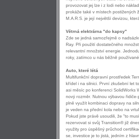
provozovat jej lze i z lodi nebo nákl
prokáže také v místech postižených ži
M.A.R.S. je její největší devizou, kte
Větrná elektrárna "do kapsy"
Zde se jedná samozřejmě o nadsázku, 
Ray. Při použití dostatečného množstv
relevantní množství energie. Jednoduc
roky, zatímco u nás běžně používané v
Auto, které létá
Multifunkční dopravní prostředek Ter
křídel i na silnici. První zkušební le
asi měsíc po konferenci SolidWorks 
nový rozměr. Nutnou výbavou řidiče-pi
plně využít kombinaci dopravy na sil
je veden na přední kola nebo na vrtu
Pokud jste právě usoudili, že "to mus
rezervovat si svůj Transition® již d
využity pro úspěšný průchod certifika
se, investice je to jistá, jedním z hl