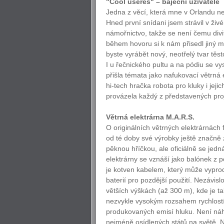
"Cool useres" – báječní uživatelé
Jedna z věcí, která mne v Orlandu nej
Hned první snídani jsem strávil v ži
námořnictvo, takže se není čemu divit
během hovoru si k nám přisedl jiný m
byste vyrábět nový, neotřelý tvar těst
I u řečnického pultu a na pódiu se v
přišla témata jako nafukovací větrná e
hi-tech hračka robota pro kluky i jeji
provázela každý z představených pro
Větrná elektrárna M.A.R.S.
O originálních větrných elektrárnách
od té doby své výrobky ještě značně 
pěknou hříčkou, ale oficiálně se jed
elektrárny se vznáší jako balónek z p
je kotven kabelem, který může vyprod
baterií pro pozdější použití. Nezávis
větších výškách (až 300 m), kde je t
nezvykle vysokým rozsahem rychlostí 
produkovaných emisí hluku. Není náh
nejméně osídlených států na světě. N