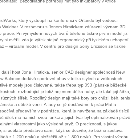
ohlásil: "Bezodkladně potřebuji mít tyto inkubátory v Africe".
lidWorks, který vystoupil na konferenci v Orlandu byl vedoucí
m Waldner. V rozhovoru s Jonem Hirstickem zdůraznil význam 3D
o práce. Při vymýšlení nových tvarů telefonu tiskne první model již
y si ověřil, zda je výtisk stejně ergonomický při fyzickém uchopení
az – virtuální model. V centru pro design Sony Ericsson se tiskne
i další host Jona Hirsticka, senior CAD designer společnosti New
 Balance dodává sportovní obuv v tolika stylech a velikostech
otlivé modely jsou číslované, takže třeba typ 993 (pánské běžecké
kostech, rozhodující je totiž nejenom délka nohy, ale také její šířka,
různých šířek. Rozdílný design mají také boty pro chůzi, běh, tenis
dámské a dětské verzi. A tady se již dostáváme k práci Matta
spočívá především v podrážce, která je navržena na základě tisíců
ýčnělek má na nich svou funkci a jejich tvar byl optimalizován právě
ejnými vlastnostmi jako výsledná pryž. O preciznosti, s jakou
 si uděláte představu sami, když se dozvíte, že běžná sestava
dá z 1 200 prvků a složitější až z 1 800 prvků. Pro vlastní výrobu