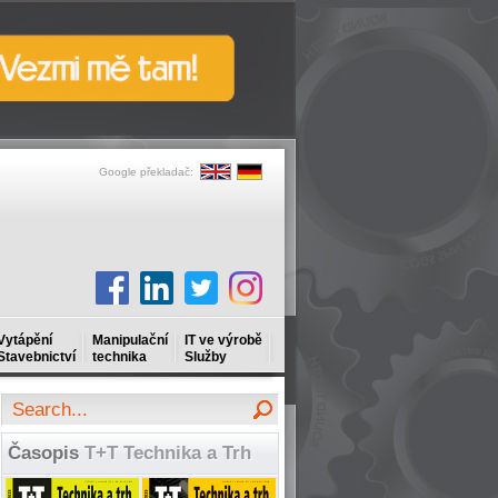
Google překladač:
Vytápění
Manipulační
IT ve výrobě
Stavebnictví
technika
Služby
Časopis
T+T Technika a Trh