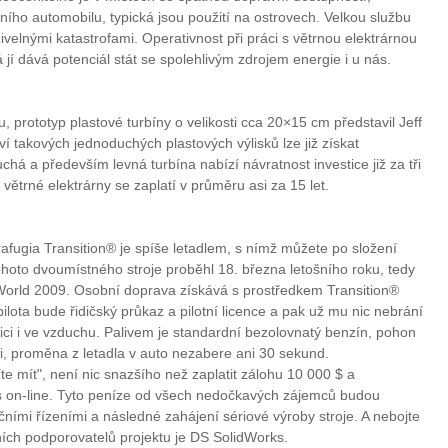
adního automobilu, typická jsou použití na ostrovech. Velkou službu
velnými katastrofami. Operativnost při práci s větrnou elektrárnou
rá jí dává potenciál stát se spolehlivým zdrojem energie i u nás.
prototyp plastové turbíny o velikosti cca 20×15 cm představil Jeff
í takových jednoduchých plastových výlisků lze již získat
há a především levná turbína nabízí návratnost investice již za tři
ětrné elektrárny se zaplatí v průměru asi za 15 let.
rafugia Transition® je spíše letadlem, s nímž můžete po složení
t tohoto dvoumístného stroje proběhl 18. března letošního roku, tedy
World 2009. Osobní doprava získává s prostředkem Transition®
lota bude řidičský průkaz a pilotní licence a pak už mu nic nebrání
nici i ve vzduchu. Palivem je standardní bezolovnatý benzín, pohon
li, proměna z letadla v auto nezabere ani 30 sekund.
íte mít", není nic snazšího než zaplatit zálohu 10 000 $ a
nes on-line. Tyto peníze od všech nedočkavých zájemců budou
čními řízeními a následné zahájení sériové výroby stroje. A nebojte
avních podporovatelů projektu je DS SolidWorks.