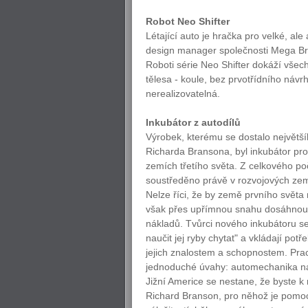
Robot Neo Shifter
Létající auto je hračka pro velké, al
design manager společnosti Mega Bra
Roboti série Neo Shifter dokáží všec
tělesa - koule, bez prvotřídního náv
nerealizovatelná.
Inkubátor z autodílů
Výrobek, kterému se dostalo největš
Richarda Bransona, byl inkubátor pro
zemích třetího světa. Z celkového po
soustředěno právě v rozvojových zemí
Nelze říci, že by země prvního světa 
však přes upřímnou snahu dosáhnou
nákladů. Tvůrci nového inkubátoru se
naučit jej ryby chytat" a vkládají po
jejich znalostem a schopnostem. Prac
jednoduché úvahy: automechanika najde
Jižní Americe se nestane, že byste k
Richard Branson, pro něhož je pomoc