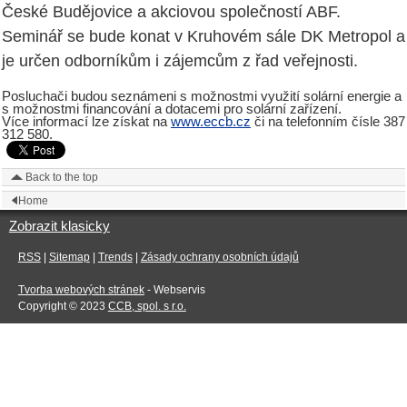
České Budějovice a akciovou společností ABF.
Seminář se bude konat v Kruhovém sále DK Metropol a
je určen odborníkům i zájemcům z řad veřejnosti.
Posluchači budou seznámeni s možnostmi využití solární energie a
s možnostmi financování a dotacemi pro solární zařízení.
Více informací lze získat na
www.eccb.cz
či na telefonním čísle 387
312 580.
Back to the top
Home
Zobrazit klasicky
RSS
|
Sitemap
|
Trends
|
Zásady ochrany osobních údajů
Tvorba webových stránek
- Webservis
Copyright © 2023
CCB, spol. s r.o.